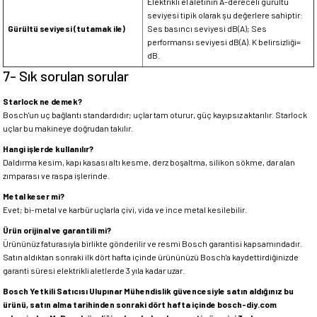
Elektrikli el aletinin A-dereceli gürültü
seviyesi tipik olarak şu değerlere sahiptir:
Gürültü seviyesi (tutamak ile)
Ses basıncı seviyesi dB(A); Ses
performansı seviyesi dB(A). K belirsizliği=
dB.
7- Sık sorulan sorular
Starlock ne demek?
Bosch'un uç bağlantı standardıdır; uçlar tam oturur, güç kayıpsız aktarılır. Starlock
uçlar bu makineye doğrudan takılır.
Hangi işlerde kullanılır?
Daldırma kesim, kapı kasası altı kesme, derz boşaltma, silikon sökme, dar alan
zımparası ve raspa işlerinde.
Metal keser mi?
Evet; bi-metal ve karbür uçlarla çivi, vida ve ince metal kesilebilir.
Ürün orijinal ve garantili mi?
Ürününüz faturasıyla birlikte gönderilir ve resmi Bosch garantisi kapsamındadır.
Satın aldıktan sonraki ilk dört hafta içinde ürününüzü Bosch'a kaydettirdiğinizde
garanti süresi elektrikli aletlerde 3 yıla kadar uzar.
Bosch Yetkili Satıcısı Ulupınar Mühendislik güvencesiyle satın aldığınız bu
ürünü, satın alma tarihinden sonraki dört hafta içinde bosch-diy.com