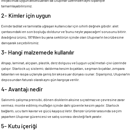
İhtiyacınıza uygun aksesuarları da Ulupınar üzerinden aynı siparişte
tamamlayabilirsiniz.
2- Kimler için uygun
Evinde tadilat ve tamiratla uğraşan kullanıcılar için sihirli değnek gibidir: alet
çantasındaki en son boşluğu doldurur ve 'bunu neyle yapacağım' sorusunu bitirir.
Aradığınız ürünü, 1978'den bu yana sektörün içinde olan Ulupınar'ın tecrübesine
danışarak seçebilirsiniz.
3- Hangi malzemede kullanılır
Ahşap, laminat, alçıpan, plastik, derz dolgusu ve (uygun uçla) metal-çivi üzerinde
çalışır. Starlock uç sistemi; daldırma kesim bıçakları, segman bıçaklar, zımpara
tabanları ve raspa uçlarıyla geniş bir aksesuar dünyası sunar. Siparişiniz, Ulupınar'ın
deposundan faturalı olarak aynı gün kargoya verilir.
4- Avantajı nedir
Salınımlı çalışma prensibi, dönen disklerin aksine sıçratmaz ve çevresine zarar
vermez; monte edilmiş mutfağın içinde dahi güvenle kesim yapılır. Starlock
bağlantı, ucu tam kavrar ve gücü kayıpsız iletir. Benzer ürünler arasında seçim
yaparken Ulupınar güvencesi ve satış sonrası desteği fark yaratır.
5- Kutu içeriği