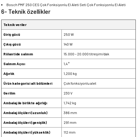
Bosch PMF 250 CES Çok Fonksiyonlu El Aleti Seti Çok Fonksiyonlu El Aleti
6- Teknik özellikler
Teknik veriler
Giriş gücü
250 W
Çıkış gücü
140 W
Rölantide salınım
15.000 – 20.000 titreşim/dak
Salınım Açısı
1,4 °
Ağırlık
1,200 kg
Ürün kategorisi alt bölümleri
Çok fonksiyonlu alet
Gerilim
230 V
Ambalaj ile birlikte ağırlığı
1,742 kg
Ambalaj ölçüleri (uzunluk)
386 mm
Ambalaj ölçüleri (genişlik)
291 mm
Ambalaj ölçüleri (yükseklik)
112 mm