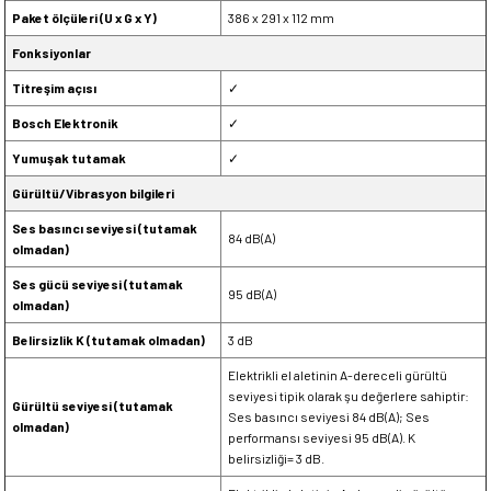
Paket ölçüleri (U x G x Y)
386 x 291 x 112 mm
Fonksiyonlar
Titreşim açısı
✓
Bosch Elektronik
✓
Yumuşak tutamak
✓
Gürültü/Vibrasyon bilgileri
Ses basıncı seviyesi (tutamak
84 dB(A)
olmadan)
Ses gücü seviyesi (tutamak
95 dB(A)
olmadan)
Belirsizlik K (tutamak olmadan)
3 dB
Elektrikli el aletinin A-dereceli gürültü
seviyesi tipik olarak şu değerlere sahiptir:
Gürültü seviyesi (tutamak
Ses basıncı seviyesi 84 dB(A); Ses
olmadan)
performansı seviyesi 95 dB(A). K
belirsizliği= 3 dB.