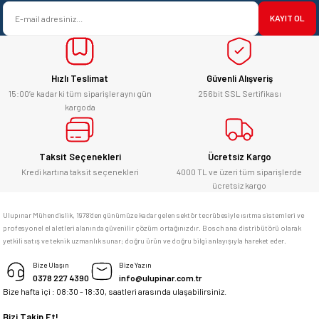
satışı ve alış veriş deneyimi gayet
Ürün bilgilerinde hatalar bulunuyor.
başarılı. hayırlı işler. teşekkürler.
KAYIT OL
Ürün fiyatı diğer sitelerden daha pahalı.
yücel çağatay uzun | 12/06/2026
Bu ürüne benzer farklı alternatifler olmalı.
Hızlı Teslimat
Güvenli Alışveriş
Kesinlikle orjinal ürün, güvenerek
alabilirsiniz.
15:00’e kadar ki tüm siparişler aynı gün
256bit SSL Sertifikası
kargoda
E... Ü... | 10/06/2026
Gönder
Bosch marka alet alacaksam kesinlikle
Taksit Seçenekleri
Ücretsiz Kargo
adresim Ulupınar.com.tr
Kredi kartına taksit seçenekleri
4000 TL ve üzeri tüm siparişlerde
ücretsiz kargo
F... C... | 14/05/2026
Ulupınar Mühendislik, 1978'den günümüze kadar gelen sektör tecrübesiyle ısıtma sistemleri ve
profesyonel el aletleri alanında güvenilir çözüm ortağınızdır. Bosch ana distribütörü olarak
memnun kaldım
yetkili satış ve teknik uzmanlık sunar; doğru ürün ve doğru bilgi anlayışıyla hareket eder.
M... K... | 04/05/2026
Bize Ulaşın
Bize Yazın
0378 227 4390
info@ulupinar.com.tr
Bize hafta içi : 08:30 - 18:30, saatleri arasında ulaşabilirsiniz.
Deneyimini Paylaş
Bizi Takip Et!