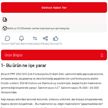
Gelince Haber Ver
Hafta içi 15:00’e kadar verilen siparişler aynı gün kargoda.
Yorum Yaz
Fiyat Alarmı
Karşılaştır
Paylaş
Tavsiye Et
Ürün Bilgisi
1- Bu ürün ne işe yarar
Bosch PMF 250 CES Çok Fonksiyonlu El Aleti Seti, salınımlı kafa yapısıyla kesme,
zımparalama, raspalama ve derz temizliği yapabilen bir çok fonksiyonlu alettir
(multi-cutter). 250 W motoru ve Starlock uç sistemiyle, başka hiçbir makinenin
giremediği köşelerde çalışır. Salınım açısı 1,4 °. Salınım sayısı 15.000 – 20.000
titreşim/dak.
Kapı kasası altından laminat kesmek, silikonu sökmek, dar köşeyi zımparalamak,
fayans derzini boşaltmak... Bu makinenin işi, diğer makinelerin "yapamadıklarıdır".