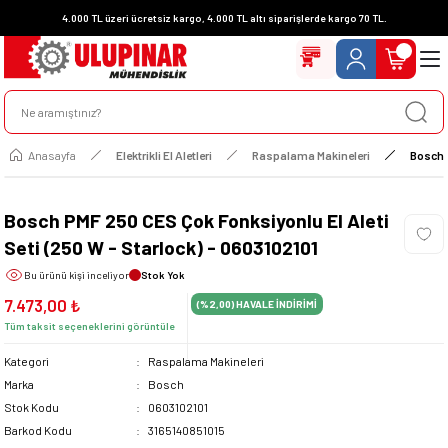
4.000 TL üzeri ücretsiz kargo, 4.000 TL altı siparişlerde kargo 70 TL.
Anasayfa
Elektrikli El Aletleri
Raspalama Makineleri
Bosch P
Bosch PMF 250 CES Çok Fonksiyonlu El Aleti
Seti (250 W - Starlock) - 0603102101
Bu ürünü
kişi inceliyor
Stok Yok
7.473,00 ₺
(%2,00)
HAVALE İNDİRİMİ
Tüm taksit seçeneklerini görüntüle
Kategori
Raspalama Makineleri
Marka
Bosch
Stok Kodu
0603102101
Barkod Kodu
3165140851015