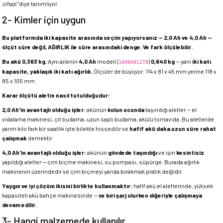
cihazı"
diye tanımlıyor.
2- Kimler için uygun
Bu platformda iki kapasite arasında seçim yapıyorsanız — 2,0 Ah ve 4,0 Ah —
ölçüt süre değil, AĞIRLIK ile süre arasındaki denge. Ve fark ölçülebilir.
Bu akü 0,363 kg.
Aynı ailenin
4,0 Ah
modeli (
)
0,640 kg
— yani
iki katı
1600A011T8
kapasite, yaklaşık iki katı ağırlık.
Ölçüler de büyüyor: 114 x 81 x 45 mm yerine 118 x
85 x 105 mm.
Karar ölçütü aletin nasıl tutulduğudur:
2,0 Ah'in avantajlı olduğu işler:
akünün
kolun ucunda
taşındığı aletler — el
vidalama makinesi, çit budama, uzun saplı budama, akülü tornavida. Bu aletlerde
yarım kilo fark bir saatlik işte bilekte hissedilir ve
hafif akü daha uzun süre rahat
çalışmak
demektir.
4,0 Ah'in avantajlı olduğu işler:
akünün
gövdede taşındığı
ve işin
kesintisiz
yapıldığı aletler — çim biçme makinesi, su pompası, süpürge. Burada ağırlık
makinenin üzerindedir ve çim biçmeyi yarıda bırakmak pratik değildir.
Yaygın ve iyi çözüm ikisini birlikte kullanmaktır:
hafif akü el aletlerinde, yüksek
kapasiteli akü bahçe makinesinde —
ve biri şarj olurken diğeriyle çalışmaya
devam edilir.
3- Hangi malzemede kullanılır