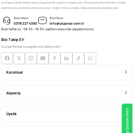
profesyonel el aletleri alanında güvenilir çözüm ortağınızdır. Bosch ana distribütörü olarak
memnun kaldım
yetkili satış ve teknik uzmanlık sunar; doğru ürün ve doğru bilgi anlayışıyla hareket eder.
M... K... | 04/05/2026
Bize Ulaşın
Bize Yazın
0378 227 4390
info@ulupinar.com.tr
Bize hafta içi : 08:30 - 18:30, saatleri arasında ulaşabilirsiniz.
Deneyimini Paylaş
Bizi Takip Et!
Sosyal Medya hesaplarımızı takip edin!
Kurumsal
Alışveriş
WhatsApp Destek Hattı
Üyelik