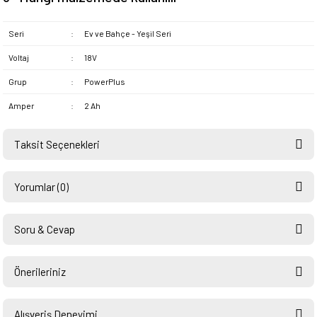
Seri
:
Ev ve Bahçe - Yeşil Seri
Voltaj
:
18V
Grup
:
PowerPlus
Amper
:
2 Ah
Taksit Seçenekleri
Yorumlar (0)
Soru & Cevap
Bu ürüne ilk yorumu siz yapın!
Önerileriniz
Ürün hakkında henüz soru sorulmamış.
Yorum Yaz
Bu ürünün fiyat bilgisi, resim, ürün açıklamalarında ve diğer konularda
yetersiz gördüğünüz noktaları öneri formunu kullanarak tarafımıza
Alışveriş Deneyimi