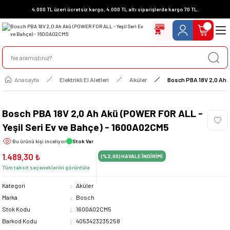
4.000 TL üzeri ücretsiz kargo, 4.000 TL altı siparişlerde kargo 70 TL.
Anasayfa
Elektrikli El Aletleri
Aküler
Bosch PBA 18V 2,0 Ah 
Bosch PBA 18V 2,0 Ah Akü (POWER FOR ALL -
Yeşil Seri Ev ve Bahçe) - 1600A02CM5
Bu ürünü
kişi inceliyor
Stok Var
1.489,30 ₺
(%2,00)
HAVALE İNDİRİMİ
Tüm taksit seçeneklerini görüntüle
Kategori
Aküler
Marka
Bosch
Stok Kodu
1600A02CM5
Barkod Kodu
4053423235258