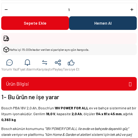
Sepete Ekle
Hemen Al
Hafta içi 15:00’e kadar verilen siparişler aynı gün kargoda.
Yorum Yaz
Fiyat Alarmı
Karşılaştır
Paylaş
Tavsiye Et
Ürün Bilgisi
1- Bu ürün ne işe yarar
Bosch PBA 18V 2,0 Ah, Bosch'un
18V POWER FOR ALL
ev ve bahçe sistemine ait bir
lityum-iyon aküdür. Gerilim
18,0 V
, kapasite
2,0 Ah
, ölçüler
114 x 81 x 45 mm
, ağırlık
0,363 kg
.
Bosch akünün konumunu
"18V POWER FOR ALL ile evde ve bahçede dayanıklı güç"
olarak veriyor ve platformu
"tüm Home & Garden el aletleri sistemi için tek akü ve şarj