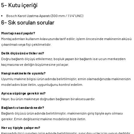
5- Kutu içeriği
Bosch Karot Uzatma Aparatı (300 mm / 1 1/4'' UNC)
6- Sık sorulan sorular
Montajı nasıl yapılır?
Montaj adımları kullanım kılavuzunda tarif edilir; işlem öncesinde makinenin aküsü
çıkarılmalı veya fişi çekilmelidir.
Delik ölçüsünü etkiler mi?
Doğru bağlantı ölçüyü etkilemez; boşluk yapan bir bağlantı ise ucun merkezden
kaçmasına ve deliğin büyümesine yol açar.
Hangi makinelerle uyumlu?
Uyumlu makine bilgisi ürün adında belirtilmiştir; emin olamadığınızda makinenizin
model adını bize iletin, uygunluğunu kontrol edelim.
Ayrıca süpürge gerekir mi?
Hayır; bu ürün makineye doğrudan bağlanan bir aksesuardır.
Bağlantı standardı nedir?
Bağlantı ölçüsü ürün adında belirtilmiştir; makinenizin giriş tipiyle aynı olması
gerekir. Emin değilseniz makine modelinizi bize iletin.
Her uç tipiyle çalışır mı?
Kapsadığı ölçü sınırları ürün adında belirtilmiştir; sınır dışı uçlar için uygun değildir.