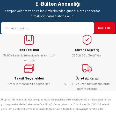
Teşekkürler.
E-Bülten Aboneliği
Ürün resmi kalitesiz, bozuk veya görüntülenemiyor.
Mehmet Kendi | 18/06/2026
Kampanyalarımızdan ve indirimlerimizden güncel olarak haberdar
Ürün açıklamasında eksik bilgiler bulunuyor.
olmak için hemen abone olun.
satışı ve alış veriş deneyimi gayet
Ürün bilgilerinde hatalar bulunuyor.
başarılı. hayırlı işler. teşekkürler.
KAYIT OL
Ürün fiyatı diğer sitelerden daha pahalı.
yücel çağatay uzun | 12/06/2026
Bu ürüne benzer farklı alternatifler olmalı.
Hızlı Teslimat
Güvenli Alışveriş
Kesinlikle orjinal ürün, güvenerek
alabilirsiniz.
15:00’e kadar ki tüm siparişler aynı gün
256bit SSL Sertifikası
kargoda
E... Ü... | 10/06/2026
Gönder
Bosch marka alet alacaksam kesinlikle
Taksit Seçenekleri
Ücretsiz Kargo
adresim Ulupınar.com.tr
Kredi kartına taksit seçenekleri
4000 TL ve üzeri tüm siparişlerde
ücretsiz kargo
F... C... | 14/05/2026
Ulupınar Mühendislik, 1978'den günümüze kadar gelen sektör tecrübesiyle ısıtma sistemleri ve
profesyonel el aletleri alanında güvenilir çözüm ortağınızdır. Bosch ana distribütörü olarak
memnun kaldım
yetkili satış ve teknik uzmanlık sunar; doğru ürün ve doğru bilgi anlayışıyla hareket eder.
M... K... | 04/05/2026