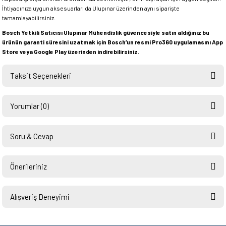
İhtiyacınıza uygun aksesuarları da Ulupınar üzerinden aynı siparişte
tamamlayabilirsiniz.
Bosch Yetkili Satıcısı Ulupınar Mühendislik güvencesiyle satın aldığınız bu
ürünün garanti süresini uzatmak için Bosch’un resmi Pro360 uygulamasını App
Store veya Google Play üzerinden indirebilirsiniz.
Taksit Seçenekleri
Yorumlar (0)
Soru & Cevap
Bu ürüne ilk yorumu siz yapın!
Önerileriniz
Ürün hakkında henüz soru sorulmamış.
Yorum Yaz
Bu ürünün fiyat bilgisi, resim, ürün açıklamalarında ve diğer konularda
yetersiz gördüğünüz noktaları öneri formunu kullanarak tarafımıza
Alışveriş Deneyimi
Soru Sor
iletebilirsiniz.
Görüş ve önerileriniz için teşekkür ederiz.
Hızlı ve sorunsuz bir alışveriş.