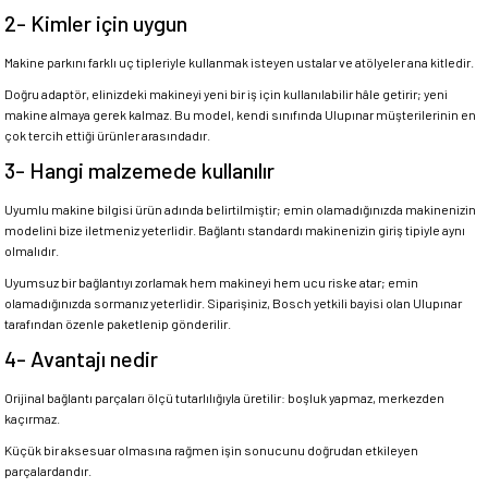
2- Kimler için uygun
Makine parkını farklı uç tipleriyle kullanmak isteyen ustalar ve atölyeler ana kitledir.
Doğru adaptör, elinizdeki makineyi yeni bir iş için kullanılabilir hâle getirir; yeni
makine almaya gerek kalmaz. Bu model, kendi sınıfında Ulupınar müşterilerinin en
çok tercih ettiği ürünler arasındadır.
3- Hangi malzemede kullanılır
Uyumlu makine bilgisi ürün adında belirtilmiştir; emin olamadığınızda makinenizin
modelini bize iletmeniz yeterlidir. Bağlantı standardı makinenizin giriş tipiyle aynı
olmalıdır.
Uyumsuz bir bağlantıyı zorlamak hem makineyi hem ucu riske atar; emin
olamadığınızda sormanız yeterlidir. Siparişiniz, Bosch yetkili bayisi olan Ulupınar
tarafından özenle paketlenip gönderilir.
4- Avantajı nedir
Orijinal bağlantı parçaları ölçü tutarlılığıyla üretilir: boşluk yapmaz, merkezden
kaçırmaz.
Küçük bir aksesuar olmasına rağmen işin sonucunu doğrudan etkileyen
parçalardandır.