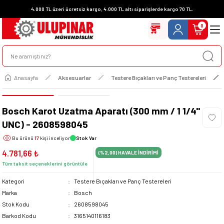
4.000 TL üzeri ücretsiz kargo, 4.000 TL altı siparişlerde kargo 70 TL.
0
Anasayfa
Aksesuarlar
Testere Bıçakları ve Panç Testereleri
Bosch Karot Uzatma Aparatı (300 mm / 1 1/4''
UNC) - 2608598045
Bu ürünü
17
kişi inceliyor
Stok Var
4.781,66 ₺
(%2,00)
HAVALE İNDİRİMİ
Tüm taksit seçeneklerini görüntüle
Kategori
Testere Bıçakları ve Panç Testereleri
Marka
Bosch
Stok Kodu
2608598045
Barkod Kodu
3165140116183