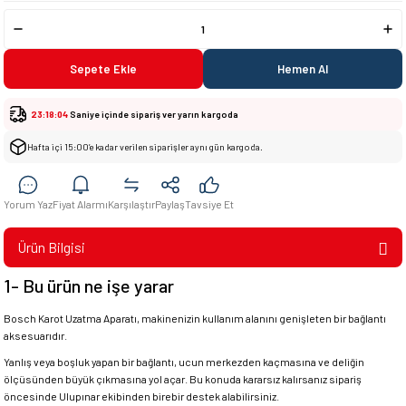
Sepete Ekle
Hemen Al
23:18:04
Saniye içinde sipariş ver yarın kargoda
Hafta içi 15:00’e kadar verilen siparişler aynı gün kargoda.
Yorum Yaz
Fiyat Alarmı
Karşılaştır
Paylaş
Tavsiye Et
Ürün Bilgisi
1- Bu ürün ne işe yarar
Bosch Karot Uzatma Aparatı, makinenizin kullanım alanını genişleten bir bağlantı
aksesuarıdır.
Yanlış veya boşluk yapan bir bağlantı, ucun merkezden kaçmasına ve deliğin
ölçüsünden büyük çıkmasına yol açar. Bu konuda kararsız kalırsanız sipariş
öncesinde Ulupınar ekibinden birebir destek alabilirsiniz.