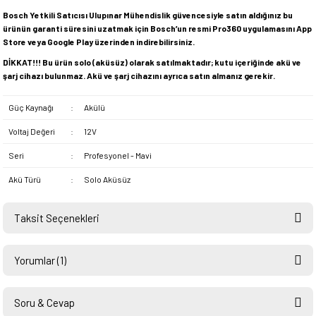
Bosch Yetkili Satıcısı Ulupınar Mühendislik güvencesiyle satın aldığınız bu
ürünün garanti süresini uzatmak için Bosch’un resmi Pro360 uygulamasını App
Store veya Google Play üzerinden indirebilirsiniz.
DİKKAT!!! Bu ürün solo (aküsüz) olarak satılmaktadır; kutu içeriğinde akü ve
şarj cihazı bulunmaz. Akü ve şarj cihazını ayrıca satın almanız gerekir.
Güç Kaynağı
:
Akülü
Voltaj Değeri
:
12V
Seri
:
Profesyonel - Mavi
Akü Türü
:
Solo Aküsüz
Taksit Seçenekleri
Yorumlar (1)
Soru & Cevap