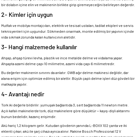
bir dolabın içine elin ve makinenin birlikte girip giremeyeceğini belirleyen değerdir.
2- Kimler için uygun
Mutfak ve mobilya montajcıları, elektrik ve tesisat ustaları, tadilat ekipleri ve servis
teknisyenleri için uygundur. Sökmeden onarmak, monte edilmiş bir yapının içinde
vida sıkmak zorunda kalan kullanıcının aletidir.
3- Hangi malzemede kullanılır
Ahşap, ahşap türevi levha, plastik ve ince metalde delme ve vidalama yapar.
Ahşapta azami delme çapı 10 milimetre, azami vida çapı 6 milimetredir.
Bu değerler makinenin sınırını da anlatır: GWB ağır delme makinesi değildir, dar
alana erişim için optimize edilmiş bir alettir. Büyük çaplı delme işleri düz gövdeli bir
matkapla yapılır.
4- Avantajı nedir
Tork iki değerle bildirilir: yumuşak bağlantıda 3, sert bağlantıda 11 newton metre.
Açılı kafalı makinelerde tork, düz makinelere göre düşüktür — kayış-dişli aktarımı
bunun bedelidir, kazanç erişimdir.
Akü hariç 1,2 kilogram gelir. Kutudan gövdenin yanında L-BOXX 102 çanta ve iki
eklenti çıkar; akü ile şarj cihazı ayrıca alınır. Makine Bosch Professional 12 V