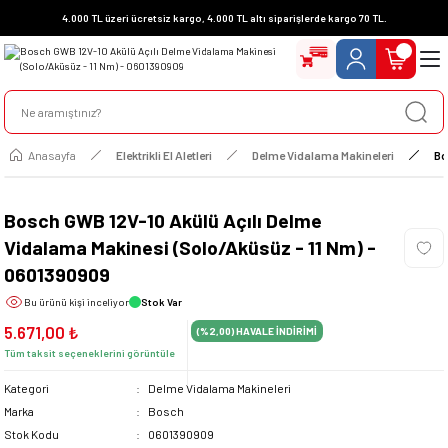
4.000 TL üzeri ücretsiz kargo, 4.000 TL altı siparişlerde kargo 70 TL.
Anasayfa
Elektrikli El Aletleri
Delme Vidalama Makineleri
Bo
Bosch GWB 12V-10 Akülü Açılı Delme
Vidalama Makinesi (Solo/Aküsüz - 11 Nm) -
0601390909
Bu ürünü
kişi inceliyor
Stok Var
5.671,00 ₺
(%2,00)
HAVALE İNDİRİMİ
Tüm taksit seçeneklerini görüntüle
Kategori
Delme Vidalama Makineleri
Marka
Bosch
Stok Kodu
0601390909