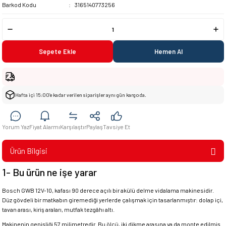
Barkod Kodu
3165140773256
Sepete Ekle
Hemen Al
Hafta içi 15:00’e kadar verilen siparişler aynı gün kargoda.
Yorum Yaz
Fiyat Alarmı
Karşılaştır
Paylaş
Tavsiye Et
Ürün Bilgisi
1- Bu ürün ne işe yarar
Bosch GWB 12V-10, kafası 90 derece açılı bir akülü delme vidalama makinesidir.
Düz gövdeli bir matkabın giremediği yerlerde çalışmak için tasarlanmıştır: dolap içi,
tavan arası, kiriş araları, mutfak tezgâhı altı.
Makinenin genişliği 57 milimetredir. Bu ölçü, iki dikme arasına ya da monte edilmiş