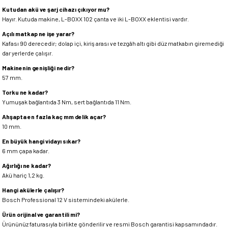
Kutudan akü ve şarj cihazı çıkıyor mu?
Hayır. Kutuda makine, L-BOXX 102 çanta ve iki L-BOXX eklentisi vardır.
Açılı matkap ne işe yarar?
Kafası 90 derecedir; dolap içi, kiriş arası ve tezgâh altı gibi düz matkabın giremediği
dar yerlerde çalışır.
Makinenin genişliği nedir?
57 mm.
Torku ne kadar?
Yumuşak bağlantıda 3 Nm, sert bağlantıda 11 Nm.
Ahşapta en fazla kaç mm delik açar?
10 mm.
En büyük hangi vidayı sıkar?
6 mm çapa kadar.
Ağırlığı ne kadar?
Akü hariç 1,2 kg.
Hangi akülerle çalışır?
Bosch Professional 12 V sistemindeki akülerle.
Ürün orijinal ve garantili mi?
Ürününüz faturasıyla birlikte gönderilir ve resmi Bosch garantisi kapsamındadır.