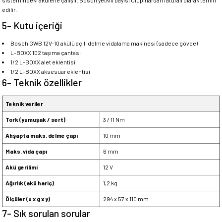
sistemindeki akülerle çalışır. Bosch yetkili bayisi Ulupınar'dan faturalı olarak temin
edilir.
5- Kutu içeriği
Bosch GWB 12V-10 akülü açılı delme vidalama makinesi (sadece gövde)
L-BOXX 102 taşıma çantası
1/2 L-BOXX alet eklentisi
1/2 L-BOXX aksesuar eklentisi
6- Teknik özellikler
Teknik veriler
Tork (yumuşak / sert)
3 / 11 Nm
Ahşapta maks. delme çapı
10 mm
Maks. vida çapı
6 mm
Akü gerilimi
12 V
Ağırlık (akü hariç)
1,2 kg
Ölçüler (u x g x y)
294 x 57 x 110 mm
7- Sık sorulan sorular