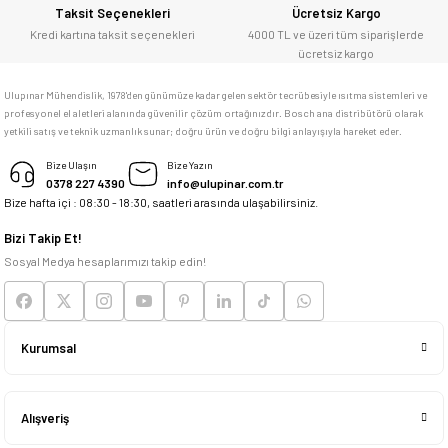
Bosch marka alet alacaksam kesinlikle
Taksit Seçenekleri
Ücretsiz Kargo
adresim Ulupınar.com.tr
Kredi kartına taksit seçenekleri
4000 TL ve üzeri tüm siparişlerde
ücretsiz kargo
F... C... | 14/05/2026
Ulupınar Mühendislik, 1978'den günümüze kadar gelen sektör tecrübesiyle ısıtma sistemleri ve
profesyonel el aletleri alanında güvenilir çözüm ortağınızdır. Bosch ana distribütörü olarak
memnun kaldım
yetkili satış ve teknik uzmanlık sunar; doğru ürün ve doğru bilgi anlayışıyla hareket eder.
M... K... | 04/05/2026
Bize Ulaşın
Bize Yazın
0378 227 4390
info@ulupinar.com.tr
Bize hafta içi : 08:30 - 18:30, saatleri arasında ulaşabilirsiniz.
Deneyimini Paylaş
Bizi Takip Et!
Sosyal Medya hesaplarımızı takip edin!
Kurumsal
Alışveriş