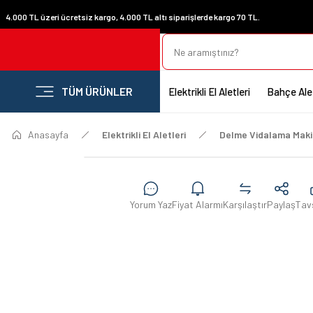
4.000 TL üzeri ücretsiz kargo, 4.000 TL altı siparişlerde kargo 70 TL.
TÜM ÜRÜNLER
Elektrikli El Aletleri
Bahçe Alet
Anasayfa
Elektrikli El Aletleri
Delme Vidalama Maki
Yorum Yaz
Fiyat Alarmı
Karşılaştır
Paylaş
Tav