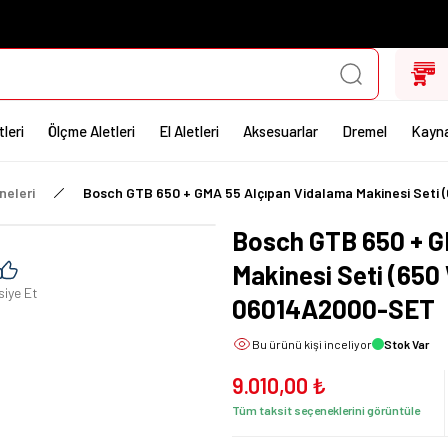
leri
Ölçme Aletleri
El Aletleri
Aksesuarlar
Dremel
Kayna
neleri
Bosch GTB 650 + GMA 55 Alçıpan Vidalama Makinesi Seti
Bosch GTB 650 + G
Makinesi Seti (650
siye Et
06014A2000-SET
Bu ürünü
kişi inceliyor
Stok Var
9.010,00 ₺
Tüm taksit seçeneklerini görüntüle