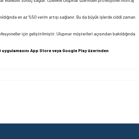
dilebilir sonuç sağlar. Özellikle Ulupınar üzerinden profesyonel montaj
ıldığında en az %50 verim artışı sağlanır. Bu da büyük işlerde ciddi zaman
syoneller için geliştirilmiştir. Ulupınar müşterileri açısından bakıldığında
360 uygulamasını App Store veya Google Play üzerinden