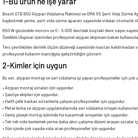
1-Bu ürün ne işe yarar
Bosch GTB 650 Alçıpan Vidalama Makinesi ve GMA 55 Şerit Vida Sürme Aparat
kaybetmek yerine, şerit vida sürme aparatı sayesinde vidalar otomatik olarak
650 W gücündeki motoru ve 0 – 5.000 dev/dak boştaki devir sayısı sayesind
Özellikle Ulupınar üzerinden profesyonel alçıpan ekipmanı bakan kullanıcılar
Ters çevrilebilen derinlik ölçüm düzeneği sayesinde mastarı kaldırmadan v
profesyonel kullanım mantığıyla geliştirildiğini gösterir.
2-Kimler için uygun
Bu set, alçıpan montajı ve seri vidalama işi yapan profesyoneller için çok 
• Alçıpan montaj ustaları için uygundur.
• Şantiye ekipleri için uygundur.
• Hafif çelik karkas sistemlerle çalışan profesyoneller için uygundur.
• Metal levha ve alçıpan uygulamalarında seri vidalama isteyen kullanıcılar
• Geniş yüzeyli montaj işlerinde hız kazanmak isteyenler için uygundur.
• Tek tek vida beslemek yerine daha akıcı çalışma düzeni arayan ustalar iç
• Gün içinde çok sayıda vida atan profesyoneller için uygundur.