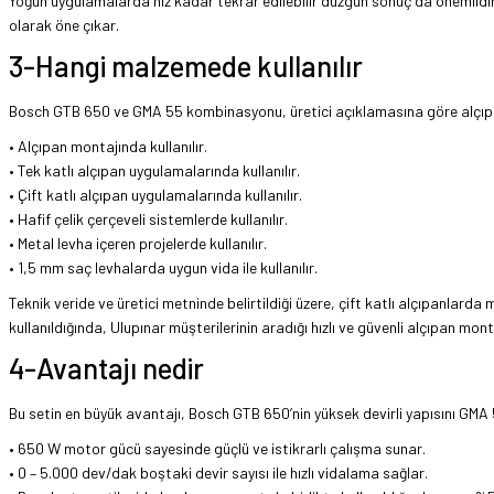
Yoğun uygulamalarda hız kadar tekrar edilebilir düzgün sonuç da önemlidir
olarak öne çıkar.
3-Hangi malzemede kullanılır
Bosch GTB 650 ve GMA 55 kombinasyonu, üretici açıklamasına göre alçıpan,
• Alçıpan montajında kullanılır.
• Tek katlı alçıpan uygulamalarında kullanılır.
• Çift katlı alçıpan uygulamalarında kullanılır.
• Hafif çelik çerçeveli sistemlerde kullanılır.
• Metal levha içeren projelerde kullanılır.
• 1,5 mm saç levhalarda uygun vida ile kullanılır.
Teknik veride ve üretici metninde belirtildiği üzere, çift katlı alçıpanlar
kullanıldığında, Ulupınar müşterilerinin aradığı hızlı ve güvenli alçıpan mon
4-Avantajı nedir
Bu setin en büyük avantajı, Bosch GTB 650’nin yüksek devirli yapısını GMA 5
• 650 W motor gücü sayesinde güçlü ve istikrarlı çalışma sunar.
• 0 – 5.000 dev/dak boştaki devir sayısı ile hızlı vidalama sağlar.