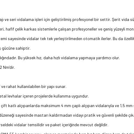
 seri vidalama işleri için geliştirilmiş profesyonel bir settir. Şerit vida s
ri, hafif çelik karkas sistemlerle çalışan profesyoneller ve geniş yüzeyli mont
i sayesinde vidalar tek tek yerleştirilmeden otomatik ilerler. Bu da özellik
 gücüne sahiptir.
lığındadır. Bu yüksek hız, daha hızlı vidalama yapmaya yardımcı olur.
 Nm’dir.
 ve rahat kullanılabilen bir yapı sunar.
etal levhalar içeren projelerde kullanıma uygundur.
e çift katlı alçıpanlarda maksimum 4 mm çaplı alçıpan vidalarıyla ve 1,5 mm 
üm düzeneği sayesinde mastarı kaldırmadan vidayı pratik ve güvenli şekilde ç
seldeki vidalar temsilidir ve paket içeriğinde mevcut değildir.