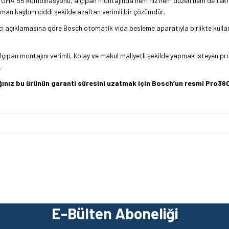
GMA 55 kombinasyonu, alçıpan montajında hem hız hem düzen hem de tekrar e
aman kaybını ciddi şekilde azaltan verimli bir çözümdür.
ci açıklamasına göre Bosch otomatik vida besleme aparatıyla birlikte kullan
çıpan montajını verimli, kolay ve makul maliyetli şekilde yapmak isteyen profe
.
dığınız bu ürünün garanti süresini uzatmak için Bosch’un resmi Pro
z gördüğünüz noktaları öneri formunu kullanarak tarafımıza iletebilirsiniz.
Ürün hakkında henüz soru sorulmamış.
Bu ürüne ilk yorumu siz yapın!
E-Bülten Aboneliği
Yorum Yaz
Soru Sor