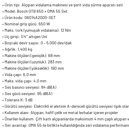
• Ürün tipi: Alçıpan vidalama makinesi ve şerit vida sürme aparatı seti
• Model: Bosch GTB 650 + GMA 55 Set
• Ürün kodu: 06014A2000-SET
• Nominal giriş gücü: 650 W
• Maks. tork (yumuşak vidalama): 12 Nm
• Uç girişi: 1/4" altıgen Uni
• Boştaki devir sayısı: 0 – 5.000 dev/dak
• Ağırlık: 1,400 kg
• Makine ölçüleri (genişlik): 68 mm
• Makine ölçüleri (uzunluk): 283 mm
• Makine ölçüleri (yükseklik): 190 mm
• Vida çapı: 6,0 mm
• Maks. vida çapı: 4,0 mm
• Ses basıncı seviyesi: 84 dB(A)
• Ses gücü seviyesi: 95 dB(A)
• Tolerans K: 3 dB
• Gürültü seviyesi: Elektrikli el aletinin A-dereceli gürültü seviyesi tipik o
• Kullanım alanı: Alçıpan, hafif çelik ve metal levhalar içeren projeler
• Önerilen kullanım: Çift katlı alçıpanlarda maksimum 4 mm çaplı alçıpan
• Set avantajı: GMA 55 ile birlikte kullanıldığında seri vidalama performansı