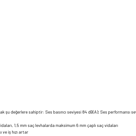
larak şu değerlere sahiptir: Ses basıncı seviyesi 84 dB(A); Ses performansı sevi
 vidaları, 1,5 mm saç levhalarda maksimum 6 mm çaplı saç vidaları
 ve iş hızı artar