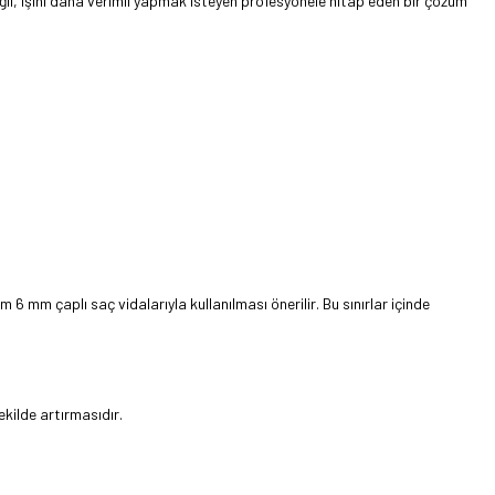
il, işini daha verimli yapmak isteyen profesyonele hitap eden bir çözüm
6 mm çaplı saç vidalarıyla kullanılması önerilir. Bu sınırlar içinde
ekilde artırmasıdır.