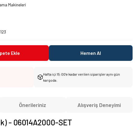
ama Makineleri
123
pete Ekle
Hemen Al
Hafta içi 15:00’e kadar verilen siparişler aynı gün
kargoda.
Önerileriniz
Alışveriş Deneyimi
dak) - 06014A2000-SET