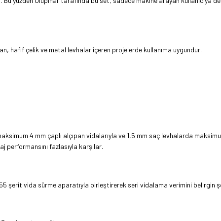
. Bu yüzden Ulupınar tarafında bu set, sadece makine arayan kullanıcıya değ
 hafif çelik ve metal levhalar içeren projelerde kullanıma uygundur.
da maksimum 4 mm çaplı alçıpan vidalarıyla ve 1,5 mm saç levhalarda maksimum 
taj performansını fazlasıyla karşılar.
5 şerit vida sürme aparatıyla birleştirerek seri vidalama verimini belirgin ş