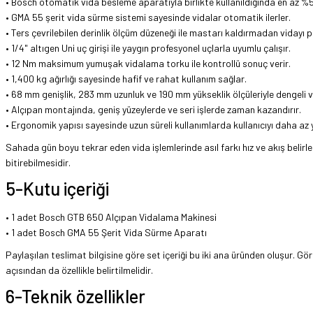
• Bosch otomatik vida besleme aparatıyla birlikte kullanıldığında en az %5
• GMA 55 şerit vida sürme sistemi sayesinde vidalar otomatik ilerler.
• Ters çevrilebilen derinlik ölçüm düzeneği ile mastarı kaldırmadan vidayı 
• 1/4" altıgen Uni uç girişi ile yaygın profesyonel uçlarla uyumlu çalışır.
• 12 Nm maksimum yumuşak vidalama torku ile kontrollü sonuç verir.
• 1,400 kg ağırlığı sayesinde hafif ve rahat kullanım sağlar.
• 68 mm genişlik, 283 mm uzunluk ve 190 mm yükseklik ölçüleriyle dengeli 
• Alçıpan montajında, geniş yüzeylerde ve seri işlerde zaman kazandırır.
• Ergonomik yapısı sayesinde uzun süreli kullanımlarda kullanıcıyı daha az 
Sahada gün boyu tekrar eden vida işlemlerinde asıl farkı hız ve akış belirle
bitirebilmesidir.
5-Kutu içeriği
• 1 adet Bosch GTB 650 Alçıpan Vidalama Makinesi
• 1 adet Bosch GMA 55 Şerit Vida Sürme Aparatı
Paylaşılan teslimat bilgisine göre set içeriği bu iki ana üründen oluşur. Gö
açısından da özellikle belirtilmelidir.
6-Teknik özellikler