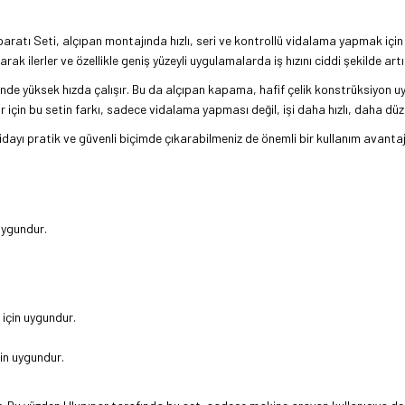
ı Seti, alçıpan montajında hızlı, seri ve kontrollü vidalama yapmak için g
 ilerler ve özellikle geniş yüzeyli uygulamalarda iş hızını ciddi şekilde artır
e yüksek hızda çalışır. Bu da alçıpan kapama, hafif çelik konstrüksiyon uyg
 için bu setin farkı, sadece vidalama yapması değil, işi daha hızlı, daha düze
idayı pratik ve güvenli biçimde çıkarabilmeniz de önemli bir kullanım avant
uygundur.
 için uygundur.
in uygundur.