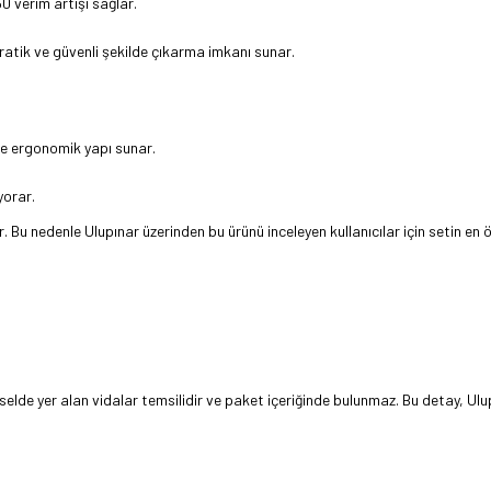
0 verim artışı sağlar.
pratik ve güvenli şekilde çıkarma imkanı sunar.
ve ergonomik yapı sunar.
yorar.
r. Bu nedenle Ulupınar üzerinden bu ürünü inceleyen kullanıcılar için setin en
rselde yer alan vidalar temsilidir ve paket içeriğinde bulunmaz. Bu detay, Ul