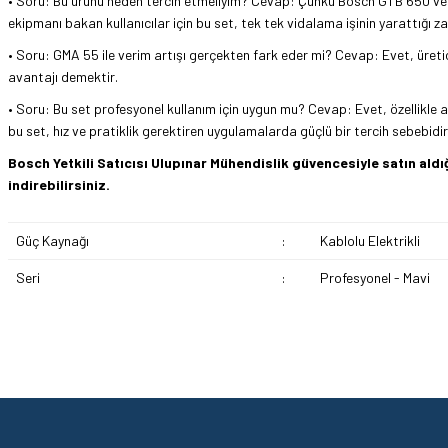
• Soru: Bu ürünü neden tercih etmeliyim? Cevap: Çünkü Bosch GTB 650 ve 
ekipmanı bakan kullanıcılar için bu set, tek tek vidalama işinin yarattığı z
• Soru: GMA 55 ile verim artışı gerçekten fark eder mi? Cevap: Evet, üreti
avantajı demektir.
• Soru: Bu set profesyonel kullanım için uygun mu? Cevap: Evet, özellikle al
bu set, hız ve pratiklik gerektiren uygulamalarda güçlü bir tercih sebebidir
Bosch Yetkili Satıcısı Ulupınar Mühendislik güvencesiyle satın al
indirebilirsiniz.
Güç Kaynağı
:
Kablolu Elektrikli
Seri
:
Profesyonel - Mavi
Hızlı ve sorunsuz bir alışveriş. Teşekkürler.
Bu ürünün fiyat bilgisi, resim, ürün açıklamalarında ve diğer konularda yetersi
Görüş ve önerileriniz için teşekkür ederiz.
Mehmet Kendi | 18/06/2026
Ürün resmi kalitesiz, bozuk veya görüntülenemiyor.
satışı ve alış veriş deneyimi gayet başarılı. hayırlı işler. teşekkürler.
Ürün açıklamasında eksik bilgiler bulunuyor.