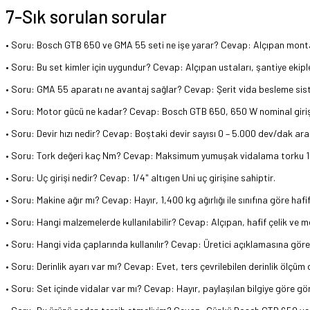
7-Sık sorulan sorular
• Soru: Bosch GTB 650 ve GMA 55 seti ne işe yarar? Cevap: Alçıpan montajı ve
• Soru: Bu set kimler için uygundur? Cevap: Alçıpan ustaları, şantiye ekiple
• Soru: GMA 55 aparatı ne avantaj sağlar? Cevap: Şerit vida besleme sistem
• Soru: Motor gücü ne kadar? Cevap: Bosch GTB 650, 650 W nominal giriş
• Soru: Devir hızı nedir? Cevap: Boştaki devir sayısı 0 – 5.000 dev/dak ara
• Soru: Tork değeri kaç Nm? Cevap: Maksimum yumuşak vidalama torku 12
• Soru: Uç girişi nedir? Cevap: 1/4" altıgen Uni uç girişine sahiptir.
• Soru: Makine ağır mı? Cevap: Hayır, 1,400 kg ağırlığı ile sınıfına göre hafif
• Soru: Hangi malzemelerde kullanılabilir? Cevap: Alçıpan, hafif çelik ve m
• Soru: Hangi vida çaplarında kullanılır? Cevap: Üretici açıklamasına gör
• Soru: Derinlik ayarı var mı? Cevap: Evet, ters çevrilebilen derinlik ölç
• Soru: Set içinde vidalar var mı? Cevap: Hayır, paylaşılan bilgiye göre gör