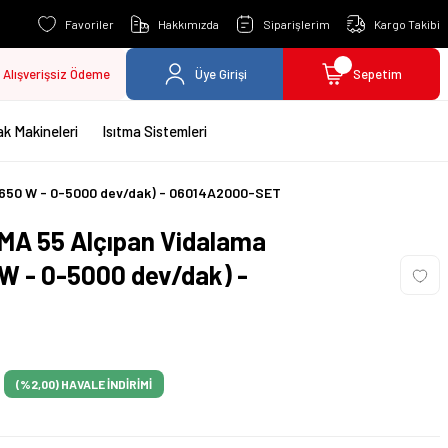
Favoriler
Hakkımızda
Siparişlerim
Kargo Takibi
Alışverişsiz Ödeme
Üye Girişi
Sepetim
k Makineleri
Isıtma Sistemleri
 (650 W - 0-5000 dev/dak) - 06014A2000-SET
MA 55 Alçıpan Vidalama
 W - 0-5000 dev/dak) -
(%2,00)
HAVALE İNDİRİMİ