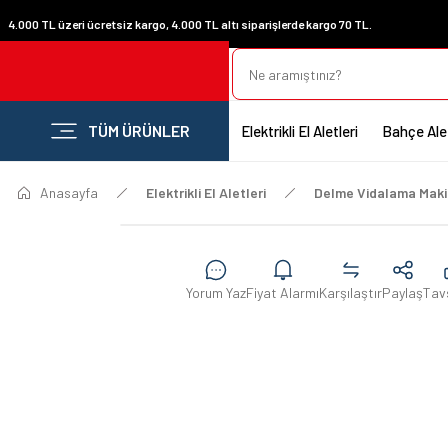
4.000 TL üzeri ücretsiz kargo, 4.000 TL altı siparişlerde kargo 70 TL.
TÜM ÜRÜNLER
Elektrikli El Aletleri
Bahçe Alet
Anasayfa
Elektrikli El Aletleri
Delme Vidalama Maki
Yorum Yaz
Fiyat Alarmı
Karşılaştır
Paylaş
Tav