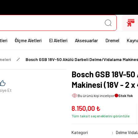
leri
Ölçme Aletleri
El Aletleri
Aksesuarlar
Dremel
Kayna
neleri
Bosch GSB 18V-50 Akülü Darbeli Delme/Vidalama Makinesi 
Bosch GSB 18V-50 
Makinesi (18V - 2 x
siye Et
Bu ürünü
kişi inceliyor
Stok Yok
8.150,00 ₺
Tüm taksit seçeneklerini görüntüle
Kategori
Delme Vidal