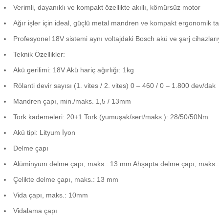
Verimli, dayanıklı ve kompakt özellikte akıllı, kömürsüz motor
Ağır işler için ideal, güçlü metal mandren ve kompakt ergonomik t
Profesyonel 18V sistemi aynı voltajdaki Bosch akü ve şarj cihazlarıy
Teknik Özellikler:
Akü gerilimi: 18V Akü hariç ağırlığı: 1kg
Rölanti devir sayısı (1. vites / 2. vites) 0 – 460 / 0 – 1.800 dev/dak
Mandren çapı, min./maks. 1,5 / 13mm
Tork kademeleri: 20+1 Tork (yumuşak/sert/maks.): 28/50/50Nm
Akü tipi: Lityum İyon
Delme çapı
Alüminyum delme çapı, maks.: 13 mm Ahşapta delme çapı, maks.
Çelikte delme çapı, maks.: 13 mm
Vida çapı, maks.: 10mm
Vidalama çapı