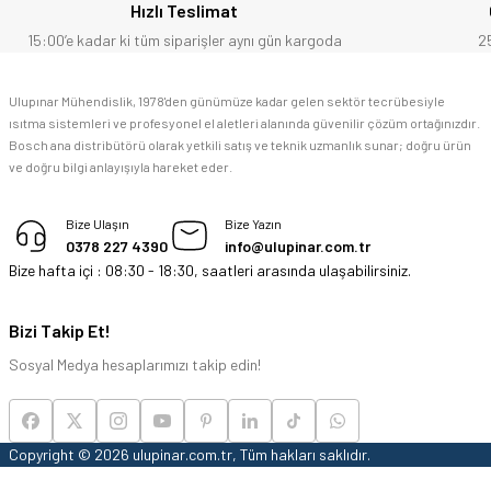
Hızlı Teslimat
F... C... | 14/05/2026
15:00’e kadar ki tüm siparişler aynı gün kargoda
2
memnun kaldım
Ulupınar Mühendislik, 1978'den günümüze kadar gelen sektör tecrübesiyle
ısıtma sistemleri ve profesyonel el aletleri alanında güvenilir çözüm ortağınızdır.
M... K... | 04/05/2026
Bosch ana distribütörü olarak yetkili satış ve teknik uzmanlık sunar; doğru ürün
ve doğru bilgi anlayışıyla hareket eder.
Deneyimini Paylaş
Bize Ulaşın
Bize Yazın
0378 227 4390
info@ulupinar.com.tr
Bize hafta içi : 08:30 - 18:30, saatleri arasında ulaşabilirsiniz.
Bizi Takip Et!
Sosyal Medya hesaplarımızı takip edin!
Copyright © 2026 ulupinar.com.tr, Tüm hakları saklıdır.