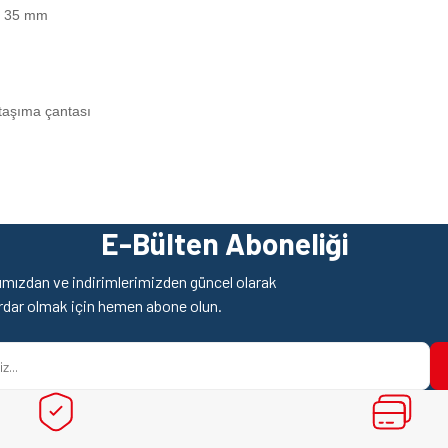
: 35 mm
 taşıma çantası
z gördüğünüz noktaları öneri formunu kullanarak tarafımıza iletebilirsiniz.
Ürün hakkında henüz soru sorulmamış.
Bu ürüne ilk yorumu siz yapın!
E-Bülten Aboneliği
Yorum Yaz
Soru Sor
mızdan ve indirimlerimizden güncel olarak
rdar olmak için hemen abone olun.