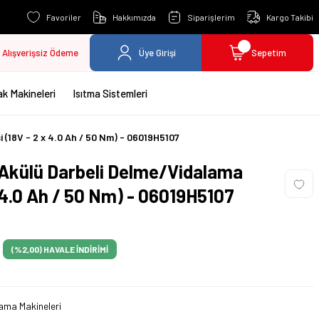
Favoriler
Hakkımızda
Siparişlerim
Kargo Takibi
Alışverişsiz Ödeme
Üye Girişi
Sepetim
k Makineleri
Isıtma Sistemleri
(18V - 2 x 4.0 Ah / 50 Nm) - 06019H5107
Akülü Darbeli Delme/Vidalama
 4.0 Ah / 50 Nm) - 06019H5107
(%2,00)
HAVALE İNDİRİMİ
ama Makineleri