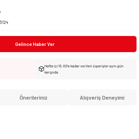
7
3124
Gelince Haber Ver
Hafta içi 15:00’e kadar verilen siparişler aynı gün
kargoda.
Önerileriniz
Alışveriş Deneyimi