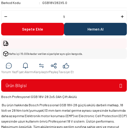
Barkod Kodu
GSB18V282X5.0
Sepete Ekle
Hemen Al
Hafta içi 15:00’e kadar verilen siparişler aynı gün kargoda.
Yorum Yaz
Fiyat Alarmı
Karşılaştır
Paylaş
Tavsiye Et
Ürün Bilgisi
Bosch Profesyonel GSB 18V-28 2x5.0Ah Çift Akülü
Bu ürün hakkında Bosch Professional GSB 18V-28 güçlü akülü darbeli matkap, 18
Volt ve 28 Nm tork (yumuşak) 13 mm tam metal germe aynası sayesinde kullanımda
daha az aşınma Elektronik motor koruması (EMP) ve Electronic Cell Protection (ECP)
sayesinde uzun kullanım ömrü Profesyonel 18 V sistem. Üstün performans.
Maksimum özgürlük. Tüm akülerimiz aynı gerilim sınıfına sahip yeni ve mevcut