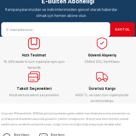
E-Bülten Aboneliği
Ürün resmi kalitesiz, bozuk veya görüntülenemiyor.
Mehmet Kendi | 18/06/2026
Kampanyalarımızdan ve indirimlerimizden güncel olarak haberdar
Ürün açıklamasında eksik bilgiler bulunuyor.
olmak için hemen abone olun.
satışı ve alış veriş deneyimi gayet
Ürün bilgilerinde hatalar bulunuyor.
başarılı. hayırlı işler. teşekkürler.
KAYIT OL
Ürün fiyatı diğer sitelerden daha pahalı.
yücel çağatay uzun | 12/06/2026
Bu ürüne benzer farklı alternatifler olmalı.
Hızlı Teslimat
Güvenli Alışveriş
Kesinlikle orjinal ürün, güvenerek
alabilirsiniz.
15:00’e kadar ki tüm siparişler aynı gün
256bit SSL Sertifikası
kargoda
E... Ü... | 10/06/2026
Gönder
Bosch marka alet alacaksam kesinlikle
Taksit Seçenekleri
Ücretsiz Kargo
adresim Ulupınar.com.tr
Kredi kartına taksit seçenekleri
4000 TL ve üzeri tüm siparişlerde
ücretsiz kargo
F... C... | 14/05/2026
Ulupınar Mühendislik, 1978'den günümüze kadar gelen sektör tecrübesiyle ısıtma sistemleri ve
profesyonel el aletleri alanında güvenilir çözüm ortağınızdır. Bosch ana distribütörü olarak
memnun kaldım
yetkili satış ve teknik uzmanlık sunar; doğru ürün ve doğru bilgi anlayışıyla hareket eder.
M... K... | 04/05/2026
Bize Ulaşın
Bize Yazın