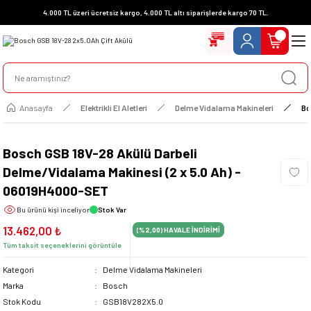
4.000 TL üzeri ücretsiz kargo, 4.000 TL altı siparişlerde kargo 70 TL.
Anasayfa
Elektrikli El Aletleri
Delme Vidalama Makineleri
Bo
Bosch GSB 18V-28 Akülü Darbeli
Delme/Vidalama Makinesi (2 x 5.0 Ah) -
06019H4000-SET
Bu ürünü
kişi inceliyor
Stok Var
13.462,00 ₺
(%2,00)
HAVALE İNDİRİMİ
Tüm taksit seçeneklerini görüntüle
Kategori
Delme Vidalama Makineleri
Marka
Bosch
Stok Kodu
GSB18V282X5.0