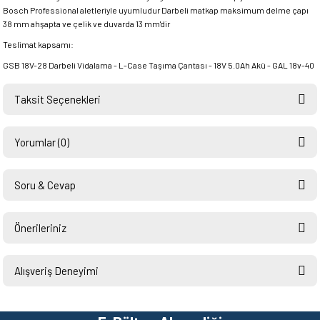
Bosch Professional aletleriyle uyumludur Darbeli matkap maksimum delme çapı
38 mm ahşapta ve çelik ve duvarda 13 mm'dir
Teslimat kapsamı:
GSB 18V-28 Darbeli Vidalama - L-Case Taşıma Çantası - 18V 5.0Ah Akü - GAL 18v-40
Taksit Seçenekleri
Yorumlar (0)
Soru & Cevap
Bu ürüne ilk yorumu siz yapın!
Önerileriniz
Ürün hakkında henüz soru sorulmamış.
Yorum Yaz
Bu ürünün fiyat bilgisi, resim, ürün açıklamalarında ve diğer konularda
yetersiz gördüğünüz noktaları öneri formunu kullanarak tarafımıza
Alışveriş Deneyimi
Soru Sor
iletebilirsiniz.
Görüş ve önerileriniz için teşekkür ederiz.
Hızlı ve sorunsuz bir alışveriş.
Teşekkürler.