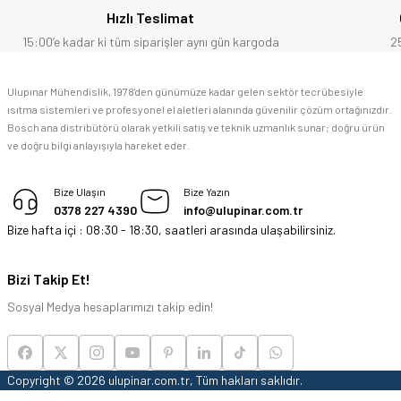
Hızlı Teslimat
F... C... | 14/05/2026
15:00’e kadar ki tüm siparişler aynı gün kargoda
2
memnun kaldım
Ulupınar Mühendislik, 1978'den günümüze kadar gelen sektör tecrübesiyle
ısıtma sistemleri ve profesyonel el aletleri alanında güvenilir çözüm ortağınızdır.
M... K... | 04/05/2026
Bosch ana distribütörü olarak yetkili satış ve teknik uzmanlık sunar; doğru ürün
ve doğru bilgi anlayışıyla hareket eder.
Deneyimini Paylaş
Bize Ulaşın
Bize Yazın
0378 227 4390
info@ulupinar.com.tr
Bize hafta içi : 08:30 - 18:30, saatleri arasında ulaşabilirsiniz.
Bizi Takip Et!
Sosyal Medya hesaplarımızı takip edin!
Copyright © 2026 ulupinar.com.tr, Tüm hakları saklıdır.