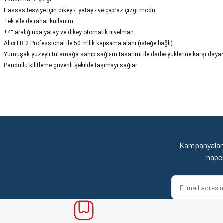
Hassas tesviye için dikey -, yatay - ve çapraz çizgi modu
Tek elle de rahat kullanım
±4° aralığında yatay ve dikey otomatik nivelman
Alıcı LR 2 Professional ile 50 m'lik kapsama alanı (isteğe bağlı)
Yumuşak yüzeyli tutamağa sahip sağlam tasarımı ile darbe yüklerine karşı dayanı
Pandüllü kilitleme güvenli şekilde taşımayı sağlar
Hızlı ve sorunsuz bir alışveriş. Teşekkürler.
Bu ürünün fiyat bilgisi, resim, ürün açıklamalarında ve diğer konularda yetersi
Görüş ve önerileriniz için teşekkür ederiz.
Mehmet Kendi | 18/06/2026
Ürün resmi kalitesiz, bozuk veya görüntülenemiyor.
satışı ve alış veriş deneyimi gayet başarılı. hayırlı işler. teşekkürler.
Ürün açıklamasında eksik bilgiler bulunuyor.
Kampanyaları
yücel çağatay uzun | 12/06/2026
Ürün bilgilerinde hatalar bulunuyor.
habe
Ürün fiyatı diğer sitelerden daha pahalı.
Kesinlikle orjinal ürün, güvenerek alabilirsiniz.
Bu ürüne benzer farklı alternatifler olmalı.
E... Ü... | 10/06/2026
Bosch marka alet alacaksam kesinlikle adresim Ulupınar.com.tr