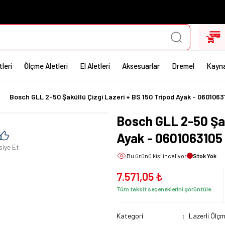
leri
Ölçme Aletleri
El Aletleri
Aksesuarlar
Dremel
Kayna
Bosch GLL 2-50 Şaküllü Çizgi Lazeri + BS 150 Tripod Ayak - 0601063
Bosch GLL 2-50 Şak
Ayak - 0601063105
siye Et
Bu ürünü
kişi inceliyor
Stok Yok
7.571,05 ₺
Tüm taksit seçeneklerini görüntüle
Kategori
Lazerli Ölçm