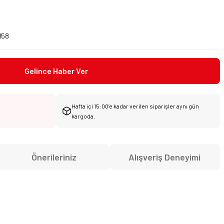
5
158
Gelince Haber Ver
Hafta içi 15:00’e kadar verilen siparişler aynı gün
kargoda.
Önerileriniz
Alışveriş Deneyimi