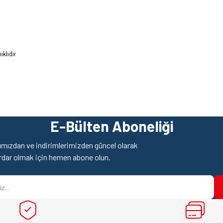
klıdır
z gördüğünüz noktaları öneri formunu kullanarak tarafımıza iletebilirsiniz.
Ürün hakkında henüz soru sorulmamış.
Bu ürüne ilk yorumu siz yapın!
E-Bülten Aboneliği
Yorum Yaz
Soru Sor
mızdan ve indirimlerimizden güncel olarak
rdar olmak için hemen abone olun.