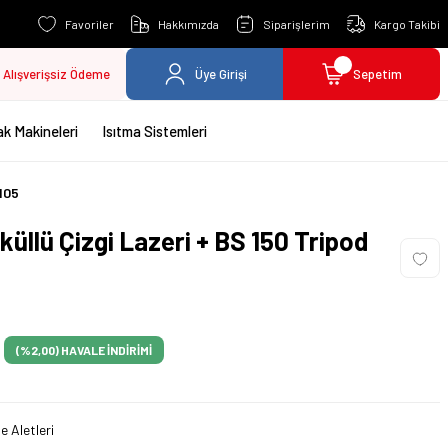
Favoriler
Hakkımızda
Siparişlerim
Kargo Takibi
Alışverişsiz Ödeme
Üye Girişi
Sepetim
k Makineleri
Isıtma Sistemleri
105
üllü Çizgi Lazeri + BS 150 Tripod
(%2,00)
HAVALE İNDİRİMİ
e Aletleri