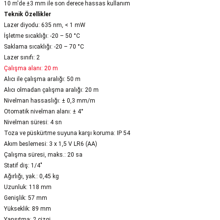
10 m'de ±3 mm ile son derece hassas kullanım
Teknik Özellikler
Lazer diyodu: 635 nm, < 1 mW
İşletme sıcaklığı: -20 – 50 °C
Saklama sıcaklığı: -20 – 70 °C
Lazer sınıfı: 2
Çalışma alanı: 20 m
Alıcı ile çalışma aralığı: 50 m
Alıcı olmadan çalışma aralığı: 20 m
Nivelman hassaslığı: ± 0,3 mm/m
Otomatik nivelman alanı: ± 4°
Nivelman süresi: 4 sn
Toza ve püskürtme suyuna karşı koruma: IP 54
Akım beslemesi: 3 x 1,5 V LR6 (AA)
Çalışma süresi, maks.: 20 sa
Statif diş: 1/4"
Ağırlığı, yak.: 0,45 kg
Uzunluk: 118 mm
Genişlik: 57 mm
Yükseklik: 89 mm
Yansıtma: 2 çizgi