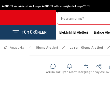
4.000 TL üzeri ücretsiz kargo, 4.000 TL altı siparişlerde kargo 70 TL.
TÜM ÜRÜNLER
Elektrikli El Aletleri
Bahçe Alet
Anasayfa
Ölçme Aletleri
Lazerli Ölçme Aletleri
Yorum Yaz
Fiyat Alarmı
Karşılaştır
Paylaş
Tav