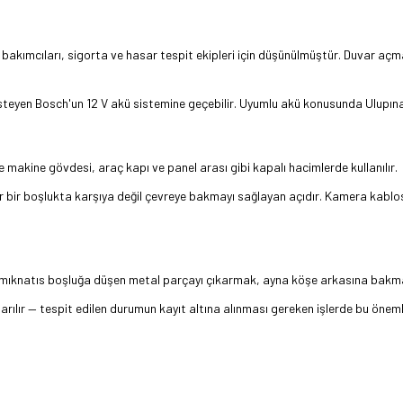
ne bakımcıları, sigorta ve hasar tespit ekipleri için düşünülmüştür. Duvar a
İsteyen Bosch'un 12 V akü sistemine geçebilir. Uyumlu akü konusunda Ulupınar
makine gövdesi, araç kapı ve panel arası gibi kapalı hacimlerde kullanılır.
bir boşlukta karşıya değil çevreye bakmayı sağlayan açıdır. Kamera kablosu IP
 mıknatıs boşluğa düşen metal parçayı çıkarmak, ayna köşe arkasına bakma
ılır — tespit edilen durumun kayıt altına alınması gereken işlerde bu önemli