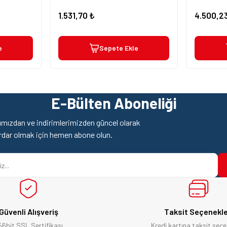
1.531,70 ₺
4.500,2
Gönder
e
Sepete Ekle
E-Bülten Aboneliği
mızdan ve indirimlerimizden güncel olarak
rdar olmak için hemen abone olun.
Güvenli Alışveriş
Taksit Seçenekle
56bit SSL Sertifikası
Kredi kartına taksit seçe