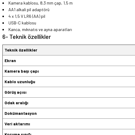
Kamera kablosu, 8,3 mm çap, 1,5 m
AA1 alkali pil adaptörü
4 x 1,5 V LR6 (AA) pil
USB-C kablosu
Kanca, mıknatıs ve ayna aparatları
6- Teknik özellikler
Teknik özellikler
Ekran
Kamera başı çapı
Kablo uzunluğu
Görüş açısı
Odak aralığı
Dokümantasyon
Veri aktarımı
Koruma sınıfı