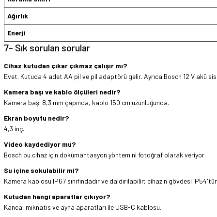
Ağırlık
Enerji
7- Sık sorulan sorular
Cihaz kutudan çıkar çıkmaz çalışır mı?
Evet. Kutuda 4 adet AA pil ve pil adaptörü gelir. Ayrıca Bosch 12 V akü siste
Kamera başı ve kablo ölçüleri nedir?
Kamera başı 8,3 mm çapında, kablo 150 cm uzunluğunda.
Ekran boyutu nedir?
4,3 inç.
Video kaydediyor mu?
Bosch bu cihaz için dokümantasyon yöntemini fotoğraf olarak veriyor.
Su içine sokulabilir mi?
Kamera kablosu IP67 sınıfındadır ve daldırılabilir; cihazın gövdesi IP54'tü
Kutudan hangi aparatlar çıkıyor?
Kanca, mıknatıs ve ayna aparatları ile USB-C kablosu.