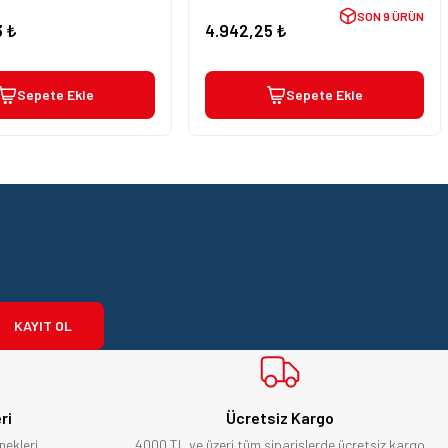
SON 9 ÜRÜN
3 ₺
4.942,25 ₺
Sepete Ekle
Sepete Ekle
KAYIT OL
ri
Ücretsiz Kargo
nekleri
4000 TL ve üzeri tüm siparişlerde ücretsiz kargo