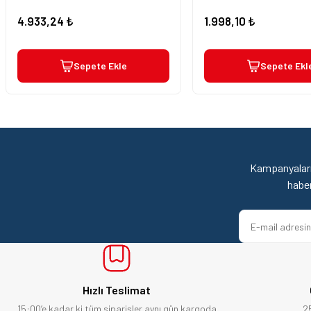
Bosch marka alet alacaksam kesinlikle adresim Ulupınar.com.tr
4.933,24 ₺
1.998,10 ₺
F... C... | 14/05/2026
Sepete Ekle
Sepete Ekl
memnun kaldım
M... K... | 04/05/2026
Deneyimini Paylaş
Kampanyaları
habe
Hızlı Teslimat
15:00’e kadar ki tüm siparişler aynı gün kargoda
2