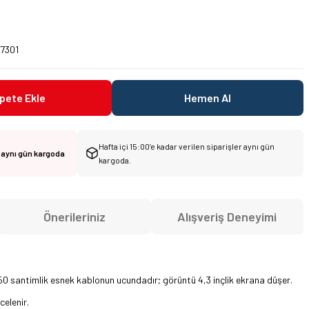
0
7301
pete Ekle
Hemen Al
Hafta içi 15:00’e kadar verilen siparişler aynı gün
r aynı gün kargoda
kargoda.
Önerileriniz
Alışveriş Deneyimi
50 santimlik esnek kablonun ucundadır; görüntü 4,3 inçlik ekrana düşer.
elenir.