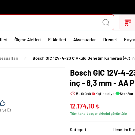
leri
Ölçme Aletleri
El Aletleri
Aksesuarlar
Dremel
Kayna
sesuarları
Bosch GIC 12V-4-23 C Akülü Denetim Kamerası (4,3 inç
Bosch GIC 12V-4-2
inç - 8,3 mm - AA P
Bu ürünü
19
kişi inceliyor
Stok Var
12.174,10 ₺
siye Et
Tüm taksit seçeneklerini görüntüle
Kategori
Denetim Kam