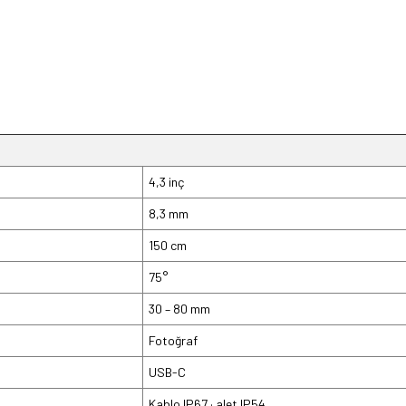
4,3 inç
8,3 mm
150 cm
75°
30 – 80 mm
Fotoğraf
USB-C
Kablo IP67 · alet IP54