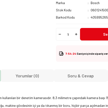
Marka
Bosch
Stok Kodu
060124150
Barkod Kodu
405995265
Se
7:54:22
Saniye içinde sipariş ve
Yorumlar (0)
Soru & Cevap
n kullanılan bir denetim kamerasıdır. 8,3 milimetre çapındaki kamera başı 1
 makine gövdesinin içi ya da tıkanmış bir boru, hiçbir parça açılmadan inc