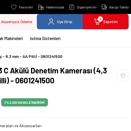
Favoriler
Hakkımızda
Siparişlerim
Kargo Takibi
0
Alışverişsiz Ödeme
Üye Girişi
Sepetim
k Makineleri
Isıtma Sistemleri
 - 8,3 mm - AA Pilli) - 0601241500
3 C Akülü Denetim Kamerası (4,3
illi) - 0601241500
(%2,00)
HAVALE İNDİRİMİ
eraları ve Aksesuarları