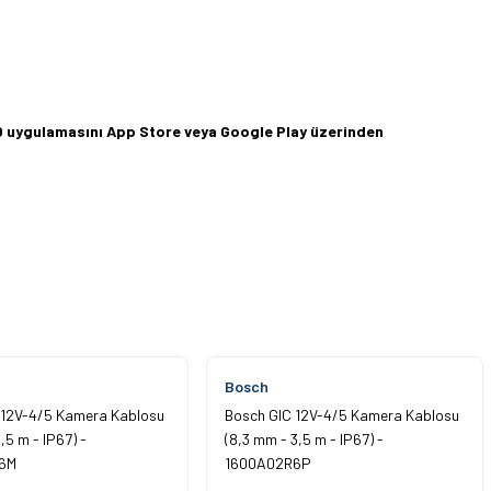
360 uygulamasını App Store veya Google Play üzerinden
Bosch
 12V-4/5 Kamera Kablosu
Bosch GIC 12V-4/5 Kamera Kablosu
,5 m - IP67) -
(8,3 mm - 3,5 m - IP67) -
6M
1600A02R6P