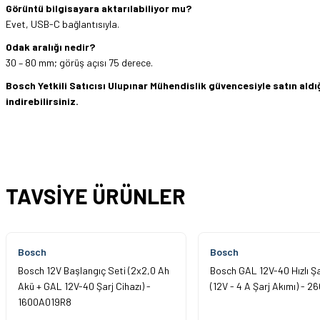
Görüntü bilgisayara aktarılabiliyor mu?
Evet, USB-C bağlantısıyla.
Odak aralığı nedir?
30 – 80 mm; görüş açısı 75 derece.
Bosch Yetkili Satıcısı Ulupınar Mühendislik güvencesiyle satın al
indirebilirsiniz.
Hızlı ve sorunsuz bir alışveriş. Teşekkürler.
Bu ürünün fiyat bilgisi, resim, ürün açıklamalarında ve diğer konularda yetersi
Görüş ve önerileriniz için teşekkür ederiz.
Mehmet Kendi | 18/06/2026
TAVSİYE ÜRÜNLER
Ürün resmi kalitesiz, bozuk veya görüntülenemiyor.
satışı ve alış veriş deneyimi gayet başarılı. hayırlı işler. teşekkürler.
Ürün açıklamasında eksik bilgiler bulunuyor.
yücel çağatay uzun | 12/06/2026
Ürün bilgilerinde hatalar bulunuyor.
Bosch
Bosch
Ürün fiyatı diğer sitelerden daha pahalı.
Kesinlikle orjinal ürün, güvenerek alabilirsiniz.
Bosch 12V Başlangıç Seti (2x2,0 Ah
Bosch GAL 12V-40 Hızlı Şa
Bu ürüne benzer farklı alternatifler olmalı.
Akü + GAL 12V-40 Şarj Cihazı) -
(12V - 4 A Şarj Akımı) - 
E... Ü... | 10/06/2026
1600A019R8