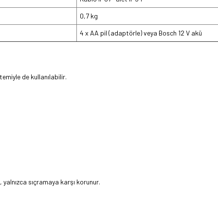
0,7 kg
4 x AA pil (adaptörle) veya Bosch 12 V akü
miyle de kullanılabilir.
r, yalnızca sıçramaya karşı korunur.