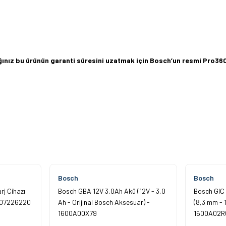
dığınız bu ürünün garanti süresini uzatmak için Bosch’un resmi Pro
z gördüğünüz noktaları öneri formunu kullanarak tarafımıza iletebilirsiniz.
Ürün hakkında henüz soru sorulmamış.
Bu ürüne ilk yorumu siz yapın!
Yorum Yaz
Soru Sor
Bosch
Bosch
rj Cihazı
Bosch GBA 12V 3,0Ah Akü (12V - 3,0
Bosch GIC
2607226220
Ah - Orijinal Bosch Aksesuar) -
(8,3 mm - 1
1600A00X79
1600A02R