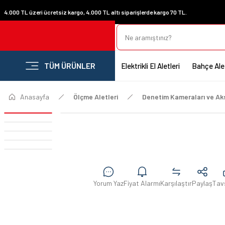
4.000 TL üzeri ücretsiz kargo, 4.000 TL altı siparişlerde kargo 70 TL.
TÜM ÜRÜNLER
Elektrikli El Aletleri
Bahçe Alet
Anasayfa
Ölçme Aletleri
Denetim Kameraları ve Ak
Yorum Yaz
Fiyat Alarmı
Karşılaştır
Paylaş
Tav