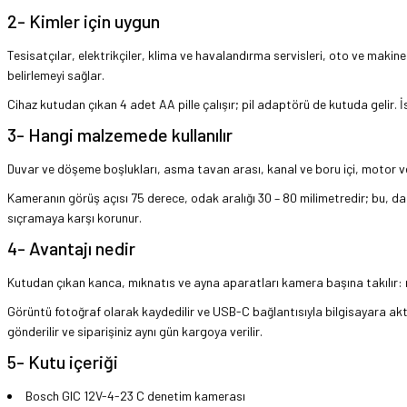
2- Kimler için uygun
Tesisatçılar, elektrikçiler, klima ve havalandırma servisleri, oto ve maki
belirlemeyi sağlar.
Cihaz kutudan çıkan 4 adet AA pille çalışır; pil adaptörü de kutuda gelir. 
3- Hangi malzemede kullanılır
Duvar ve döşeme boşlukları, asma tavan arası, kanal ve boru içi, motor ve 
Kameranın görüş açısı 75 derece, odak aralığı 30 – 80 milimetredir; bu, dar 
sıçramaya karşı korunur.
4- Avantajı nedir
Kutudan çıkan kanca, mıknatıs ve ayna aparatları kamera başına takılır:
Görüntü fotoğraf olarak kaydedilir ve USB-C bağlantısıyla bilgisayara aktar
gönderilir ve siparişiniz aynı gün kargoya verilir.
5- Kutu içeriği
Bosch GIC 12V-4-23 C denetim kamerası