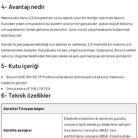
4- Avantajı nedir
Makine akü hariç 4,5 kilogramdır ve bu ağırlık uzun bir direğin üzerinde taşınır.
Kutudan çıkan omuz askısı bu yüzden ürünün bir parçasıdır: yükün büyük bölümü
omuza aktarılır, kollar yalnızca yönlendirir. Uzun süreli çalışmada askı kullanmak
belirleyicidir.
Gövde iki parçaya ayrılabildiği için taşıma ve saklama, 2,5 metrelik bir makine için
beklenenden kolaydır. Kutuda akü ve şarj cihazı bulunmaz. Siparişiniz, Bosch yetkili
satıcısı Ulupınar tarafından faturalı olarak ve aynı gün kargoya verilerek gönderilir.
5- Kutu içeriği
Bosch GHE 18V-50 TP Professional akülü teleskopik çit kesme makinesi
(sadece gövde)
Omuz askısı (F 016 L79 751)
6- Teknik özellikler
Gürültü/Titreşim bilgisi
Elektrikli el aletinin A-dereceli gürültü
seviyesi tipik olarak şu değerlere sahiptir:
Gürültü seviyesi
Ses basıncı seviyesi dB(A); Ses
performansı seviyesi dB(A). K belirsizliği=