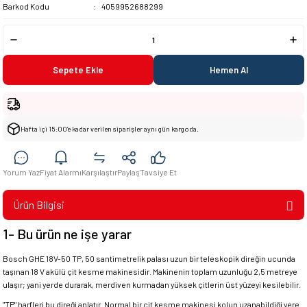
Barkod Kodu
4059952688299
Sepete Ekle
Hemen Al
Hafta içi 15:00’e kadar verilen siparişler aynı gün kargoda.
Yorum Yaz
Fiyat Alarmı
Karşılaştır
Paylaş
Tavsiye Et
Ürün Bilgisi
1- Bu ürün ne işe yarar
Bosch GHE 18V-50 TP, 50 santimetrelik palası uzun bir teleskopik direğin ucunda
taşınan 18 V akülü çit kesme makinesidir. Makinenin toplam uzunluğu 2,5 metreye
ulaşır; yani yerde durarak, merdiven kurmadan yüksek çitlerin üst yüzeyi kesilebilir.
"TP" harfleri bu direği anlatır. Normal bir çit kesme makinesi kolun uzanabildiği yere