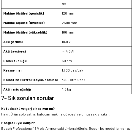
dB.
Makine ölçüleri (genişlik)
120 mm
Makine ölçüleri (uzunluk)
2500 mm
Makine ölçüleri (yükseklik)
166 mm
Akü gerilimi
18,0 V
Akü tavsiyesi
>= 4,0 Ah
Pala uzunluğu
50 cm
Kesme hızı
1.700 dev/dak
Rölantideki strok sayısı, nominal
3400 strok/dak
Akü hariç ağırlığı
4,5 kg
7- Sık sorulan sorular
Kutuda akü ve şarj cihazı var mı?
Hayır. Ürün solo satılır; kutudan makine gövdesi ve omuz askısı çıkar.
Hangi aküyle çalışır?
Bosch Professional 18 V platformundaki Li-Ion akülerle. Bosch bu model için en az