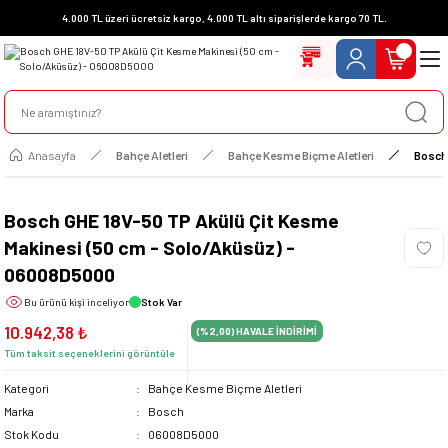
4.000 TL üzeri ücretsiz kargo, 4.000 TL altı siparişlerde kargo 70 TL.
Anasayfa
Bahçe Aletleri
Bahçe Kesme Biçme Aletleri
Bosch
Bosch GHE 18V-50 TP Akülü Çit Kesme
Makinesi (50 cm - Solo/Aküsüz) -
06008D5000
Bu ürünü
kişi inceliyor
Stok Var
10.942,38 ₺
(%2,00)
HAVALE İNDİRİMİ
Tüm taksit seçeneklerini görüntüle
Kategori
Bahçe Kesme Biçme Aletleri
Marka
Bosch
Stok Kodu
06008D5000