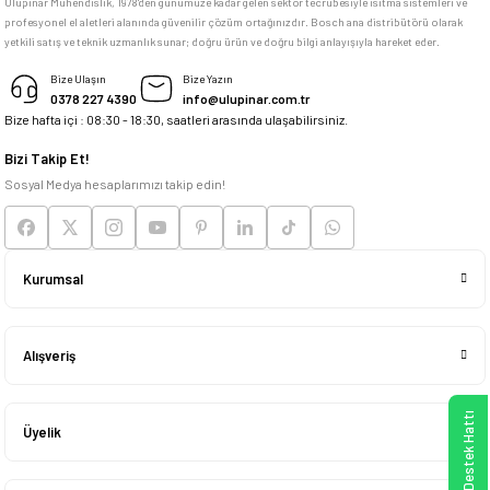
Ulupınar Mühendislik, 1978'den günümüze kadar gelen sektör tecrübesiyle ısıtma sistemleri ve
profesyonel el aletleri alanında güvenilir çözüm ortağınızdır. Bosch ana distribütörü olarak
memnun kaldım
yetkili satış ve teknik uzmanlık sunar; doğru ürün ve doğru bilgi anlayışıyla hareket eder.
M... K... | 04/05/2026
Bize Ulaşın
Bize Yazın
0378 227 4390
info@ulupinar.com.tr
Bize hafta içi : 08:30 - 18:30, saatleri arasında ulaşabilirsiniz.
Deneyimini Paylaş
Bizi Takip Et!
Sosyal Medya hesaplarımızı takip edin!
Kurumsal
Alışveriş
WhatsApp Destek Hattı
Üyelik