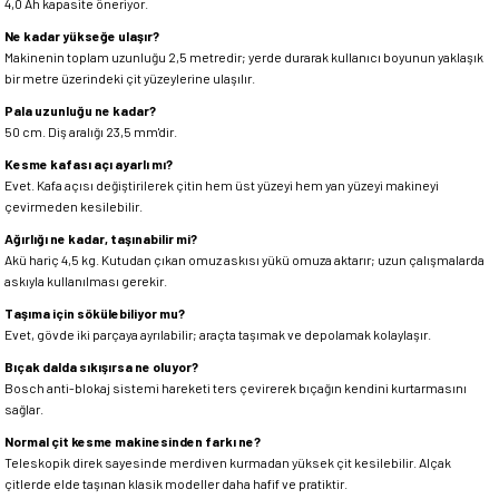
4,0 Ah kapasite öneriyor.
Ne kadar yükseğe ulaşır?
Makinenin toplam uzunluğu 2,5 metredir; yerde durarak kullanıcı boyunun yaklaşık
bir metre üzerindeki çit yüzeylerine ulaşılır.
Pala uzunluğu ne kadar?
50 cm. Diş aralığı 23,5 mm'dir.
Kesme kafası açı ayarlı mı?
Evet. Kafa açısı değiştirilerek çitin hem üst yüzeyi hem yan yüzeyi makineyi
çevirmeden kesilebilir.
Ağırlığı ne kadar, taşınabilir mi?
Akü hariç 4,5 kg. Kutudan çıkan omuz askısı yükü omuza aktarır; uzun çalışmalarda
askıyla kullanılması gerekir.
Taşıma için sökülebiliyor mu?
Evet, gövde iki parçaya ayrılabilir; araçta taşımak ve depolamak kolaylaşır.
Bıçak dalda sıkışırsa ne oluyor?
Bosch anti-blokaj sistemi hareketi ters çevirerek bıçağın kendini kurtarmasını
sağlar.
Normal çit kesme makinesinden farkı ne?
Teleskopik direk sayesinde merdiven kurmadan yüksek çit kesilebilir. Alçak
çitlerde elde taşınan klasik modeller daha hafif ve pratiktir.