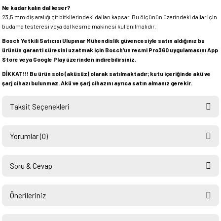
Ne kadar kalın dal keser?
23,5 mm diş aralığı çit bitkilerindeki dalları kapsar. Bu ölçünün üzerindeki dallar için
budama testeresi veya dal kesme makinesi kullanılmalıdır.
Bosch Yetkili Satıcısı Ulupınar Mühendislik güvencesiyle satın aldığınız bu
ürünün garanti süresini uzatmak için Bosch’un resmi Pro360 uygulamasını App
Store veya Google Play üzerinden indirebilirsiniz.
DİKKAT!!! Bu ürün solo (aküsüz) olarak satılmaktadır; kutu içeriğinde akü ve
şarj cihazı bulunmaz. Akü ve şarj cihazını ayrıca satın almanız gerekir.
Taksit Seçenekleri
Yorumlar (0)
Soru & Cevap
Bu ürüne ilk yorumu siz yapın!
Önerileriniz
Ürün hakkında henüz soru sorulmamış.
Yorum Yaz
Bu ürünün fiyat bilgisi, resim, ürün açıklamalarında ve diğer konularda