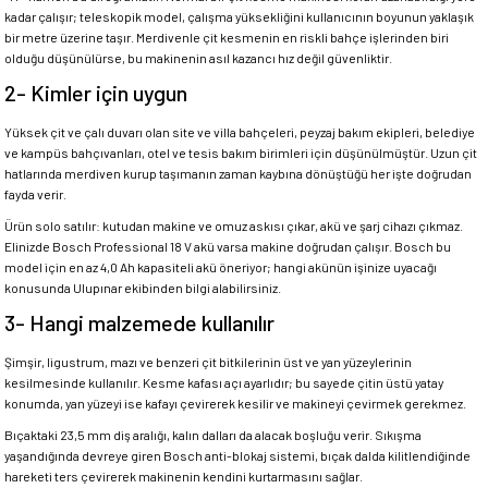
kadar çalışır; teleskopik model, çalışma yüksekliğini kullanıcının boyunun yaklaşık
bir metre üzerine taşır. Merdivenle çit kesmenin en riskli bahçe işlerinden biri
olduğu düşünülürse, bu makinenin asıl kazancı hız değil güvenliktir.
2- Kimler için uygun
Yüksek çit ve çalı duvarı olan site ve villa bahçeleri, peyzaj bakım ekipleri, belediye
ve kampüs bahçıvanları, otel ve tesis bakım birimleri için düşünülmüştür. Uzun çit
hatlarında merdiven kurup taşımanın zaman kaybına dönüştüğü her işte doğrudan
fayda verir.
Ürün solo satılır: kutudan makine ve omuz askısı çıkar, akü ve şarj cihazı çıkmaz.
Elinizde Bosch Professional 18 V akü varsa makine doğrudan çalışır. Bosch bu
model için en az 4,0 Ah kapasiteli akü öneriyor; hangi akünün işinize uyacağı
konusunda Ulupınar ekibinden bilgi alabilirsiniz.
3- Hangi malzemede kullanılır
Şimşir, ligustrum, mazı ve benzeri çit bitkilerinin üst ve yan yüzeylerinin
kesilmesinde kullanılır. Kesme kafası açı ayarlıdır; bu sayede çitin üstü yatay
konumda, yan yüzeyi ise kafayı çevirerek kesilir ve makineyi çevirmek gerekmez.
Bıçaktaki 23,5 mm diş aralığı, kalın dalları da alacak boşluğu verir. Sıkışma
yaşandığında devreye giren Bosch anti-blokaj sistemi, bıçak dalda kilitlendiğinde
hareketi ters çevirerek makinenin kendini kurtarmasını sağlar.