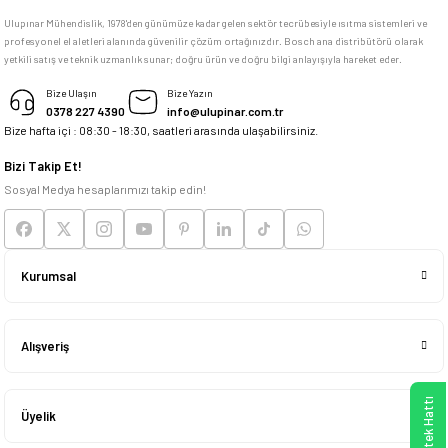
M... K... | 04/05/2026
Ulupınar Mühendislik, 1978'den günümüze kadar gelen sektör tecrübesiyle ısıtma sistemleri ve
profesyonel el aletleri alanında güvenilir çözüm ortağınızdır. Bosch ana distribütörü olarak
yetkili satış ve teknik uzmanlık sunar; doğru ürün ve doğru bilgi anlayışıyla hareket eder.
Deneyimini Paylaş
Bize Ulaşın
Bize Yazın
0378 227 4390
info@ulupinar.com.tr
Bize hafta içi : 08:30 - 18:30, saatleri arasında ulaşabilirsiniz.
Bizi Takip Et!
Sosyal Medya hesaplarımızı takip edin!
Kurumsal
Alışveriş
Üyelik