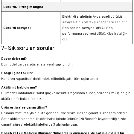
Gürültü/Titreşim bilgisi
Elektrikli el aletinin A-dereceli gürültü
seviyesi tipik olarak şu değerlere sahiptir:
Gürültü seviyesi
Ses basıncı seviyesi dB(A); Ses
performansı seviyesi dB(A). K belirsizliği=
dB.
7- Sık sorulan sorular
Duvar deler mi?
Bu model darbesizdir; metal ve ahşap içindir.
Hangi uçlar takılır?
Mandren kapasitesi dahilindeki silindirik şaftlı tüm uçlar takılır.
Akülü mü kablolu mu?
Bu model kabloludur: sabit güç ve kesintisiz çalışma sunar; prizden uzak işler için
akülü sınıfa bakabilirsiniz.
Ürün orijinal ve garantili mi?
Ürününüz faturasıyla birlikte gönderilir ve resmi Bosch garantisi kapsamındadır.
Satın aldıktan sonraki ilk dört hafta içinde ürününüzü Bosch'a kaydettirdiğinizde
garanti süresi elektrikli aletlerde 3 yıla kadar uzar.
Bosch Yetkili Satıcısı Ulupınar Mühendislik güvencesiyle satın aldığınız bu