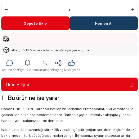
Sepete Ekle
Hemen Al
Hafta içi 15:00’e kadar verilen siparişler aynı gün kargoda.
Yorum Yaz
Fiyat Alarmı
Karşılaştır
Paylaş
Tavsiye Et
Ürün Bilgisi
1- Bu ürün ne işe yarar
Bosch GBM 1600 RE Darbesiz Matkap ve Karıştırıcı Professional, 850 W motoru ile
çalışan kablolu bir darbesiz matkaptır. Darbesiz yapısı; metal ve ahşapta yüksek
hassasiyetli, salgısız delme demektir.
Kablolu matkabın avantajı süreklilik ve sabit güçtür: yoğun seri delme işlerinde akü
beklemeden, tork düşüşü yaşamadan çalışır. İhtiyacınıza uygun aksesuarları da