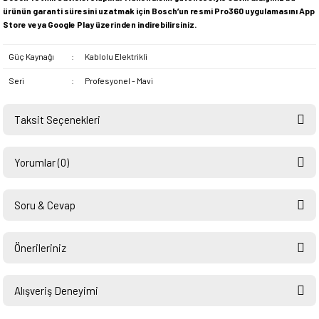
ürünün garanti süresini uzatmak için Bosch’un resmi Pro360 uygulamasını App
Store veya Google Play üzerinden indirebilirsiniz.
Güç Kaynağı
:
Kablolu Elektrikli
Seri
:
Profesyonel - Mavi
Taksit Seçenekleri
Yorumlar (0)
Soru & Cevap
Bu ürüne ilk yorumu siz yapın!
Önerileriniz
Ürün hakkında henüz soru sorulmamış.
Yorum Yaz
Bu ürünün fiyat bilgisi, resim, ürün açıklamalarında ve diğer konularda
yetersiz gördüğünüz noktaları öneri formunu kullanarak tarafımıza
Alışveriş Deneyimi
Soru Sor
iletebilirsiniz.
Görüş ve önerileriniz için teşekkür ederiz.
Hızlı ve sorunsuz bir alışveriş.