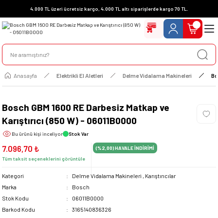
4.000 TL üzeri ücretsiz kargo, 4.000 TL altı siparişlerde kargo 70 TL.
Anasayfa
Elektrikli El Aletleri
Delme Vidalama Makineleri
Bo
Bosch GBM 1600 RE Darbesiz Matkap ve
Karıştırıcı (850 W) - 06011B0000
Bu ürünü
kişi inceliyor
Stok Var
7.096,70 ₺
(%2,00)
HAVALE İNDİRİMİ
Tüm taksit seçeneklerini görüntüle
Kategori
Delme Vidalama Makineleri
,
Karıştırıcılar
Marka
Bosch
Stok Kodu
06011B0000
Barkod Kodu
3165140836326