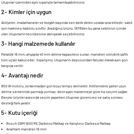
Ulupınar üzerinden aynı siparişte tamamlayabilirsiniz.
2- Kimler için uygun
Atölyeler, imalathaneler ve tezgâh başında seri delik delen ustalar ana kitledir; sabit
işin makinesi kablolu sınıftır. Aradığınız ürünü, 1978'den bu yana sektörün içinde
olan Ulupınar'ın tecrübesine danışarak seçebilirsiniz.
3- Hangi malzemede kullanılır
Metalde 16 mm, ahşapta 40 mm delme kapasitesi sunar; mandren silindirik şaftlı
tüm uçları kabul eder. Siparişiniz, Ulupınar'ın deposundan faturalı olarak aynı gün
kargoya verilir.
4- Avantajı nedir
850 W motoru, zorlanmadan gün boyu tempo demektir. Kilitlenebilir şalter uzun
delme serilerinde parmağı yormaz; devir ayarı malzemeye göre hız seçimi sağlar.
Benzer ürünler arasında seçim yaparken Ulupınar güvencesi ve satış sonrası
desteği fark yaratır.
5- Kutu içeriği
Bosch GBM 1600 RE Darbesiz Matkap ve Karıştırıcı Darbesiz Matkap
Anahtarlı mandren 16 mm