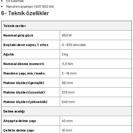
Ek tutamak
Mandren anahtarı 1 607 950 041
6- Teknik özellikler
Teknik veriler
Nominal giriş gücü
850 W
Boştaki devir sayısı, 1. vites
0 – 630 dev/dak
Ağırlık
3 kg
Nominal dönme momenti
11,0 Nm
Mandren çapı, min./maks.
3 – 16 mm
Makine ölçüleri (genişlik)
86 mm
Makine ölçüleri (uzunluk)
370 mm
Makine ölçüleri (yükseklik)
540 mm
Delme aralığı
Ahşapta delme çapı
40 mm
Çelikte delme çapı
16 mm