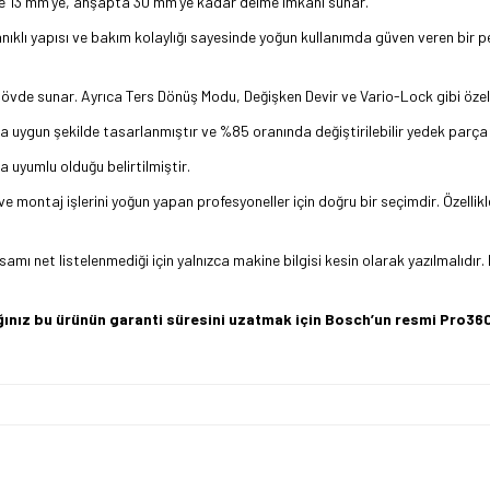
lde 13 mm’ye, ahşapta 30 mm’ye kadar delme imkanı sunar.
ayanıklı yapısı ve bakım kolaylığı sayesinde yoğun kullanımda güven veren bir
 gövde sunar. Ayrıca Ters Dönüş Modu, Değişken Devir ve Vario-Lock gibi özelli
la uygun şekilde tasarlanmıştır ve %85 oranında değiştirilebilir yedek parça 
a uyumlu olduğu belirtilmiştir.
ve montaj işlerini yoğun yapan profesyoneller için doğru bir seçimdir. Özelli
apsamı net listelenmediği için yalnızca makine bilgisi kesin olarak yazılmal
dığınız bu ürünün garanti süresini uzatmak için Bosch’un resmi Pro