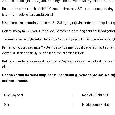
Sadece beton için mi uygundur? • Hayır. Beton ve duvarın yanı sıra meta
Bu model neden tercih edilir? • Yüksek delme hızı, 2.7 J darbe enerjisi, d
iş bitirici modeller arasında yer alır.
Uzun süreli kullanımda yorucu mu? • 2,8 kg ağırlığıyla sınıfında dengeli bir
Bakımı kolay mı? • Evet. Üretici açıklamasına göre değiştirilebilir parçalar
Toz emme sistemiyle kullanılabilir mi? • Evet. Çeşitli toz emme aparatlarıyl
Kimler için doğru seçimdir? • Sert beton delme, dübel deliği açma, tadilat 
dayanıklılık dengesini iyi sunan kırıcı delicilerden biridir.
Kutu içeriğinde uç veya keski var mı? • Paylaştığınız verilerde teslimat k
olur.
Bosch Yetkili Satıcısı Ulupınar Mühendislik güvencesiyle satın al
indirebilirsiniz.
Güç Kaynağı
:
Kablolu Elektrikli
Seri
:
Profesyonel - Mavi