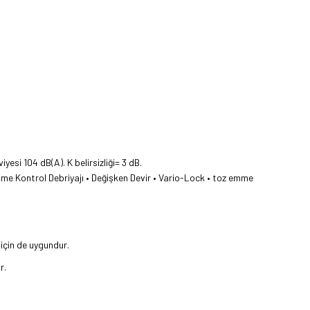
yesi 104 dB(A). K belirsizliği= 3 dB.
önme Kontrol Debriyajı • Değişken Devir • Vario-Lock • toz emme
 için de uygundur.
r.