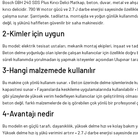
Bosch GBH 240 SDS Plus Kırıcı Delici Matkap, beton, duvar, metal ve ahşa
kırıcı delicidir. 790 W motor gücü ve 2.7 J darbe enerjisi sayesinde özellikl
çalışma sunar. Şantiyede, tadilatta, montajda ve yoğun günlük kullanımda i
değil, iş yükünü hafifleten güvenilir bir saha makinesidir.
2-Kimler için uygun
Bu model; elektrik tesisat ustaları, mekanik montaj ekipleri, inşaat ve tad
Beton delme yoğunluğu olan işlerde çalışan kullanıcılar için özellikle doğru
süreli kullanımda yorulmadan iş yapmak isteyenler açısından Ulupınar tarafı
3-Hangi malzemede kullanılır
Bu makine çok yönlü kullanım sunar. • Beton üzerinde delme işlemlerinde
kapasitesi sunar • Fayanslarda keskileme uygulamalarında kullanılabilir • B
gibi yüzeylerde yüksek verim hedefleyen kullanıcılar için geliştirilmiş olm
beton değil, farklı malzemelerde de iş görebilen çok yönlü bir profesyonel
4-Avantajı nedir
Bu modelin en güçlü tarafı, dayanıklılık, yüksek delme hızı ve kolay bakım 
Yüksek delme hızı iş yükü verimini artırır • 2.7 J darbe enerjisi sayesinde 