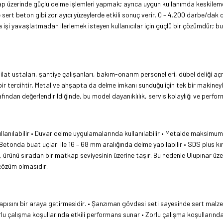
p üzerinde güçlü delme işlemleri yapmak; ayrıca uygun kullanımda keskileme 
e sert beton gibi zorlayıcı yüzeylerde etkili sonuç verir. 0 – 4.200 darbe/dak 
şi yavaşlatmadan ilerlemek isteyen kullanıcılar için güçlü bir çözümdür; bu 
ilat ustaları, şantiye çalışanları, bakım-onarım personelleri, dübel deliği a
 bir tercihtir. Metal ve ahşapta da delme imkanı sunduğu için tek bir makineyle
ndan değerlendirildiğinde, bu model dayanıklılık, servis kolaylığı ve perfor
 kullanılabilir • Duvar delme uygulamalarında kullanılabilir • Metalde mak
etonda buat uçları ile 16 – 68 mm aralığında delme yapılabilir • SDS plus kı
ası, ürünü sıradan bir matkap seviyesinin üzerine taşır. Bu nedenle Ulupınar 
 çözüm olmasıdır.
yapısını bir araya getirmesidir. • Şanzıman gövdesi seti sayesinde sert malz
zorlu çalışma koşullarında etkili performans sunar • Zorlu çalışma koşullarınd