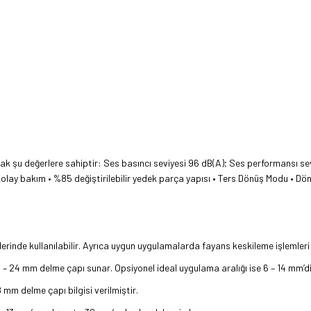
larak şu değerlere sahiptir: Ses basıncı seviyesi 96 dB(A); Ses performansı sevi
 kolay bakım • %85 değiştirilebilir yedek parça yapısı • Ters Dönüş Modu • D
lerinde kullanılabilir. Ayrıca uygun uygulamalarda fayans keskileme işlemleri
 – 24 mm delme çapı sunar. Opsiyonel ideal uygulama aralığı ise 6 – 14 mm’di
8 mm delme çapı bilgisi verilmiştir.