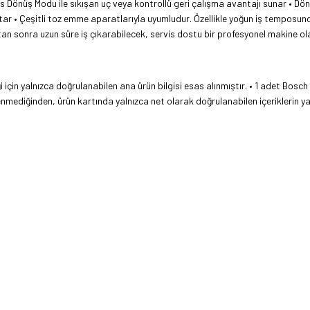
rs Dönüş Modu ile sıkışan uç veya kontrollü geri çalışma avantajı sunar • Dön
tar • Çeşitli toz emme aparatlarıyla uyumludur. Özellikle yoğun iş temposunda 
tan sonra uzun süre iş çıkarabilecek, servis dostu bir profesyonel makine ol
 için yalnızca doğrulanabilen ana ürün bilgisi esas alınmıştır. • 1 adet Bosch
nmediğinden, ürün kartında yalnızca net olarak doğrulanabilen içeriklerin yaz