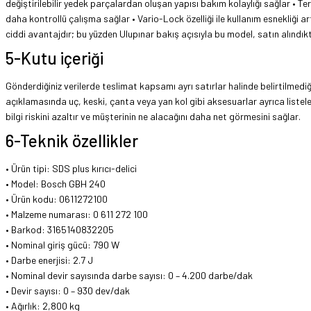
değiştirilebilir yedek parçalardan oluşan yapısı bakım kolaylığı sağlar • Te
daha kontrollü çalışma sağlar • Vario-Lock özelliği ile kullanım esnekliği ar
ciddi avantajdır; bu yüzden Ulupınar bakış açısıyla bu model, satın alındık
5-Kutu içeriği
Gönderdiğiniz verilerde teslimat kapsamı ayrı satırlar halinde belirtilmediği
açıklamasında uç, keski, çanta veya yan kol gibi aksesuarlar ayrıca listele
bilgi riskini azaltır ve müşterinin ne alacağını daha net görmesini sağlar.
6-Teknik özellikler
• Ürün tipi: SDS plus kırıcı-delici
• Model: Bosch GBH 240
• Ürün kodu: 0611272100
• Malzeme numarası: 0 611 272 100
• Barkod: 3165140832205
• Nominal giriş gücü: 790 W
• Darbe enerjisi: 2.7 J
• Nominal devir sayısında darbe sayısı: 0 – 4.200 darbe/dak
• Devir sayısı: 0 – 930 dev/dak
• Ağırlık: 2,800 kg