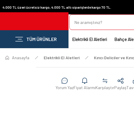
4.000 TL üzeri ücretsiz kargo, 4.000 TL altı siparişlerde kargo 70 TL.
TÜM ÜRÜNLER
Elektrikli El Aletleri
Bahçe Alet
Anasayfa
Elektrikli El Aletleri
Kırıcı Deliciler ve Kırıc
Yorum Yaz
Fiyat Alarmı
Karşılaştır
Paylaş
Tav