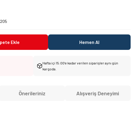
.
2205
pete Ekle
Hemen Al
Hafta içi 15:00’e kadar verilen siparişler aynı gün
kargoda.
Önerileriniz
Alışveriş Deneyimi