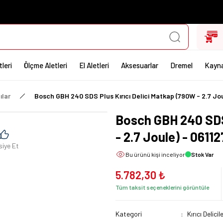
leri
Ölçme Aletleri
El Aletleri
Aksesuarlar
Dremel
Kayna
ılar
Bosch GBH 240 SDS Plus Kırıcı Delici Matkap (790W - 2.7 Jo
Bosch GBH 240 SDS 
- 2.7 Joule) - 0611
siye Et
Bu ürünü
kişi inceliyor
Stok Var
5.782,30 ₺
Tüm taksit seçeneklerini görüntüle
Kategori
Kırıcı Delicil