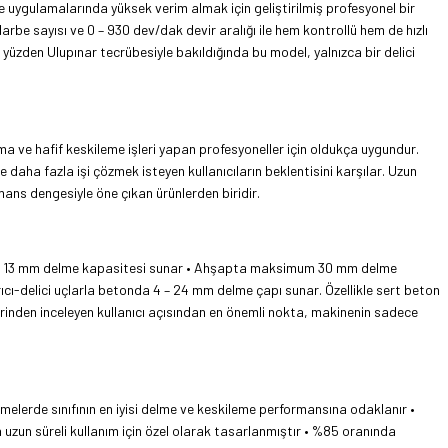
uygulamalarında yüksek verim almak için geliştirilmiş profesyonel bir
darbe sayısı ve 0 – 930 dev/dak devir aralığı ile hem kontrollü hem de hızlı
yüzden Ulupınar tecrübesiyle bakıldığında bu model, yalnızca bir delici
çma ve hafif keskileme işleri yapan profesyoneller için oldukça uygundur.
 daha fazla işi çözmek isteyen kullanıcıların beklentisini karşılar. Uzun
mans dengesiyle öne çıkan ürünlerden biridir.
simum 13 mm delme kapasitesi sunar • Ahşapta maksimum 30 mm delme
rıcı-delici uçlarla betonda 4 – 24 mm delme çapı sunar. Özellikle sert beton
üzerinden inceleyen kullanıcı açısından en önemli nokta, makinenin sadece
emelerde sınıfının en iyisi delme ve keskileme performansına odaklanır •
a uzun süreli kullanım için özel olarak tasarlanmıştır • %85 oranında