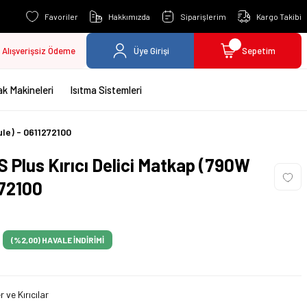
Favoriler
Hakkımızda
Siparişlerim
Kargo Takibi
Alışverişsiz Ödeme
Üye Girişi
Sepetim
k Makineleri
Isıtma Sistemleri
ule) - 0611272100
Plus Kırıcı Delici Matkap (790W
272100
(%2,00)
HAVALE İNDİRİMİ
er ve Kırıcılar