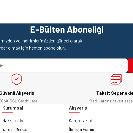
z gördüğünüz noktaları öneri formunu kullanarak tarafımıza iletebilirsiniz.
Ürün hakkında henüz soru sorulmamış.
Bu ürüne ilk yorumu siz yapın!
E-Bülten Aboneliği
Yorum Yaz
Soru Sor
mızdan ve indirimlerimizden güncel olarak
rdar olmak için hemen abone olun.
Güvenli Alışveriş
Taksit Seçenekle
56bit SSL Sertifikası
Kredi kartına taksit seçe
Gönder
Kurumsal
Alışveriş
Hakkımızda
Kargo Takibi
Yardım Merkezi
İletişim Formu