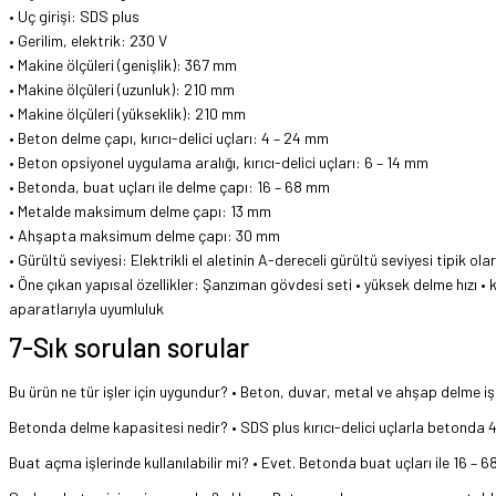
• Uç girişi: SDS plus
• Gerilim, elektrik: 230 V
• Makine ölçüleri (genişlik): 367 mm
• Makine ölçüleri (uzunluk): 210 mm
• Makine ölçüleri (yükseklik): 210 mm
• Beton delme çapı, kırıcı-delici uçları: 4 – 24 mm
• Beton opsiyonel uygulama aralığı, kırıcı-delici uçları: 6 – 14 mm
• Betonda, buat uçları ile delme çapı: 16 – 68 mm
• Metalde maksimum delme çapı: 13 mm
• Ahşapta maksimum delme çapı: 30 mm
• Gürültü seviyesi: Elektrikli el aletinin A-dereceli gürültü seviyesi tipik o
• Öne çıkan yapısal özellikler: Şanzıman gövdesi seti • yüksek delme hızı •
aparatlarıyla uyumluluk
7-Sık sorulan sorular
Bu ürün ne tür işler için uygundur? • Beton, duvar, metal ve ahşap delme iş
Betonda delme kapasitesi nedir? • SDS plus kırıcı-delici uçlarla betonda 4
Buat açma işlerinde kullanılabilir mi? • Evet. Betonda buat uçları ile 16 – 6