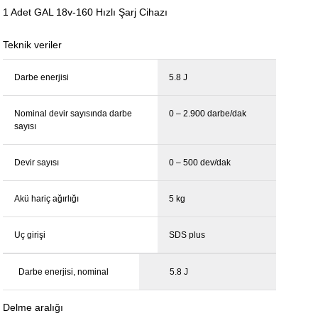
1 Adet GAL 18v-160 Hızlı Şarj Cihazı
Teknik veriler
Darbe enerjisi
5.8 J
Nominal devir sayısında darbe
0 – 2.900 darbe/dak
sayısı
Devir sayısı
0 – 500 dev/dak
Akü hariç ağırlığı
5 kg
Uç girişi
SDS plus
Darbe enerjisi, nominal
5.8 J
Delme aralığı