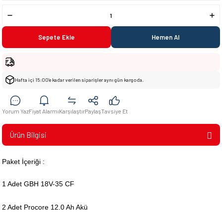
Sepete Ekle
Hemen Al
Hafta içi 15:00’e kadar verilen siparişler aynı gün kargoda.
Yorum Yaz
Fiyat Alarmı
Karşılaştır
Paylaş
Tavsiye Et
Ürün Bilgisi
Paket İçeriği :
1 Adet GBH 18V-35 CF
2 Adet Procore 12.0 Ah Akü