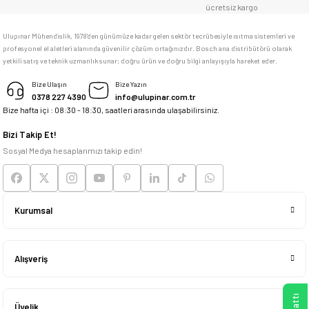
ücretsiz kargo
F... C... | 14/05/2026
Ulupınar Mühendislik, 1978'den günümüze kadar gelen sektör tecrübesiyle ısıtma sistemleri ve
profesyonel el aletleri alanında güvenilir çözüm ortağınızdır. Bosch ana distribütörü olarak
memnun kaldım
yetkili satış ve teknik uzmanlık sunar; doğru ürün ve doğru bilgi anlayışıyla hareket eder.
M... K... | 04/05/2026
Bize Ulaşın
Bize Yazın
0378 227 4390
info@ulupinar.com.tr
Bize hafta içi : 08:30 - 18:30, saatleri arasında ulaşabilirsiniz.
Deneyimini Paylaş
Bizi Takip Et!
Sosyal Medya hesaplarımızı takip edin!
Kurumsal
Alışveriş
Üyelik