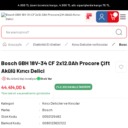
4.000 TL üzeri ücretsiz kargo, 4.000 TL altı siparişlerde kargo 70 TL.
Anasayfa
Elektrikli El Aletleri
Kırıcı Deliciler ve Kırıcılar
Bosch
Bosch GBH 18V-34 CF 2x12.0Ah Procore Çift
Akülü Kırıcı Delici
Bu ürünü
kişi inceliyor
Stok Var
44.414,00 ₺
(%2,00)
HAVALE İNDİRİMİ
Tüm taksit seçeneklerini görüntüle
Kategori
Kırıcı Deliciler ve Kırıcılar
Marka
Bosch
Stok Kodu
0050125482
Barkod Kodu
0090123632122