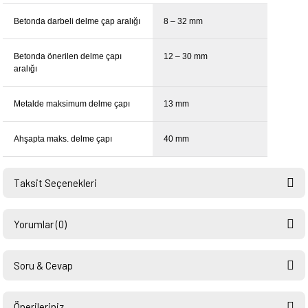
Betonda darbeli delme çap aralığı
8 – 32 mm
Betonda önerilen delme çapı
12 – 30 mm
aralığı
Metalde maksimum delme çapı
13 mm
Ahşapta maks. delme çapı
40 mm
Taksit Seçenekleri
Yorumlar (0)
Soru & Cevap
Bu ürüne ilk yorumu siz yapın!
Önerileriniz