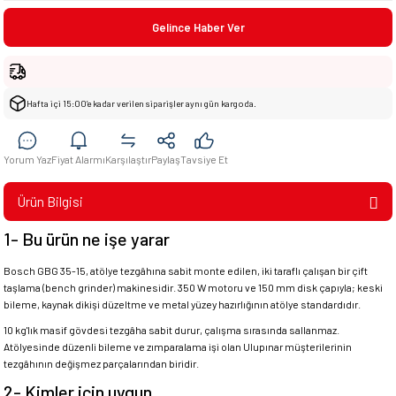
Gelince Haber Ver
Hafta içi 15:00’e kadar verilen siparişler aynı gün kargoda.
Yorum Yaz
Fiyat Alarmı
Karşılaştır
Paylaş
Tavsiye Et
Ürün Bilgisi
1- Bu ürün ne işe yarar
Bosch GBG 35-15, atölye tezgâhına sabit monte edilen, iki taraflı çalışan bir çift
taşlama (bench grinder) makinesidir. 350 W motoru ve 150 mm disk çapıyla; keski
bileme, kaynak dikişi düzeltme ve metal yüzey hazırlığının atölye standardıdır.
10 kg'lık masif gövdesi tezgâha sabit durur, çalışma sırasında sallanmaz.
Atölyesinde düzenli bileme ve zımparalama işi olan Ulupınar müşterilerinin
tezgâhının değişmez parçalarından biridir.
2- Kimler için uygun