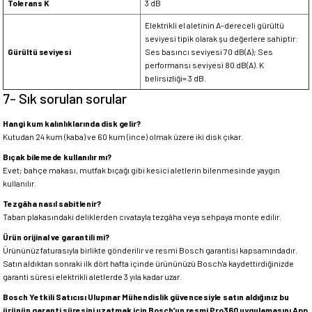
Tolerans K
3 dB
Elektrikli el aletinin A-dereceli gürültü
seviyesi tipik olarak şu değerlere sahiptir:
Gürültü seviyesi
Ses basıncı seviyesi 70 dB(A); Ses
performansı seviyesi 80 dB(A). K
belirsizliği= 3 dB.
7- Sık sorulan sorular
Hangi kum kalınlıklarında disk gelir?
Kutudan 24 kum (kaba) ve 60 kum (ince) olmak üzere iki disk çıkar.
Bıçak bilemede kullanılır mı?
Evet; bahçe makası, mutfak bıçağı gibi kesici aletlerin bilenmesinde yaygın
kullanılır.
Tezgâha nasıl sabitlenir?
Taban plakasındaki deliklerden cıvatayla tezgâha veya sehpaya monte edilir.
Ürün orijinal ve garantili mi?
Ürününüz faturasıyla birlikte gönderilir ve resmi Bosch garantisi kapsamındadır.
Satın aldıktan sonraki ilk dört hafta içinde ürününüzü Bosch'a kaydettirdiğinizde
garanti süresi elektrikli aletlerde 3 yıla kadar uzar.
Bosch Yetkili Satıcısı Ulupınar Mühendislik güvencesiyle satın aldığınız bu
ürünün garanti süresini uzatmak için Bosch’un resmi Pro360 uygulamasını App