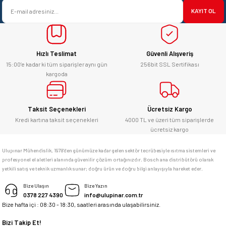
satışı ve alış veriş deneyimi gayet
Ürün bilgilerinde hatalar bulunuyor.
başarılı. hayırlı işler. teşekkürler.
KAYIT OL
Ürün fiyatı diğer sitelerden daha pahalı.
yücel çağatay uzun | 12/06/2026
Bu ürüne benzer farklı alternatifler olmalı.
Hızlı Teslimat
Güvenli Alışveriş
Kesinlikle orjinal ürün, güvenerek
alabilirsiniz.
15:00’e kadar ki tüm siparişler aynı gün
256bit SSL Sertifikası
kargoda
E... Ü... | 10/06/2026
Gönder
Bosch marka alet alacaksam kesinlikle
Taksit Seçenekleri
Ücretsiz Kargo
adresim Ulupınar.com.tr
Kredi kartına taksit seçenekleri
4000 TL ve üzeri tüm siparişlerde
ücretsiz kargo
F... C... | 14/05/2026
Ulupınar Mühendislik, 1978'den günümüze kadar gelen sektör tecrübesiyle ısıtma sistemleri ve
profesyonel el aletleri alanında güvenilir çözüm ortağınızdır. Bosch ana distribütörü olarak
memnun kaldım
yetkili satış ve teknik uzmanlık sunar; doğru ürün ve doğru bilgi anlayışıyla hareket eder.
M... K... | 04/05/2026
Bize Ulaşın
Bize Yazın
0378 227 4390
info@ulupinar.com.tr
Bize hafta içi : 08:30 - 18:30, saatleri arasında ulaşabilirsiniz.
Deneyimini Paylaş
Bizi Takip Et!