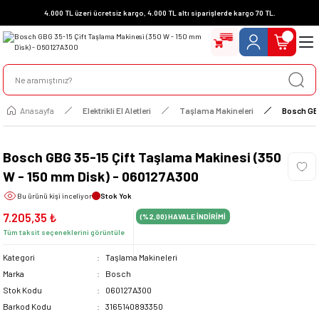
4.000 TL üzeri ücretsiz kargo, 4.000 TL altı siparişlerde kargo 70 TL.
Anasayfa
Elektrikli El Aletleri
Taşlama Makineleri
Bosch GBG
Bosch GBG 35-15 Çift Taşlama Makinesi (350
W - 150 mm Disk) - 060127A300
Bu ürünü
kişi inceliyor
Stok Yok
7.205,35 ₺
(%2,00)
HAVALE İNDİRİMİ
Tüm taksit seçeneklerini görüntüle
Kategori
Taşlama Makineleri
Marka
Bosch
Stok Kodu
060127A300
Barkod Kodu
3165140893350