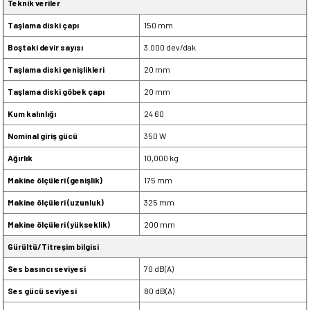
Teknik veriler
Taşlama diski çapı
150 mm
Boştaki devir sayısı
3.000 dev/dak
Taşlama diski genişlikleri
20 mm
Taşlama diski göbek çapı
20 mm
Kum kalınlığı
24 60
Nominal giriş gücü
350 W
Ağırlık
10,000 kg
Makine ölçüleri (genişlik)
175 mm
Makine ölçüleri (uzunluk)
325 mm
Makine ölçüleri (yükseklik)
200 mm
Gürültü/Titreşim bilgisi
Ses basıncı seviyesi
70 dB(A)
Ses gücü seviyesi
80 dB(A)