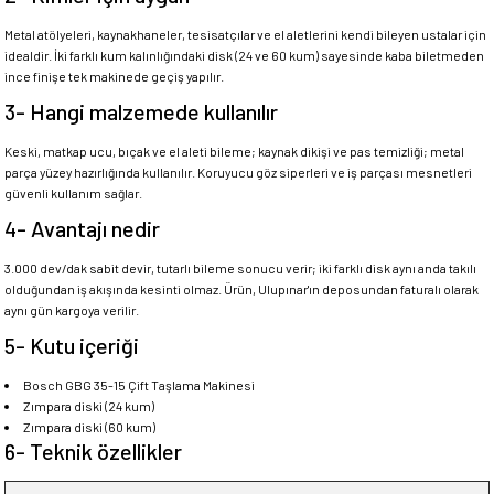
Metal atölyeleri, kaynakhaneler, tesisatçılar ve el aletlerini kendi bileyen ustalar için
idealdir. İki farklı kum kalınlığındaki disk (24 ve 60 kum) sayesinde kaba biletmeden
ince finişe tek makinede geçiş yapılır.
3- Hangi malzemede kullanılır
Keski, matkap ucu, bıçak ve el aleti bileme; kaynak dikişi ve pas temizliği; metal
parça yüzey hazırlığında kullanılır. Koruyucu göz siperleri ve iş parçası mesnetleri
güvenli kullanım sağlar.
4- Avantajı nedir
3.000 dev/dak sabit devir, tutarlı bileme sonucu verir; iki farklı disk aynı anda takılı
olduğundan iş akışında kesinti olmaz. Ürün, Ulupınar'ın deposundan faturalı olarak
aynı gün kargoya verilir.
5- Kutu içeriği
Bosch GBG 35-15 Çift Taşlama Makinesi
Zımpara diski (24 kum)
Zımpara diski (60 kum)
6- Teknik özellikler