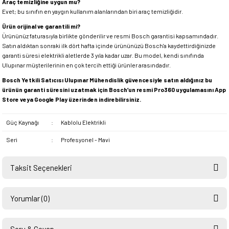
Araç temizliğine uygun mu?
Evet; bu sınıfın en yaygın kullanım alanlarından biri araç temizliğidir.
Ürün orijinal ve garantili mi?
Ürününüz faturasıyla birlikte gönderilir ve resmi Bosch garantisi kapsamındadır.
Satın aldıktan sonraki ilk dört hafta içinde ürününüzü Bosch'a kaydettirdiğinizde
garanti süresi elektrikli aletlerde 3 yıla kadar uzar. Bu model, kendi sınıfında
Ulupınar müşterilerinin en çok tercih ettiği ürünler arasındadır.
Bosch Yetkili Satıcısı Ulupınar Mühendislik güvencesiyle satın aldığınız bu
ürünün garanti süresini uzatmak için Bosch’un resmi Pro360 uygulamasını App
Store veya Google Play üzerinden indirebilirsiniz.
Güç Kaynağı
:
Kablolu Elektrikli
Seri
:
Profesyonel - Mavi
Taksit Seçenekleri
Yorumlar (0)