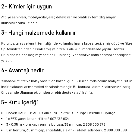
2- Kimler için uygun
Atölye sahipleri, mobilyacılar, araç detaycıları ve pratik ev temizliği arayan
kullanıcılar ana kitledir.
3- Hangi malzemede kullanılır
Kuru toz, talaş ve kırıntı temizliğinde kullanılır; hazne kapasitesi, emiş gücü ve filtre
tipi teknik tablodadır. Islak emiş yalnızca ıslak-kuru modellerde yapılır. Benzer
ürünler arasında seçim yaparken Ulupınar güvencesi ve satış sonrası desteği fark
yaratır.
4- Avantajı nedir
Yıkanabilir filtre ve kolay boşaltılan hazne, günlük kullanımda bakım maliyetini sıfıra
indirir; aksesuar memeleri dar alanlara erişir. Bu konuda kararsız kalırsanız sipariş
öncesinde Ulupınar ekibinden birebir destek alabilirsiniz.
5- Kutu içeriği
Bosch GAS 55 M AFC Islak/Kuru Elektrikli Süpürge Elektrikli Süpürge
1 x PES yassı katlanır filtre 2 607 432 034
3 x 0,35 m krom kaplı emme borusu, 35 mm çap 2 608 000 575
5 m hortum, 35 mm çap, antistatik, elektrikli el aleti adaptörlü 2 608 000 566