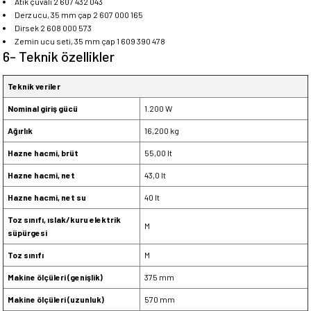
Atık çuvalı 2 607 432 043
Derz ucu, 35 mm çap 2 607 000 165
Dirsek 2 608 000 573
Zemin ucu seti, 35 mm çap 1 609 390 478
6- Teknik özellikler
Teknik veriler
Nominal giriş gücü
1.200 W
Ağırlık
16,200 kg
Hazne hacmi, brüt
55,00 lt
Hazne hacmi, net
43,0 lt
Hazne hacmi, net su
40 lt
Toz sınıfı, ıslak/kuru elektrik
M
süpürgesi
Toz sınıfı
M
Makine ölçüleri (genişlik)
375 mm
Makine ölçüleri (uzunluk)
570 mm