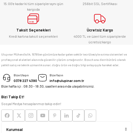
Gönder
15:00’e kadar ki tüm siparişler aynı gün
256bit SSL Sertifikası
Bosch marka alet alacaksam kesinlikle
kargoda
adresim Ulupınar.com.tr
F... C... | 14/05/2026
Taksit Seçenekleri
Ücretsiz Kargo
Kredi kartına taksit seçenekleri
4000 TL ve üzeri tüm siparişlerde
memnun kaldım
ücretsiz kargo
M... K... | 04/05/2026
Ulupınar Mühendislik, 1978'den günümüze kadar gelen sektör tecrübesiyle ısıtma sistemleri ve
profesyonel el aletleri alanında güvenilir çözüm ortağınızdır. Bosch ana distribütörü olarak
yetkili satış ve teknik uzmanlık sunar; doğru ürün ve doğru bilgi anlayışıyla hareket eder.
Deneyimini Paylaş
Bize Ulaşın
Bize Yazın
0378 227 4390
info@ulupinar.com.tr
Bize hafta içi : 08:30 - 18:30, saatleri arasında ulaşabilirsiniz.
Bizi Takip Et!
Sosyal Medya hesaplarımızı takip edin!
Kurumsal