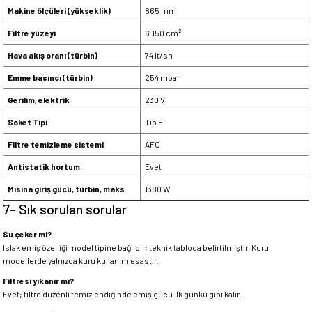
Makine ölçüleri (yükseklik)
865 mm
Filtre yüzeyi
6.150 cm²
Hava akış oranı (türbin)
74 lt/sn
Emme basıncı (türbin)
254 mbar
Gerilim, elektrik
230 V
Soket Tipi
Tip F
Filtre temizleme sistemi
AFC
Antistatik hortum
Evet
Misina giriş gücü, türbin, maks
1380 W
7- Sık sorulan sorular
Su çeker mi?
Islak emiş özelliği model tipine bağlıdır; teknik tabloda belirtilmiştir. Kuru
modellerde yalnızca kuru kullanım esastır.
Filtresi yıkanır mı?
Evet; filtre düzenli temizlendiğinde emiş gücü ilk günkü gibi kalır.