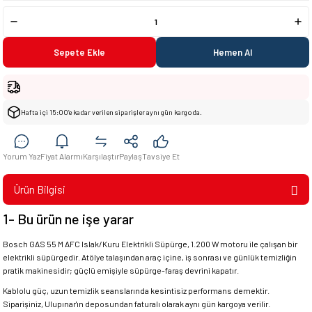
Sepete Ekle
Hemen Al
Hafta içi 15:00’e kadar verilen siparişler aynı gün kargoda.
Yorum Yaz
Fiyat Alarmı
Karşılaştır
Paylaş
Tavsiye Et
Ürün Bilgisi
1- Bu ürün ne işe yarar
Bosch GAS 55 M AFC Islak/Kuru Elektrikli Süpürge, 1.200 W motoru ile çalışan bir
elektrikli süpürgedir. Atölye talaşından araç içine, iş sonrası ve günlük temizliğin
pratik makinesidir; güçlü emişiyle süpürge-faraş devrini kapatır.
Kablolu güç, uzun temizlik seanslarında kesintisiz performans demektir.
Siparişiniz, Ulupınar'ın deposundan faturalı olarak aynı gün kargoya verilir.