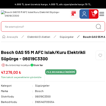
4.000 TL üzeri ücretsiz kargo, 4.000 TL altı siparişlerde kargo 70 TL.
Anasayfa
Elektrikli El Aletleri
Süpürgeler
Bosch GAS 55 M AF
Bosch GAS 55 M AFC Islak/Kuru Elektrikli
Süpürge - 06019C3300
Bu ürünü
kişi inceliyor
Stok Var
47.276,00 ₺
(%2,00)
HAVALE İNDİRİMİ
Tüm taksit seçeneklerini görüntüle
Kategori
Süpürgeler
Marka
Bosch
Stok Kodu
06019C3300
Barkod Kodu
3165140705554