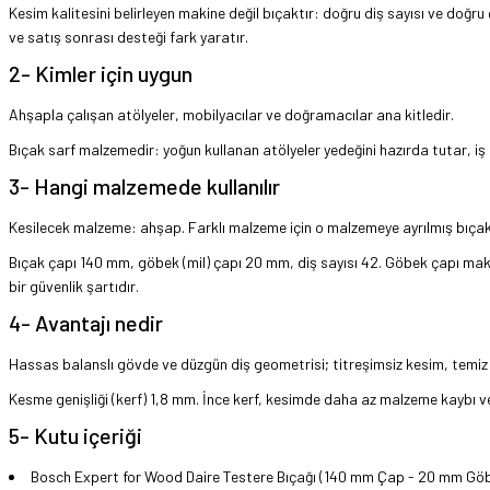
Kesim kalitesini belirleyen makine değil bıçaktır: doğru diş sayısı ve doğr
ve satış sonrası desteği fark yaratır.
2- Kimler için uygun
Ahşapla çalışan atölyeler, mobilyacılar ve doğramacılar ana kitledir.
Bıçak sarf malzemedir: yoğun kullanan atölyeler yedeğini hazırda tutar, iş
3- Hangi malzemede kullanılır
Kesilecek malzeme: ahşap. Farklı malzeme için o malzemeye ayrılmış bıçak 
Bıçak çapı 140 mm, göbek (mil) çapı 20 mm, diş sayısı 42. Göbek çapı ma
bir güvenlik şartıdır.
4- Avantajı nedir
Hassas balanslı gövde ve düzgün diş geometrisi; titreşimsiz kesim, temiz
Kesme genişliği (kerf) 1,8 mm. İnce kerf, kesimde daha az malzeme kaybı ve 
5- Kutu içeriği
Bosch Expert for Wood Daire Testere Bıçağı (140 mm Çap - 20 mm Göbek Ç