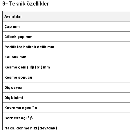
6- Teknik özellikler
Ayrıntılar
Çap mm
Göbek çap mm
Redüktör halkalı delik mm
Kalınlık mm
Kesme genişliği (b1) mm
Kesme sonucu
Diş sayısı
Diş biçimi
Kavrama açısı ° α
Serbest açı ° β
Maks. dönme hızı (dev/dak)