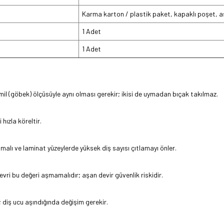
Karma karton / plastik paket, kapaklı poşet, ask
1 Adet
1 Adet
il (göbek) ölçüsüyle aynı olması gerekir; ikisi de uymadan bıçak takılmaz.
hızla köreltir.
alı ve laminat yüzeylerde yüksek diş sayısı çıtlamayı önler.
ri bu değeri aşmamalıdır; aşan devir güvenlik riskidir.
; diş ucu aşındığında değişim gerekir.