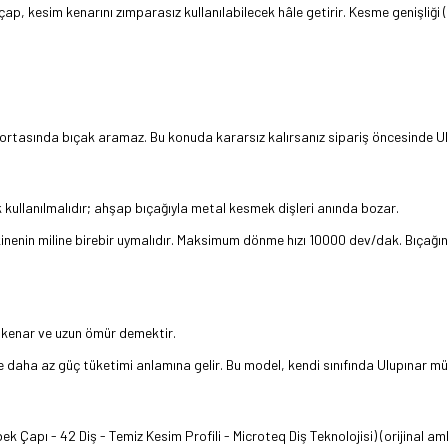
u çap, kesim kenarını zımparasız kullanılabilecek hâle getirir. Kesme genişli
 ortasında bıçak aramaz. Bu konuda kararsız kalırsanız sipariş öncesinde Ulup
kullanılmalıdır; ahşap bıçağıyla metal kesmek dişleri anında bozar.
kinenin miline birebir uymalıdır. Maksimum dönme hızı 10000 dev/dak. Bıça
 kenar ve uzun ömür demektir.
daha az güç tüketimi anlamına gelir. Bu model, kendi sınıfında Ulupınar müşt
apı - 42 Diş - Temiz Kesim Profili - Microteq Diş Teknolojisi) (orijinal am