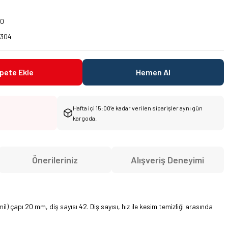
00
7304
pete Ekle
Hemen Al
Hafta içi 15:00’e kadar verilen siparişler aynı gün
kargoda.
Önerileriniz
Alışveriş Deneyimi
) çapı 20 mm, diş sayısı 42. Diş sayısı, hız ile kesim temizliği arasında