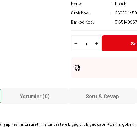
Marka
Bosch
Stok Kodu
26086445
Barkod Kodu
316514095
Se
Yorumlar (0)
Soru & Cevap
ap kesimi için üretilmiş bir testere bıçağıdır. Bıçak çapı 140 mm, göbek (mil