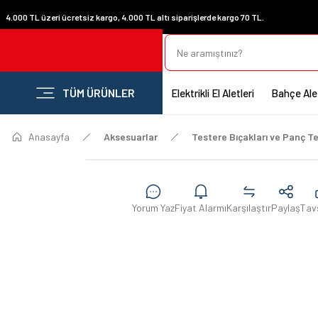
4.000 TL üzeri ücretsiz kargo, 4.000 TL altı siparişlerde kargo 70 TL.
TÜM ÜRÜNLER
Elektrikli El Aletleri
Bahçe Alet
Anasayfa
Aksesuarlar
Testere Bıçakları ve Panç Te
Yorum Yaz
Fiyat Alarmı
Karşılaştır
Paylaş
Tav