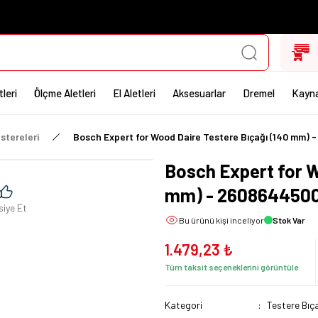
leri
Ölçme Aletleri
El Aletleri
Aksesuarlar
Dremel
Kayna
stereleri
Bosch Expert for Wood Daire Testere Bıçağı (140 mm)
Bosch Expert for W
mm) - 260864450
siye Et
Bu ürünü
kişi inceliyor
Stok Var
1.479,23 ₺
Tüm taksit seçeneklerini görüntüle
Kategori
Testere Bıça