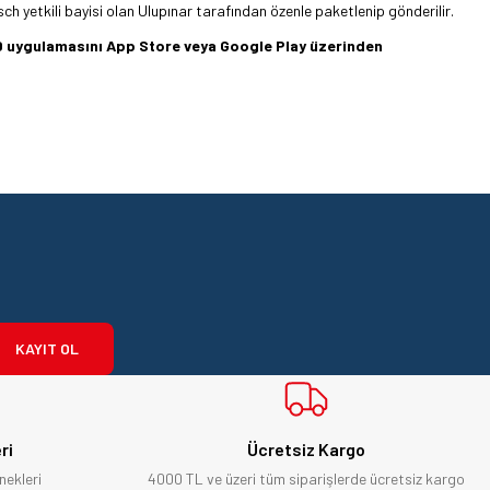
sch yetkili bayisi olan Ulupınar tarafından özenle paketlenip gönderilir.
360 uygulamasını App Store veya Google Play üzerinden
KAYIT OL
ri
Ücretsiz Kargo
nekleri
4000 TL ve üzeri tüm siparişlerde ücretsiz kargo