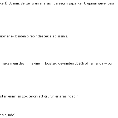
ği (kerf) 1,8 mm. Benzer ürünler arasında seçim yaparken Ulupınar güvencesi
ınar ekibinden birebir destek alabilirsiniz.
ğın maksimum devri, makinenin boştaki devrinden düşük olmamalıdır — bu
erilerinin en çok tercih ettiği ürünler arasındadır.
balajında)