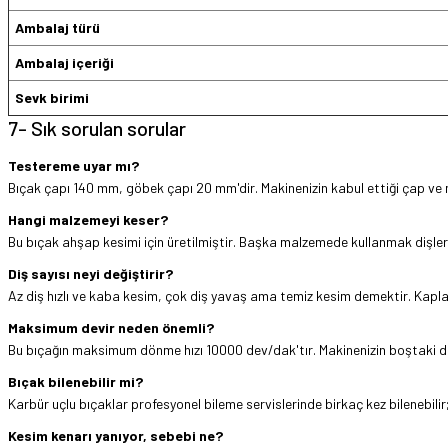
Ambalaj türü
Ambalaj içeriği
Sevk birimi
7- Sık sorulan sorular
Testereme uyar mı?
Bıçak çapı 140 mm, göbek çapı 20 mm'dir. Makinenizin kabul ettiği çap ve m
Hangi malzemeyi keser?
Bu bıçak ahşap kesimi için üretilmiştir. Başka malzemede kullanmak dişleri 
Diş sayısı neyi değiştirir?
Az diş hızlı ve kaba kesim, çok diş yavaş ama temiz kesim demektir. Kaplam
Maksimum devir neden önemli?
Bu bıçağın maksimum dönme hızı 10000 dev/dak'tır. Makinenizin boştaki dev
Bıçak bilenebilir mi?
Karbür uçlu bıçaklar profesyonel bileme servislerinde birkaç kez bilenebilir
Kesim kenarı yanıyor, sebebi ne?