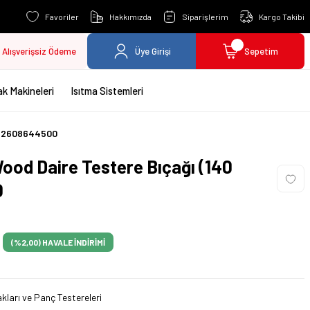
Favoriler
Hakkımızda
Siparişlerim
Kargo Takibi
Alışverişsiz Ödeme
Üye Girişi
Sepetim
k Makineleri
Isıtma Sistemleri
 - 2608644500
ood Daire Testere Bıçağı (140
0
(%2,00)
HAVALE İNDİRİMİ
kları ve Panç Testereleri