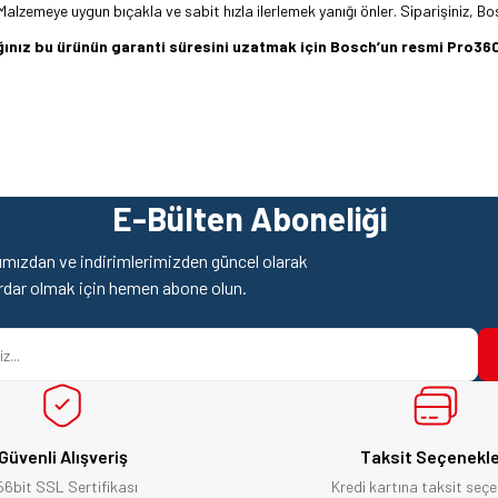
 Malzemeye uygun bıçakla ve sabit hızla ilerlemek yanığı önler. Siparişiniz, Bo
dığınız bu ürünün garanti süresini uzatmak için Bosch’un resmi Pro
z gördüğünüz noktaları öneri formunu kullanarak tarafımıza iletebilirsiniz.
Ürün hakkında henüz soru sorulmamış.
Bu ürüne ilk yorumu siz yapın!
E-Bülten Aboneliği
Yorum Yaz
Soru Sor
mızdan ve indirimlerimizden güncel olarak
rdar olmak için hemen abone olun.
Güvenli Alışveriş
Taksit Seçenekle
56bit SSL Sertifikası
Kredi kartına taksit seçe