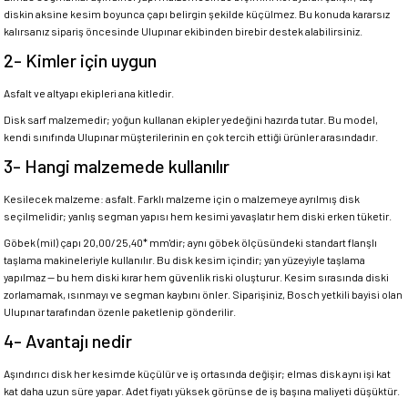
diskin aksine kesim boyunca çapı belirgin şekilde küçülmez. Bu konuda kararsız
kalırsanız sipariş öncesinde Ulupınar ekibinden birebir destek alabilirsiniz.
2- Kimler için uygun
Asfalt ve altyapı ekipleri ana kitledir.
Disk sarf malzemedir; yoğun kullanan ekipler yedeğini hazırda tutar. Bu model,
kendi sınıfında Ulupınar müşterilerinin en çok tercih ettiği ürünler arasındadır.
3- Hangi malzemede kullanılır
Kesilecek malzeme: asfalt. Farklı malzeme için o malzemeye ayrılmış disk
seçilmelidir; yanlış segman yapısı hem kesimi yavaşlatır hem diski erken tüketir.
Göbek (mil) çapı 20,00/25,40* mm'dir; aynı göbek ölçüsündeki standart flanşlı
taşlama makineleriyle kullanılır. Bu disk kesim içindir; yan yüzeyiyle taşlama
yapılmaz — bu hem diski kırar hem güvenlik riski oluşturur. Kesim sırasında diski
zorlamamak, ısınmayı ve segman kaybını önler. Siparişiniz, Bosch yetkili bayisi olan
Ulupınar tarafından özenle paketlenip gönderilir.
4- Avantajı nedir
Aşındırıcı disk her kesimde küçülür ve iş ortasında değişir; elmas disk aynı işi kat
kat daha uzun süre yapar. Adet fiyatı yüksek görünse de iş başına maliyeti düşüktür.