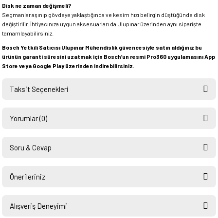
Disk ne zaman değişmeli?
Segmanlar aşınıp gövdeye yaklaştığında ve kesim hızı belirgin düştüğünde disk
değiştirilir. İhtiyacınıza uygun aksesuarları da Ulupınar üzerinden aynı siparişte
tamamlayabilirsiniz.
Bosch Yetkili Satıcısı Ulupınar Mühendislik güvencesiyle satın aldığınız bu
ürünün garanti süresini uzatmak için Bosch’un resmi Pro360 uygulamasını App
Store veya Google Play üzerinden indirebilirsiniz.
Taksit Seçenekleri
Yorumlar (0)
Soru & Cevap
Bu ürüne ilk yorumu siz yapın!
Önerileriniz
Ürün hakkında henüz soru sorulmamış.
Yorum Yaz
Bu ürünün fiyat bilgisi, resim, ürün açıklamalarında ve diğer konularda
yetersiz gördüğünüz noktaları öneri formunu kullanarak tarafımıza
Alışveriş Deneyimi
Soru Sor
iletebilirsiniz.