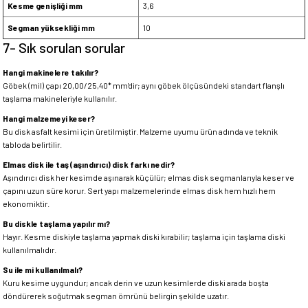
Kesme genişliği mm
3,6
Segman yüksekliği mm
10
7- Sık sorulan sorular
Hangi makinelere takılır?
Göbek (mil) çapı 20,00/25,40* mm'dir; aynı göbek ölçüsündeki standart flanşlı
taşlama makineleriyle kullanılır.
Hangi malzemeyi keser?
Bu disk asfalt kesimi için üretilmiştir. Malzeme uyumu ürün adında ve teknik
tabloda belirtilir.
Elmas disk ile taş (aşındırıcı) disk farkı nedir?
Aşındırıcı disk her kesimde aşınarak küçülür; elmas disk segmanlarıyla keser ve
çapını uzun süre korur. Sert yapı malzemelerinde elmas disk hem hızlı hem
ekonomiktir.
Bu diskle taşlama yapılır mı?
Hayır. Kesme diskiyle taşlama yapmak diski kırabilir; taşlama için taşlama diski
kullanılmalıdır.
Su ile mi kullanılmalı?
Kuru kesime uygundur; ancak derin ve uzun kesimlerde diski arada boşta
döndürerek soğutmak segman ömrünü belirgin şekilde uzatır.