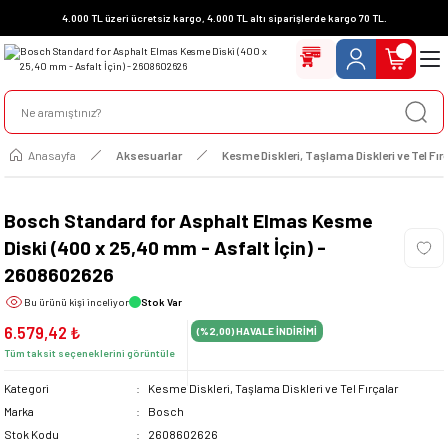
4.000 TL üzeri ücretsiz kargo, 4.000 TL altı siparişlerde kargo 70 TL.
Anasayfa
Aksesuarlar
Kesme Diskleri, Taşlama Diskleri ve Tel Fır
Bosch Standard for Asphalt Elmas Kesme
Diski (400 x 25,40 mm - Asfalt İçin) -
2608602626
Bu ürünü
kişi inceliyor
Stok Var
6.579,42 ₺
(%2,00)
HAVALE İNDİRİMİ
Tüm taksit seçeneklerini görüntüle
Kategori
Kesme Diskleri, Taşlama Diskleri ve Tel Fırçalar
Marka
Bosch
Stok Kodu
2608602626