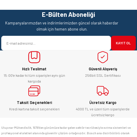
Görüş ve önerileriniz için teşekkür ederiz.
Hızlı ve sorunsuz bir alışveriş.
Teşekkürler.
E-Bülten Aboneliği
Ürün resmi kalitesiz, bozuk veya görüntülenemiyor.
Mehmet Kendi | 18/06/2026
Kampanyalarımızdan ve indirimlerimizden güncel olarak haberdar
Ürün açıklamasında eksik bilgiler bulunuyor.
olmak için hemen abone olun.
satışı ve alış veriş deneyimi gayet
Ürün bilgilerinde hatalar bulunuyor.
başarılı. hayırlı işler. teşekkürler.
KAYIT OL
Ürün fiyatı diğer sitelerden daha pahalı.
yücel çağatay uzun | 12/06/2026
Bu ürüne benzer farklı alternatifler olmalı.
Hızlı Teslimat
Güvenli Alışveriş
Kesinlikle orjinal ürün, güvenerek
alabilirsiniz.
15:00’e kadar ki tüm siparişler aynı gün
256bit SSL Sertifikası
kargoda
E... Ü... | 10/06/2026
Gönder
Bosch marka alet alacaksam kesinlikle
Taksit Seçenekleri
Ücretsiz Kargo
adresim Ulupınar.com.tr
Kredi kartına taksit seçenekleri
4000 TL ve üzeri tüm siparişlerde
ücretsiz kargo
F... C... | 14/05/2026
Ulupınar Mühendislik, 1978'den günümüze kadar gelen sektör tecrübesiyle ısıtma sistemleri ve
profesyonel el aletleri alanında güvenilir çözüm ortağınızdır. Bosch ana distribütörü olarak
memnun kaldım