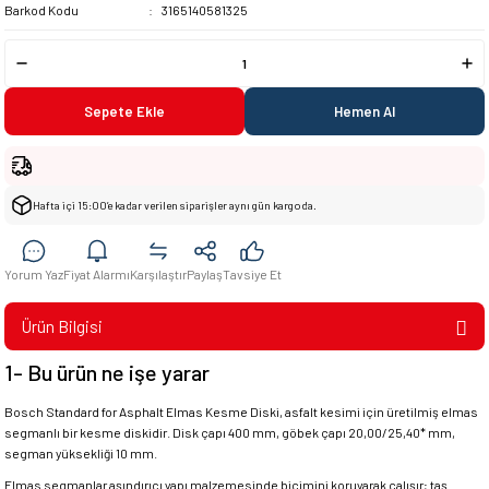
Barkod Kodu
3165140581325
Sepete Ekle
Hemen Al
Hafta içi 15:00’e kadar verilen siparişler aynı gün kargoda.
Yorum Yaz
Fiyat Alarmı
Karşılaştır
Paylaş
Tavsiye Et
Ürün Bilgisi
1- Bu ürün ne işe yarar
Bosch Standard for Asphalt Elmas Kesme Diski, asfalt kesimi için üretilmiş elmas
segmanlı bir kesme diskidir. Disk çapı 400 mm, göbek çapı 20,00/25,40* mm,
segman yüksekliği 10 mm.
Elmas segmanlar aşındırıcı yapı malzemesinde biçimini koruyarak çalışır; taş