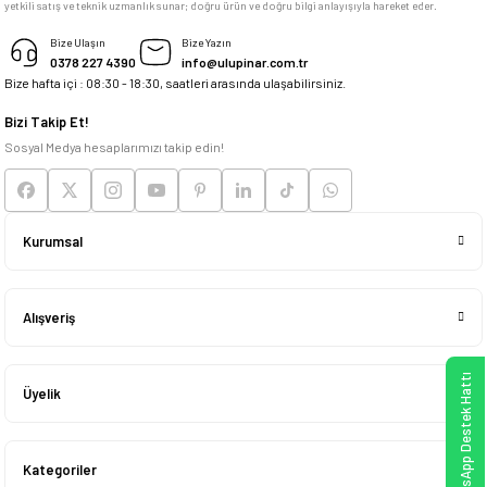
yetkili satış ve teknik uzmanlık sunar; doğru ürün ve doğru bilgi anlayışıyla hareket eder.
M... K... | 04/05/2026
Bize Ulaşın
Bize Yazın
0378 227 4390
info@ulupinar.com.tr
Bize hafta içi : 08:30 - 18:30, saatleri arasında ulaşabilirsiniz.
Deneyimini Paylaş
Bizi Takip Et!
Sosyal Medya hesaplarımızı takip edin!
Kurumsal
Alışveriş
WhatsApp Destek Hattı
Üyelik
Kategoriler