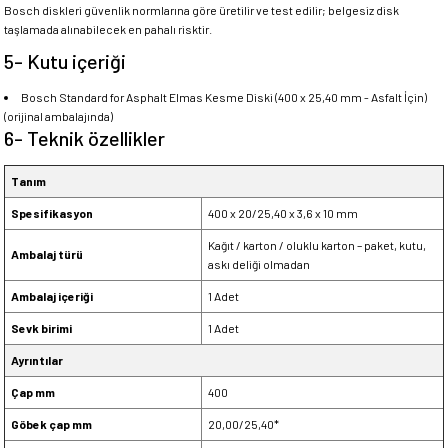
Bosch diskleri güvenlik normlarına göre üretilir ve test edilir; belgesiz disk
taşlamada alınabilecek en pahalı risktir.
5- Kutu içeriği
Bosch Standard for Asphalt Elmas Kesme Diski (400 x 25,40 mm - Asfalt İçin)
(orijinal ambalajında)
6- Teknik özellikler
Tanım
Spesifikasyon
400 x 20/25,40 x 3,6 x 10 mm
Kağıt / karton / oluklu karton – paket, kutu,
Ambalaj türü
askı deliği olmadan
Ambalaj içeriği
1 Adet
Sevk birimi
1 Adet
Ayrıntılar
Çap mm
400
Göbek çap mm
20,00/25,40*