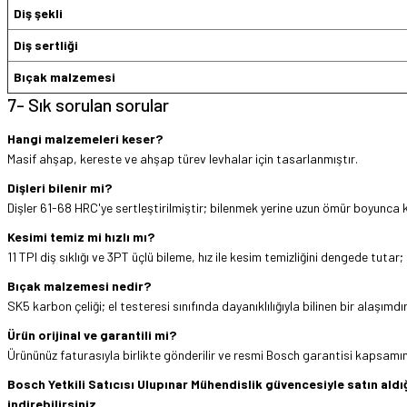
Diş şekli
Diş sertliği
Bıçak malzemesi
7- Sık sorulan sorular
Hangi malzemeleri keser?
Masif ahşap, kereste ve ahşap türev levhalar için tasarlanmıştır.
Dişleri bilenir mi?
Dişler 61-68 HRC'ye sertleştirilmiştir; bilenmek yerine uzun ömür boyunca k
Kesimi temiz mi hızlı mı?
11 TPI diş sıklığı ve 3PT üçlü bileme, hız ile kesim temizliğini dengede tut
Bıçak malzemesi nedir?
SK5 karbon çeliği; el testeresi sınıfında dayanıklılığıyla bilinen bir alaşımdır
Ürün orijinal ve garantili mi?
Ürününüz faturasıyla birlikte gönderilir ve resmi Bosch garantisi kapsamınd
Bosch Yetkili Satıcısı Ulupınar Mühendislik güvencesiyle satın al
indirebilirsiniz.