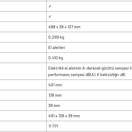
✓
✓
488 x 38 x 137 mm
0,299 kg
El aletleri
0,410 kg
Elektrikli el aletinin A-dereceli gürültü seviyesi
performansı seviyesi dB(A). K belirsizliği= dB.
491 mm
138 mm
38 mm
491 x 138 x 38 mm
11 TPI