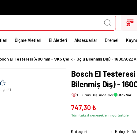
leri
Ölçme Aletleri
El Aletleri
Aksesuarlar
Dremel
Kayna
osch El Testeresi (400 mm - SK5 Çelik - Üçlü Bilenmiş Diş) - 1600A02ZA
Bosch El Testeresi
Bilenmiş Diş) - 16
siye Et
Bu ürünü
kişi inceliyor
Stok Var
747,30 ₺
Tüm taksit seçeneklerini görüntüle
Kategori
Bahçe El Ale