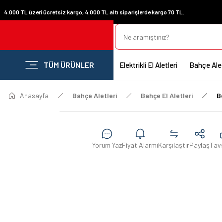
4.000 TL üzeri ücretsiz kargo, 4.000 TL altı siparişlerde kargo 70 TL.
TÜM ÜRÜNLER
Elektrikli El Aletleri
Bahçe Alet
Anasayfa
Bahçe Aletleri
Bahçe El Aletleri
B
Yorum Yaz
Fiyat Alarmı
Karşılaştır
Paylaş
Tav