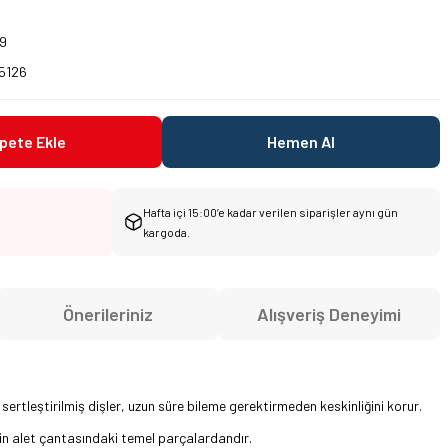
9
5126
pete Ekle
Hemen Al
Hafta içi 15:00’e kadar verilen siparişler aynı gün
kargoda.
Önerileriniz
Alışveriş Deneyimi
sertleştirilmiş dişler, uzun süre bileme gerektirmeden keskinliğini korur.
in alet çantasındaki temel parçalardandır.