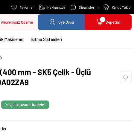
Favoriler
Hakkımızda
Siparişlerim
Kargo Takibi
Alışverişsiz Ödeme
Üye Girişi
Sepetim
k Makineleri
Isıtma Sistemleri
9
 (400 mm - SK5 Çelik - Üçlü
00A02ZA9
(%2,00)
HAVALE İNDİRİMİ
tleri