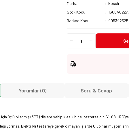
Marka
Bosch
Stok Kodu
1600A02ZA
Barkod Kodu
405342325
Se
Yorumlar (0)
Soru & Cevap
çin üçlü bilenmiş (3PT) dişlere sahip klasik bir el testeresidir. 61-68 HRC'ye 
ği yormaz. Elektrikli testereye gerek olmayan işlerde Ulupınar müşterilerin