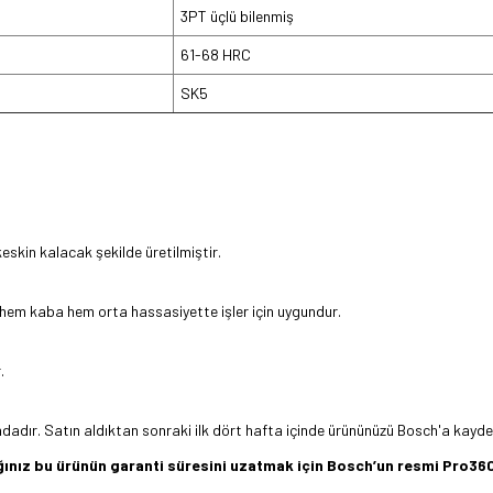
3PT üçlü bilenmiş
61-68 HRC
SK5
eskin kalacak şekilde üretilmiştir.
ar; hem kaba hem orta hassasiyette işler için uygundur.
.
adır. Satın aldıktan sonraki ilk dört hafta içinde ürününüzü Bosch'a kaydetti
dığınız bu ürünün garanti süresini uzatmak için Bosch’un resmi Pro