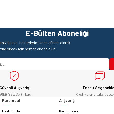
z gördüğünüz noktaları öneri formunu kullanarak tarafımıza iletebilirsiniz.
Ürün hakkında henüz soru sorulmamış.
Bu ürüne ilk yorumu siz yapın!
E-Bülten Aboneliği
Yorum Yaz
Soru Sor
mızdan ve indirimlerimizden güncel olarak
rdar olmak için hemen abone olun.
Güvenli Alışveriş
Taksit Seçenekle
56bit SSL Sertifikası
Kredi kartına taksit seçe
Gönder
Kurumsal
Alışveriş
Hakkımızda
Kargo Takibi