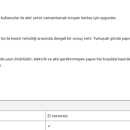
ullanıcılar ile alet setini tamamlamak isteyen herkes için uygundur.
ı, hız ile kesim temizliği arasında dengeli bir sonuç verir. Yumuşak gövde yapıs
kilde uzun ömürlüdür; elektrik ve akü gerektirmeyen yapısı her koşulda hazır
z.
El testeresi
✓