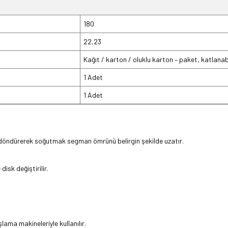
180
22,23
Kağıt / karton / oluklu karton – paket, katlanabil
1 Adet
1 Adet
 döndürerek soğutmak segman ömrünü belirgin şekilde uzatır.
isk değiştirilir.
ama makineleriyle kullanılır.