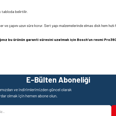
tabloda belirtilir.
ser ve çapını uzun süre korur. Sert yapı malzemelerinde elmas disk hem hızl
dığınız bu ürünün garanti süresini uzatmak için Bosch’un resmi Pro
z gördüğünüz noktaları öneri formunu kullanarak tarafımıza iletebilirsiniz.
Ürün hakkında henüz soru sorulmamış.
Bu ürüne ilk yorumu siz yapın!
E-Bülten Aboneliği
Yorum Yaz
Soru Sor
mızdan ve indirimlerimizden güncel olarak
rdar olmak için hemen abone olun.