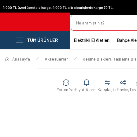
4.000 TL üzeri ücretsiz kargo, 4.000 TL altı siparişlerde kargo 70 TL.
TÜM ÜRÜNLER
Elektrikli El Aletleri
Bahçe Alet
Anasayfa
Aksesuarlar
Kesme Diskleri, Taşlama Disk
Yorum Yaz
Fiyat Alarmı
Karşılaştır
Paylaş
Tav