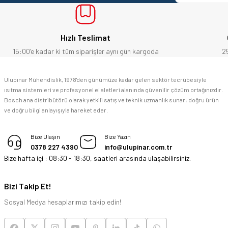
Bosch marka alet alacaksam kesinlikle adresim Ulupınar.com.tr
Hızlı Teslimat
F... C... | 14/05/2026
15:00’e kadar ki tüm siparişler aynı gün kargoda
2
memnun kaldım
Ulupınar Mühendislik, 1978'den günümüze kadar gelen sektör tecrübesiyle
ısıtma sistemleri ve profesyonel el aletleri alanında güvenilir çözüm ortağınızdır.
M... K... | 04/05/2026
Bosch ana distribütörü olarak yetkili satış ve teknik uzmanlık sunar; doğru ürün
ve doğru bilgi anlayışıyla hareket eder.
Deneyimini Paylaş
Bize Ulaşın
Bize Yazın
0378 227 4390
info@ulupinar.com.tr
Bize hafta içi : 08:30 - 18:30, saatleri arasında ulaşabilirsiniz.
Bizi Takip Et!
Sosyal Medya hesaplarımızı takip edin!