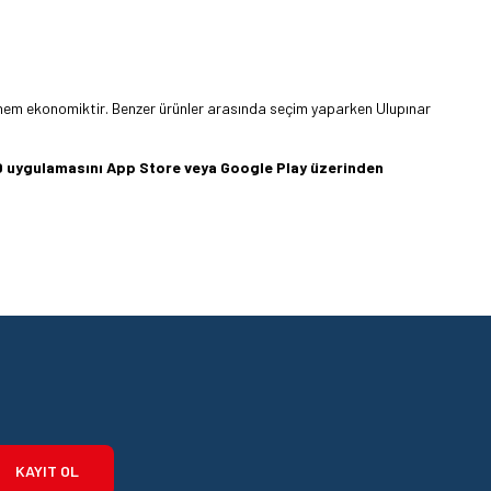
ı hem ekonomiktir. Benzer ürünler arasında seçim yaparken Ulupınar
360 uygulamasını App Store veya Google Play üzerinden
KAYIT OL