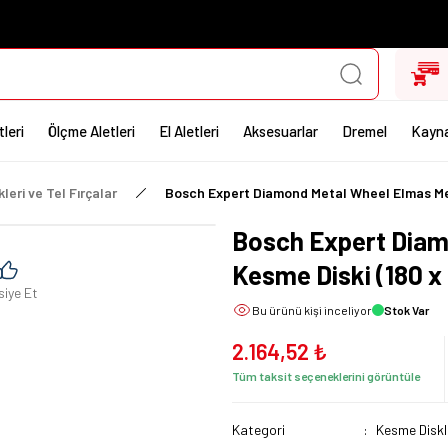
leri
Ölçme Aletleri
El Aletleri
Aksesuarlar
Dremel
Kayna
leri ve Tel Fırçalar
Bosch Expert Diamond Metal Wheel Elmas Me
Bosch Expert Diam
Kesme Diski (180 
siye Et
Bu ürünü
kişi inceliyor
Stok Var
2.164,52 ₺
Tüm taksit seçeneklerini görüntüle
Kategori
Kesme Diskle