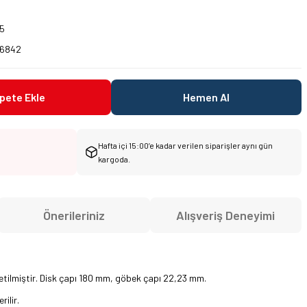
5
6842
pete Ekle
Hemen Al
Hafta içi 15:00’e kadar verilen siparişler aynı gün
kargoda.
Önerileriniz
Alışveriş Deneyimi
retilmiştir. Disk çapı 180 mm, göbek çapı 22,23 mm.
ilir.