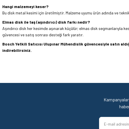
Hangi malzemeyi keser?
Bu disk metal kesimi için üretilmiştir. Malzeme uyumu ürün adında ve teknik 
Elmas disk ile taş (aşındırıcı) disk farkı nedir?
Aşındırıcı disk her kesimde aşınarak küçülür; elmas disk segmanlarıyla ke
güvencesi ve satış sonrası desteği fark yaratır.
Bosch Yetkili Satıcısı Ulupınar Mühendislik güvencesiyle satın al
indirebilirsiniz.
Hızlı ve sorunsuz bir alışveriş. Teşekkürler.
Bu ürünün fiyat bilgisi, resim, ürün açıklamalarında ve diğer konularda yetersi
Görüş ve önerileriniz için teşekkür ederiz.
Mehmet Kendi | 18/06/2026
Ürün resmi kalitesiz, bozuk veya görüntülenemiyor.
satışı ve alış veriş deneyimi gayet başarılı. hayırlı işler. teşekkürler.
Ürün açıklamasında eksik bilgiler bulunuyor.
Kampanyaları
yücel çağatay uzun | 12/06/2026
Ürün bilgilerinde hatalar bulunuyor.
habe
Ürün fiyatı diğer sitelerden daha pahalı.
Kesinlikle orjinal ürün, güvenerek alabilirsiniz.
Bu ürüne benzer farklı alternatifler olmalı.
E... Ü... | 10/06/2026