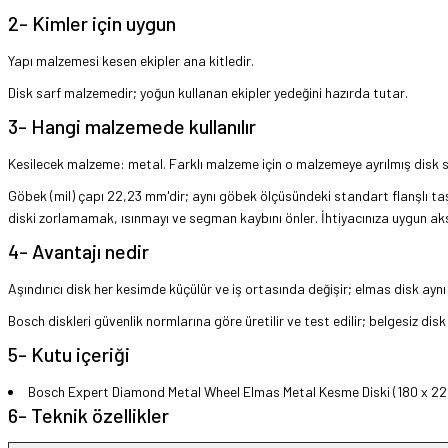
2- Kimler için uygun
Yapı malzemesi kesen ekipler ana kitledir.
Disk sarf malzemedir; yoğun kullanan ekipler yedeğini hazırda tutar.
3- Hangi malzemede kullanılır
Kesilecek malzeme: metal. Farklı malzeme için o malzemeye ayrılmış disk se
Göbek (mil) çapı 22,23 mm'dir; aynı göbek ölçüsündeki standart flanşlı taşl
diski zorlamamak, ısınmayı ve segman kaybını önler. İhtiyacınıza uygun aks
4- Avantajı nedir
Aşındırıcı disk her kesimde küçülür ve iş ortasında değişir; elmas disk ayn
Bosch diskleri güvenlik normlarına göre üretilir ve test edilir; belgesiz dis
5- Kutu içeriği
Bosch Expert Diamond Metal Wheel Elmas Metal Kesme Diski (180 x 22,
6- Teknik özellikler