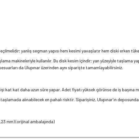
çilmelidir; yanlış segman yapısı hem kesimi yavaşlatır hem diski erken tüke
ama makineleriyle kullanılır. Bu disk kesim içindir; yan yüzeyiyle taşlama ya
esuarları da Ulupınar üzerinden aynı siparişte tamamlayabilirsiniz.
ı işi kat kat daha uzun süre yapar. Adet fiyatı yüksek görünse de iş başına m
k taşlamada alınabilecek en pahalı risktir. Siparişiniz, Ulupınar'ın deposunda
23 mm) (orijinal ambalajında)