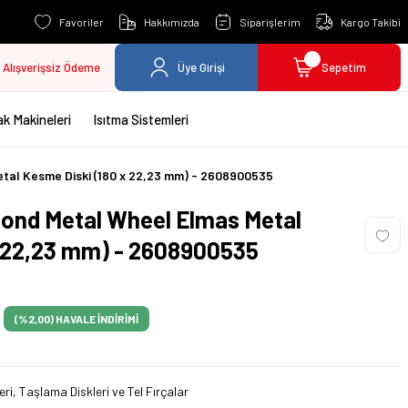
Favoriler
Hakkımızda
Siparişlerim
Kargo Takibi
Alışverişsiz Ödeme
Üye Girişi
Sepetim
k Makineleri
Isıtma Sistemleri
tal Kesme Diski (180 x 22,23 mm) - 2608900535
ond Metal Wheel Elmas Metal
x 22,23 mm) - 2608900535
(%2,00)
HAVALE İNDİRİMİ
ri, Taşlama Diskleri ve Tel Fırçalar