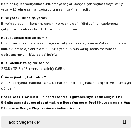
Körelen uç kesmek yerine sürtünmeye başlar. Uca yapışan reçine de aynı etkiyi
yapar — körelme sanılan çoğu durum aslında kirlenmedir.
Bilye yataklı uç ne işe yarar?
Bilye iş parçasının kenarına dayanır ve kesme derinliğini belirler; şablonsuz
çalışmayı mümkün kılar. Sette üç uçta bulunuyor.
Kutusu ahşap mı plastik mi?
Bosch verisi bu noktada kendi içinde çelişiyor: ürün açıklaması "ahşap muhafaza
kutusu", ambalaj alanı "plastik kutu" diyor. Kutunun varlığı kesin, malzemesi
doğrulanamıyor — bize sorabilirsiniz.
Kutu ölçüleri ve ağırlık nedir?
223,5 x 133,6 x 48,4 mm, set ağırlığı 0,65 kg.
Ürün orijinal mi, faturalı mı?
Set, Bosch yetkili satıcısı olan Ulupınar tarafından orijinal ambalajında ve faturasıyla
gönderilir.
Bosch Yetkili Satıcısı Ulupınar Mühendislik güvencesiyle satın aldığınız bu
ürünün garanti süresini uzatmak için Bosch’un resmi Pro360 uygulamasını App
Store veya Google Play üzerinden indirebilirsiniz.
Taksit Seçenekleri