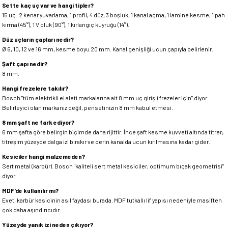
Sette kaç uç var ve hangi tipler?
15 uç: 2 kenar yuvarlama, 1 profil, 4 düz, 3 boşluk, 1 kanal açma, 1 lamine kesme, 1 pah
kırma (45°), 1 V oluk (90°), 1 kırlangıç kuyruğu (14°).
Düz uçların çapları nedir?
Ø 6, 10, 12 ve 16 mm, kesme boyu 20 mm. Kanal genişliği ucun çapıyla belirlenir.
Şaft çapı nedir?
8 mm.
Hangi frezelere takılır?
Bosch "tüm elektrikli el aleti markalarına ait 8 mm uç girişli frezeler için" diyor.
Belirleyici olan markanız değil, pensetinizin 8 mm kabul etmesi.
8 mm şaft ne fark ediyor?
6 mm şafta göre belirgin biçimde daha rijittir. İnce şaft kesme kuvveti altında titrer;
titreşim yüzeyde dalga izi bırakır ve derin kanalda ucun kırılmasına kadar gider.
Kesiciler hangi malzemeden?
Sert metal (karbür). Bosch "kaliteli sert metal kesiciler, optimum bıçak geometrisi"
diyor.
MDF'de kullanılır mı?
Evet, karbür kesicinin asıl faydası burada. MDF tutkallı lif yapısı nedeniyle masiften
çok daha aşındırıcıdır.
Yüzeyde yanık izi neden çıkıyor?