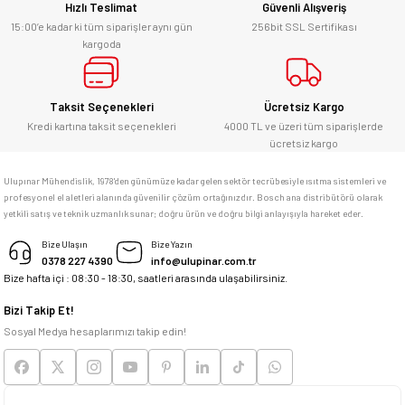
Hızlı Teslimat
Güvenli Alışveriş
Kesinlikle orjinal ürün, güvenerek
alabilirsiniz.
15:00’e kadar ki tüm siparişler aynı gün
256bit SSL Sertifikası
kargoda
E... Ü... | 10/06/2026
Gönder
Bosch marka alet alacaksam kesinlikle
Taksit Seçenekleri
Ücretsiz Kargo
adresim Ulupınar.com.tr
Kredi kartına taksit seçenekleri
4000 TL ve üzeri tüm siparişlerde
ücretsiz kargo
F... C... | 14/05/2026
Ulupınar Mühendislik, 1978'den günümüze kadar gelen sektör tecrübesiyle ısıtma sistemleri ve
profesyonel el aletleri alanında güvenilir çözüm ortağınızdır. Bosch ana distribütörü olarak
memnun kaldım
yetkili satış ve teknik uzmanlık sunar; doğru ürün ve doğru bilgi anlayışıyla hareket eder.
M... K... | 04/05/2026
Bize Ulaşın
Bize Yazın
0378 227 4390
info@ulupinar.com.tr
Bize hafta içi : 08:30 - 18:30, saatleri arasında ulaşabilirsiniz.
Deneyimini Paylaş
Bizi Takip Et!
Sosyal Medya hesaplarımızı takip edin!