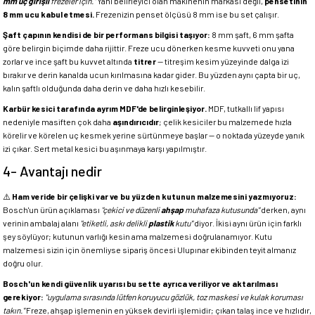
mm uç girişli
frezeler için."
Yani belirleyici olan makinenin markası değil,
pensetinin
8 mm ucu kabul etmesi.
Frezenizin penset ölçüsü 8 mm ise bu set çalışır.
Şaft çapının kendisi de bir performans bilgisi taşıyor:
8 mm şaft, 6 mm şafta
göre belirgin biçimde daha rijittir. Freze ucu dönerken kesme kuvveti onu yana
zorlar ve ince şaft bu kuvvet altında
titrer
— titreşim kesim yüzeyinde dalga izi
bırakır ve derin kanalda ucun kırılmasına kadar gider. Bu yüzden aynı çapta bir uç,
kalın şaftlı olduğunda daha derin ve daha hızlı kesebilir.
Karbür kesici tarafında ayrım MDF'de belirginleşiyor.
MDF, tutkallı lif yapısı
nedeniyle masiften çok daha
aşındırıcıdır
; çelik kesiciler bu malzemede hızla
körelir ve körelen uç kesmek yerine sürtünmeye başlar — o noktada yüzeyde yanık
izi çıkar. Sert metal kesici bu aşınmaya karşı yapılmıştır.
4- Avantajı nedir
⚠️
Ham veride bir çelişki var ve bu yüzden kutunun malzemesini yazmıyoruz:
Bosch'un ürün açıklaması
"çekici ve düzenli
ahşap
muhafaza kutusunda"
derken, aynı
verinin ambalaj alanı
"etiketli, askı delikli
plastik
kutu"
diyor. İkisi aynı ürün için farklı
şey söylüyor; kutunun varlığı kesin ama malzemesi doğrulanamıyor. Kutu
malzemesi sizin için önemliyse sipariş öncesi Ulupınar ekibinden teyit almanız
doğru olur.
Bosch'un kendi güvenlik uyarısı bu sette ayrıca veriliyor ve aktarılması
gerekiyor:
"uygulama sırasında lütfen koruyucu gözlük, toz maskesi ve kulak koruması
takın."
Freze, ahşap işlemenin en yüksek devirli işlemidir; çıkan talaş ince ve hızlıdır,