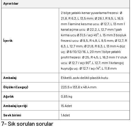
Ayrıntılar
2 bilye yataklı kenar yuvarlama frezesi: Ø
21,8, R 6,3, L 13,5 mm; Ø 28,1, R 9,5, L 16,5
mm 1 lamine kesme ucu: Ø 12,7, L 13 mm 1
kanal açma ucu: Ø 22,2, L 12,7 mm 1 pah
kırma ucu Ø 31,5 / açı 45°, L 15 mm 3 boşluk
İçerik
frezesi ucu: Ø 9,5, R 4,8, L 9,5 mm; Ø 12,7, R
6,3, L 12,7 mm; Ø 21,8, R 6,3, L 13 mm 4 düz
uç: Ø 6/10/12/16, L 20 mm 1 bilye yataklı
profil frezesi: Ø 25, R 4,5, L 16,3 mm 1 V oluk
ucu: Ø 12,7 / açı 90°, L 12,7, mm 1 kırlangıç
kuyruğu uç: Ø 12,7 / açı 14°, L 11,8 mm
Ambalaj
Etiketli, askı delikli plastik kutu
Ölçüleri (uxgxy)
223,5 x 133,6 x 48,4 mm
Ağırlık
0,65 kg
Ambalaj içeriği
15 Adet
Sevk birimi
1 Adet
7- Sık sorulan sorular