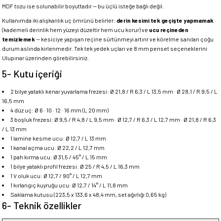
MDF tozu ise solunabilir boyuttadır — bu üçlü isteğe bağlı değil.
Kullanımda iki alışkanlık uç ömrünü belirler:
derin kesimi tek geçişte yapmamak
(kademeli derinlik hem yüzeyi düzeltir hem ucu korur) ve
ucu reçineden
temizlemek
— kesiciye yapışan reçine sürtünmeyi artırır ve körelme sanılan çoğu
durum aslında kirlenmedir. Tek tek yedek uçları ve 8 mm penset seçeneklerini
Ulupınar üzerinden görebilirsiniz.
5- Kutu içeriği
2 bilye yataklı kenar yuvarlama frezesi: Ø 21,8 / R 6,3 / L 13,5 mm · Ø 28,1 / R 9,5 / L
16,5 mm
4 düz uç: Ø 6 · 10 · 12 · 16 mm (L 20 mm)
3 boşluk frezesi: Ø 9,5 / R 4,8 / L 9,5 mm · Ø 12,7 / R 6,3 / L 12,7 mm · Ø 21,8 / R 6,3
/ L 13 mm
1 lamine kesme ucu: Ø 12,7 / L 13 mm
1 kanal açma ucu: Ø 22,2 / L 12,7 mm
1 pah kırma ucu: Ø 31,5 / 45° / L 15 mm
1 bilye yataklı profil frezesi: Ø 25 / R 4,5 / L 16,3 mm
1 V oluk ucu: Ø 12,7 / 90° / L 12,7 mm
1 kırlangıç kuyruğu ucu: Ø 12,7 / 14° / L 11,8 mm
Saklama kutusu (223,5 x 133,6 x 48,4 mm, set ağırlığı 0,65 kg)
6- Teknik özellikler