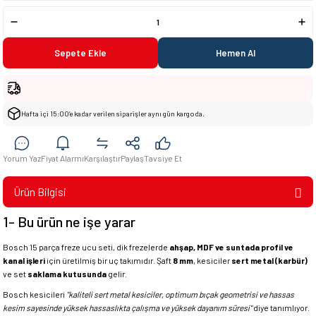
Sepete Ekle
Hemen Al
Hafta içi 15:00’e kadar verilen siparişler aynı gün kargoda.
Yorum Yaz
Fiyat Alarmı
Karşılaştır
Paylaş
Tavsiye Et
Ürün Bilgisi
1- Bu ürün ne işe yarar
Bosch 15 parça freze ucu seti, dik frezelerde
ahşap, MDF ve suntada profil ve
kanal işleri
için üretilmiş bir uç takımıdır. Şaft
8 mm
, kesiciler
sert metal (karbür)
ve set
saklama kutusunda
gelir.
Bosch kesicileri
"kaliteli sert metal kesiciler, optimum bıçak geometrisi ve hassas
kesim sayesinde yüksek hassaslıkta çalışma ve yüksek dayanım süresi"
diye tanımlıyor.