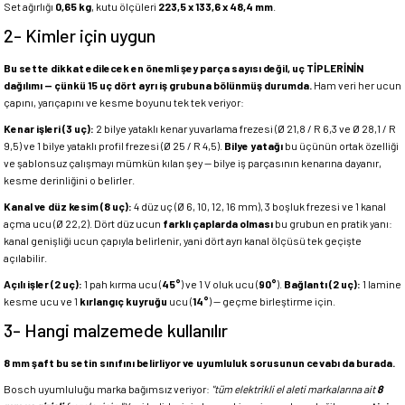
Set ağırlığı
0,65 kg
, kutu ölçüleri
223,5 x 133,6 x 48,4 mm
.
2- Kimler için uygun
Bu sette dikkat edilecek en önemli şey parça sayısı değil, uç TİPLERİNİN
dağılımı — çünkü 15 uç dört ayrı iş grubuna bölünmüş durumda.
Ham veri her ucun
çapını, yarıçapını ve kesme boyunu tek tek veriyor:
Kenar işleri (3 uç):
2 bilye yataklı kenar yuvarlama frezesi (Ø 21,8 / R 6,3 ve Ø 28,1 / R
9,5) ve 1 bilye yataklı profil frezesi (Ø 25 / R 4,5).
Bilye yatağı
bu üçünün ortak özelliği
ve şablonsuz çalışmayı mümkün kılan şey — bilye iş parçasının kenarına dayanır,
kesme derinliğini o belirler.
Kanal ve düz kesim (8 uç):
4 düz uç (Ø 6, 10, 12, 16 mm), 3 boşluk frezesi ve 1 kanal
açma ucu (Ø 22,2). Dört düz ucun
farklı çaplarda olması
bu grubun en pratik yanı:
kanal genişliği ucun çapıyla belirlenir, yani dört ayrı kanal ölçüsü tek geçişte
açılabilir.
Açılı işler (2 uç):
1 pah kırma ucu (
45°
) ve 1 V oluk ucu (
90°
).
Bağlantı (2 uç):
1 lamine
kesme ucu ve 1
kırlangıç kuyruğu
ucu (
14°
) — geçme birleştirme için.
3- Hangi malzemede kullanılır
8 mm şaft bu setin sınıfını belirliyor ve uyumluluk sorusunun cevabı da burada.
Bosch uyumluluğu marka bağımsız veriyor:
"tüm elektrikli el aleti markalarına ait
8