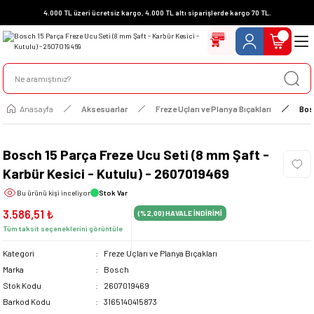
4.000 TL üzeri ücretsiz kargo, 4.000 TL altı siparişlerde kargo 70 TL.
Anasayfa
Aksesuarlar
Freze Uçları ve Planya Bıçakları
Bos
Bosch 15 Parça Freze Ucu Seti (8 mm Şaft -
Karbür Kesici - Kutulu) - 2607019469
Bu ürünü
kişi inceliyor
Stok Var
3.586,51 ₺
(%2,00)
HAVALE İNDİRİMİ
Tüm taksit seçeneklerini görüntüle
Kategori
Freze Uçları ve Planya Bıçakları
Marka
Bosch
Stok Kodu
2607019469
Barkod Kodu
3165140415873