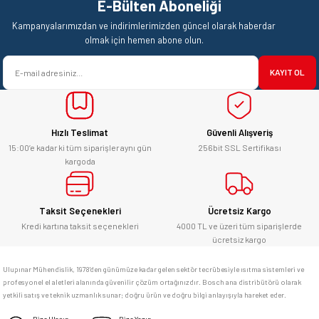
E-Bülten Aboneliği
Ürün resmi kalitesiz, bozuk veya görüntülenemiyor.
Mehmet Kendi | 18/06/2026
Kampanyalarımızdan ve indirimlerimizden güncel olarak haberdar
Ürün açıklamasında eksik bilgiler bulunuyor.
olmak için hemen abone olun.
satışı ve alış veriş deneyimi gayet
Ürün bilgilerinde hatalar bulunuyor.
başarılı. hayırlı işler. teşekkürler.
KAYIT OL
Ürün fiyatı diğer sitelerden daha pahalı.
yücel çağatay uzun | 12/06/2026
Bu ürüne benzer farklı alternatifler olmalı.
Hızlı Teslimat
Güvenli Alışveriş
Kesinlikle orjinal ürün, güvenerek
alabilirsiniz.
15:00’e kadar ki tüm siparişler aynı gün
256bit SSL Sertifikası
kargoda
E... Ü... | 10/06/2026
Gönder
Bosch marka alet alacaksam kesinlikle
Taksit Seçenekleri
Ücretsiz Kargo
adresim Ulupınar.com.tr
Kredi kartına taksit seçenekleri
4000 TL ve üzeri tüm siparişlerde
ücretsiz kargo
F... C... | 14/05/2026
Ulupınar Mühendislik, 1978'den günümüze kadar gelen sektör tecrübesiyle ısıtma sistemleri ve
profesyonel el aletleri alanında güvenilir çözüm ortağınızdır. Bosch ana distribütörü olarak
memnun kaldım
yetkili satış ve teknik uzmanlık sunar; doğru ürün ve doğru bilgi anlayışıyla hareket eder.
M... K... | 04/05/2026
Bize Ulaşın
Bize Yazın