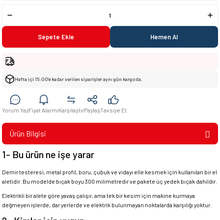
Sepete Ekle
Hemen Al
Hafta içi 15:00’e kadar verilen siparişler aynı gün kargoda.
Yorum Yaz
Fiyat Alarmı
Karşılaştır
Paylaş
Tavsiye Et
Ürün Bilgisi
1- Bu ürün ne işe yarar
Demir testeresi, metal profil, boru, çubuk ve vidayı elle kesmek için kullanılan bir el
aletidir. Bu modelde bıçak boyu 300 milimetredir ve pakete üç yedek bıçak dahildir.
Elektrikli bir alete göre yavaş çalışır, ama tek bir kesim için makine kurmaya
değmeyen işlerde, dar yerlerde ve elektrik bulunmayan noktalarda karşılığı yoktur.