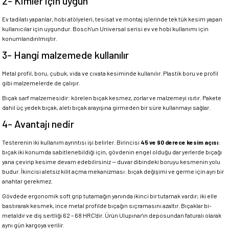
2- Kimler için uygun
Ev tadilatı yapanlar, hobi atölyeleri, tesisat ve montaj işlerinde tek tük kesim yapan
kullanıcılar için uygundur. Bosch'un Universal serisi ev ve hobi kullanımı için
konumlandırılmıştır.
3- Hangi malzemede kullanılır
Metal profil, boru, çubuk, vida ve cıvata kesiminde kullanılır. Plastik boru ve profil
gibi malzemelerde de çalışır.
Bıçak sarf malzemesidir: körelen bıçak kesmez, zorlar ve malzemeyi ısıtır. Pakete
dahil üç yedek bıçak, aleti bıçak arayışına girmeden bir süre kullanmayı sağlar.
4- Avantajı nedir
Testerenin iki kullanım ayrıntısı işi belirler. Birincisi
45 ve 90 derece kesim açısı
:
bıçak iki konumda sabitlenebildiği için, gövdenin engel olduğu dar yerlerde bıçağı
yana çevirip kesime devam edebilirsiniz — duvar dibindeki boruyu kesmenin yolu
budur. İkincisi aletsiz kilit açma mekanizması: bıçak değişimi ve germe için ayrı bir
anahtar gerekmez.
Gövdede ergonomik soft grip tutamağın yanında ikinci bir tutamak vardır; iki elle
bastırarak kesmek, ince metal profilde bıçağın sıçramasını azaltır. Bıçaklar bi-
metaldir ve diş sertliği 62 – 68 HRC'dir. Ürün Ulupınar'ın deposundan faturalı olarak
aynı gün kargoya verilir.