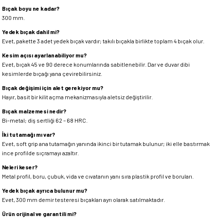
Bıçak boyu ne kadar?
300 mm.
Yedek bıçak dahil mi?
Evet, pakette 3 adet yedek bıçak vardır; takılı bıçakla birlikte toplam 4 bıçak olur.
Kesim açısı ayarlanabiliyor mu?
Evet, bıçak 45 ve 90 derece konumlarında sabitlenebilir. Dar ve duvar dibi
kesimlerde bıçağı yana çevirebilirsiniz.
Bıçak değişimi için alet gerekiyor mu?
Hayır, basit bir kilit açma mekanizmasıyla aletsiz değiştirilir.
Bıçak malzemesi nedir?
Bi-metal; diş sertliği 62 – 68 HRC.
İki tutamağı mı var?
Evet, soft grip ana tutamağın yanında ikinci bir tutamak bulunur; iki elle bastırmak
ince profilde sıçramayı azaltır.
Neleri keser?
Metal profil, boru, çubuk, vida ve cıvatanın yanı sıra plastik profil ve boruları.
Yedek bıçak ayrıca bulunur mu?
Evet, 300 mm demir testeresi bıçakları ayrı olarak satılmaktadır.
Ürün orijinal ve garantili mi?