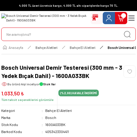
4.000 TL üzeri ücretsiz kargo, 4.000 TL altı siparişlerde kargo 70 TL.
Anasayfa
Bahçe Aletleri
Bahçe El Aletleri
Bosch Universal D
Bosch Universal Demir Testeresi (300 mm - 3
Yedek Bıçak Dahil) - 1600A033BK
Bu ürünü
kişi inceliyor
Stok Var
1.033,50 ₺
(%2,00)
HAVALE İNDİRİMİ
Tüm taksit seçeneklerini görüntüle
Kategori
Bahçe El Aletleri
Marka
Bosch
Stok Kodu
1600A033BK
Barkod Kodu
4053423304411