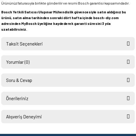
Ürününüz faturasıyla birlikte gönderilir ve resmi Bosch garantisi kapsamındadır.
Bosch Yetkili Satıcısı Ulupınar Mühendislik güvencesiyle satın aldığınız bu
ürünü, satın alma tarihinden sonraki dört hafta içinde bosch-diy.com
adresinden MyBosch üyeliğine kaydederek garanti süresini 3 yıla
uzatabilirsiniz.
Taksit Seçenekleri
Yorumlar (0)
Soru & Cevap
Bu ürüne ilk yorumu siz yapın!
Önerileriniz
Ürün hakkında henüz soru sorulmamış.
Yorum Yaz
Bu ürünün fiyat bilgisi, resim, ürün açıklamalarında ve diğer konularda
yetersiz gördüğünüz noktaları öneri formunu kullanarak tarafımıza
Alışveriş Deneyimi
Soru Sor
iletebilirsiniz.
Görüş ve önerileriniz için teşekkür ederiz.
Hızlı ve sorunsuz bir alışveriş.
Teşekkürler.