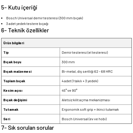
5- Kutu içeriği
Bosch Universal demir testeresi (300 mm bıçak)
3 adet yedek testere bıçağı
6- Teknik özellikler
Ürün bilgileri
Tip
Demir testeresi (el testeresi)
Bıçak boyu
300 mm
Bıçak malzemesi
Bi-metal, diş sertliği 62 – 68 HRC
Toplam bıçak
4 adet (1 takılı + 3 yedek)
Kesim açısı
45° ve 90°
Bıçak değişimi
Aletsiz kilit açma mekanizması
Tutamak
Ergonomik soft grip + ikinci tutamak
Seri
Bosch Universal (ev ve hobi)
7- Sık sorulan sorular