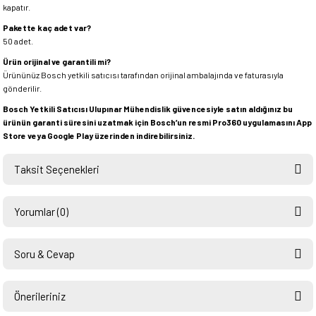
kapatır.
Pakette kaç adet var?
50 adet.
Ürün orijinal ve garantili mi?
Ürününüz Bosch yetkili satıcısı tarafından orijinal ambalajında ve faturasıyla
gönderilir.
Bosch Yetkili Satıcısı Ulupınar Mühendislik güvencesiyle satın aldığınız bu
ürünün garanti süresini uzatmak için Bosch’un resmi Pro360 uygulamasını App
Store veya Google Play üzerinden indirebilirsiniz.
Taksit Seçenekleri
Yorumlar (0)
Soru & Cevap
Bu ürüne ilk yorumu siz yapın!
Önerileriniz
Ürün hakkında henüz soru sorulmamış.
Yorum Yaz