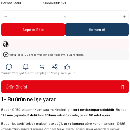
Barkod Kodu
3165140993821
Sepete Ekle
Hemen Al
Hafta içi 15:00’e kadar verilen siparişler aynı gün kargoda.
Yorum Yaz
Fiyat Alarmı
Karşılaştır
Paylaş
Tavsiye Et
Ürün Bilgisi
1- Bu ürün ne işe yarar
Bosch C450, eksantrik zımpara makineleri için
cırt cırtlı zımpara diskidir
. Bu kod
125 mm
çapında,
8 delikli
ve
60 kum
kalınlığındadır; paket
50 adet
içerir.
Bosch bu seriyi tek bir malzemeye değil,
genel amaca
göre konumlandırır:
"C450
Standard for General Purpose Zımpara Diski; metal, ahşap, boya ve alçıda güvenilir