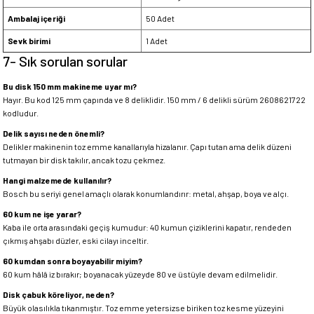
Ambalaj içeriği
50 Adet
Sevk birimi
1 Adet
7- Sık sorulan sorular
Bu disk 150 mm makineme uyar mı?
Hayır. Bu kod 125 mm çapında ve 8 deliklidir. 150 mm / 6 delikli sürüm 2608621722
kodludur.
Delik sayısı neden önemli?
Delikler makinenin toz emme kanallarıyla hizalanır. Çapı tutan ama delik düzeni
tutmayan bir disk takılır, ancak tozu çekmez.
Hangi malzemede kullanılır?
Bosch bu seriyi genel amaçlı olarak konumlandırır: metal, ahşap, boya ve alçı.
60 kum ne işe yarar?
Kaba ile orta arasındaki geçiş kumudur: 40 kumun çiziklerini kapatır, rendeden
çıkmış ahşabı düzler, eski cilayı inceltir.
60 kumdan sonra boyayabilir miyim?
60 kum hâlâ iz bırakır; boyanacak yüzeyde 80 ve üstüyle devam edilmelidir.
Disk çabuk köreliyor, neden?
Büyük olasılıkla tıkanmıştır. Toz emme yetersizse biriken toz kesme yüzeyini