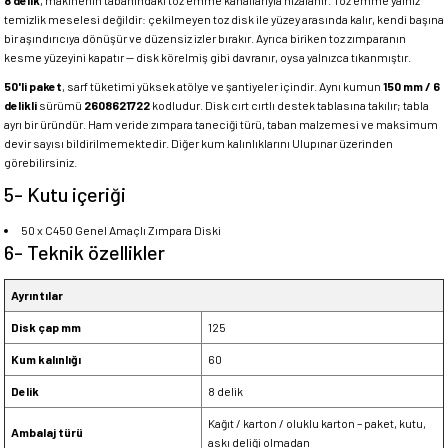
8 delik
, makinenin tabanındaki toz emme kanallarıyla hizalanır. Toz emme yalnız
temizlik meselesi değildir: çekilmeyen toz disk ile yüzey arasında kalır, kendi başına
bir aşındırıcıya dönüşür ve düzensiz izler bırakır. Ayrıca biriken toz zımparanın
kesme yüzeyini kapatır — disk körelmiş gibi davranır, oysa yalnızca tıkanmıştır.
50'li paket
, sarf tüketimi yüksek atölye ve şantiyeler içindir. Aynı kumun
150 mm / 6
delikli
sürümü
2608621722
kodludur. Disk cırt cırtlı destek tablasına takılır; tabla
ayrı bir üründür. Ham veride zımpara taneciği türü, taban malzemesi ve maksimum
devir sayısı bildirilmemektedir. Diğer kum kalınlıklarını Ulupınar üzerinden
görebilirsiniz.
5- Kutu içeriği
50 x C450 Genel Amaçlı Zımpara Diski
6- Teknik özellikler
Ayrıntılar
Disk çap mm
125
Kum kalınlığı
60
Delik
8 delik
Kağıt / karton / oluklu karton – paket, kutu,
Ambalaj türü
askı deliği olmadan