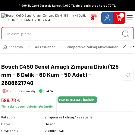
4.000 TL üzeri ücretsiz kargo, 4.000 TL altı siparişlerde kargo 70 TL.
Anasayfa
Aksesuarlar
Zımpara ve Polisaj Aksesuarları
Bo
Bosch C450 Genel Amaçlı Zımpara Diski (125
mm - 8 Delik - 60 Kum - 50 Adet) -
2608621740
Bu ürünü
kişi inceliyor
Stok Var
596,78 ₺
(%2,00)
HAVALE İNDİRİMİ
Tüm taksit seçeneklerini görüntüle
Kategori
Zımpara ve Polisaj Aksesuarları
Marka
Bosch
Stok Kodu
2608621740