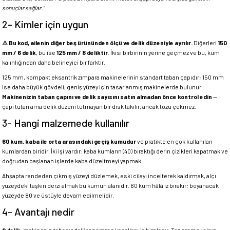
sonuçlar sağlar."
2- Kimler için uygun
⚠️ Bu kod, ailenin diğer beş ürününden ölçü ve delik düzeniyle ayrılır.
Diğerleri
150
mm / 6 delik
, bu ise
125 mm / 8 deliktir
. İkisi birbirinin yerine geçmez ve bu, kum
kalınlığından daha belirleyici bir farktır.
125 mm, kompakt eksantrik zımpara makinelerinin standart taban çapıdır; 150 mm
ise daha büyük gövdeli, geniş yüzey için tasarlanmış makinelerde bulunur.
Makinenizin taban çapını ve delik sayısını satın almadan önce kontrol edin
—
çapı tutan ama delik düzeni tutmayan bir disk takılır, ancak tozu çekmez.
3- Hangi malzemede kullanılır
60 kum, kaba ile orta arasındaki geçiş kumudur
ve pratikte en çok kullanılan
kumlardan biridir. İki işi vardır: kaba kumların (40) bıraktığı derin çizikleri kapatmak ve
doğrudan başlanan işlerde kaba düzeltmeyi yapmak.
Ahşapta rendeden çıkmış yüzeyi düzlemek, eski cilayı incelterek kaldırmak, alçı
yüzeydeki taşkın derzi almak bu kumun alanıdır. 60 kum hâlâ iz bırakır; boyanacak
yüzeyde 80 ve üstüyle devam edilmelidir.
4- Avantajı nedir