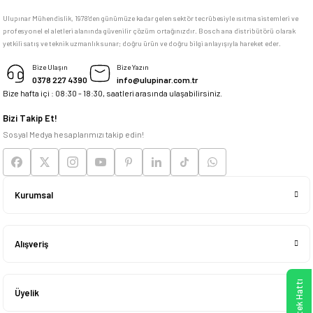
Ulupınar Mühendislik, 1978'den günümüze kadar gelen sektör tecrübesiyle ısıtma sistemleri ve
profesyonel el aletleri alanında güvenilir çözüm ortağınızdır. Bosch ana distribütörü olarak
memnun kaldım
yetkili satış ve teknik uzmanlık sunar; doğru ürün ve doğru bilgi anlayışıyla hareket eder.
M... K... | 04/05/2026
Bize Ulaşın
Bize Yazın
0378 227 4390
info@ulupinar.com.tr
Bize hafta içi : 08:30 - 18:30, saatleri arasında ulaşabilirsiniz.
Deneyimini Paylaş
Bizi Takip Et!
Sosyal Medya hesaplarımızı takip edin!
Kurumsal
Alışveriş
Üyelik