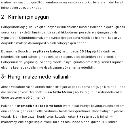
malzemeyi savurup gürültü çıkarırken, yavaş ve yüksek torklu bir sistem dalı kendi
içine çeker ve ezerek keser.
2- Kimler için uygun
Bahçesinde ağaç, çalı ve çit budayan ev kullanıcıları içindir. Makinenin çözdüğü asıl
sorun kesmek değil
hacimdir
: bir sabahlık budama, poşetlere sığmayan bir dal
yığını üretir. Öğütülmüş malzeme aynı atığın çok daha küçük bir hacmini kaplar ve
doğrudan malç ya da kompost olarak bahçeye geri döner.
Bu makine Bosch'un
yeşil (ev ve bahçe)
hattındadır.
30,5 kg
ağırlığındadır ve
tekerleklidir; yani bahçe içinde çekilerek taşınır, elde götürülen bir alet değildir.
Bahçenizin dal yoğunluğuna hangi modelin uyduğundan emin değilseniz Ulupınar
ekibine kesilecek dalların yaklaşık çapını söylemeniz yeterlidir.
3- Hangi malzemede kullanılır
Ahşap ve bahçe kalıntılarında kullanılır: ağaç ve çalı budama artığı, çit kırpıntısı, ince
dal, sap ve gövde. Sınır nettir —
en fazla 45 mm çap
. Bu ölçünün üstündeki dallar
önce testereyle bölünmelidir.
Makinenin
otomatik hızlı besleme hunisi
vardır: dalı huniye koyduğunuzda sistem
onu kendisi içeri çeker, elle bastırarak beslemek gerekmez. Bahçe atığının yaş ve
yapraklı kısmı ise bazen huniyi tıkar; kutudan çıkan
tıkaç
tam bu iş içindir —
malzemeyi elle değil tıkaçla itmek, bu sınıf makinede birinci güvenlik kuralıdır.