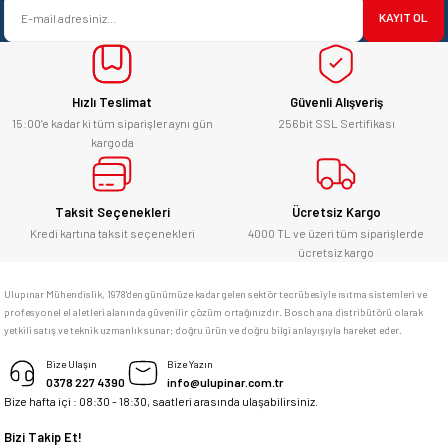
başarılı. hayırlı işler. teşekkürler.
KAYIT OL
Ürün fiyatı diğer sitelerden daha pahalı.
yücel çağatay uzun | 12/06/2026
Bu ürüne benzer farklı alternatifler olmalı.
Hızlı Teslimat
Güvenli Alışveriş
Kesinlikle orjinal ürün, güvenerek
alabilirsiniz.
15:00’e kadar ki tüm siparişler aynı gün
256bit SSL Sertifikası
kargoda
E... Ü... | 10/06/2026
Gönder
Bosch marka alet alacaksam kesinlikle
Taksit Seçenekleri
Ücretsiz Kargo
adresim Ulupınar.com.tr
Kredi kartına taksit seçenekleri
4000 TL ve üzeri tüm siparişlerde
ücretsiz kargo
F... C... | 14/05/2026
Ulupınar Mühendislik, 1978'den günümüze kadar gelen sektör tecrübesiyle ısıtma sistemleri ve
profesyonel el aletleri alanında güvenilir çözüm ortağınızdır. Bosch ana distribütörü olarak
memnun kaldım
yetkili satış ve teknik uzmanlık sunar; doğru ürün ve doğru bilgi anlayışıyla hareket eder.
M... K... | 04/05/2026
Bize Ulaşın
Bize Yazın
0378 227 4390
info@ulupinar.com.tr
Bize hafta içi : 08:30 - 18:30, saatleri arasında ulaşabilirsiniz.
Deneyimini Paylaş
Bizi Takip Et!