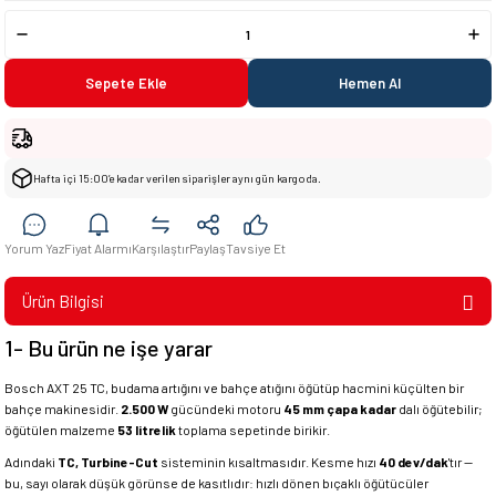
Sepete Ekle
Hemen Al
Hafta içi 15:00’e kadar verilen siparişler aynı gün kargoda.
Yorum Yaz
Fiyat Alarmı
Karşılaştır
Paylaş
Tavsiye Et
Ürün Bilgisi
1- Bu ürün ne işe yarar
Bosch AXT 25 TC, budama artığını ve bahçe atığını öğütüp hacmini küçülten bir
bahçe makinesidir.
2.500 W
gücündeki motoru
45 mm çapa kadar
dalı öğütebilir;
öğütülen malzeme
53 litrelik
toplama sepetinde birikir.
Adındaki
TC, Turbine-Cut
sisteminin kısaltmasıdır. Kesme hızı
40 dev/dak
'tır —
bu, sayı olarak düşük görünse de kasıtlıdır: hızlı dönen bıçaklı öğütücüler