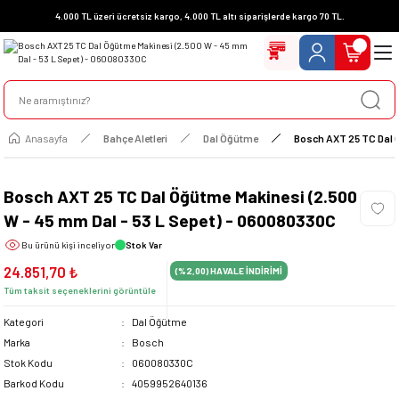
4.000 TL üzeri ücretsiz kargo, 4.000 TL altı siparişlerde kargo 70 TL.
Anasayfa
Bahçe Aletleri
Dal Öğütme
Bosch AXT 25 TC Dal Ö
Bosch AXT 25 TC Dal Öğütme Makinesi (2.500
W - 45 mm Dal - 53 L Sepet) - 060080330C
Bu ürünü
kişi inceliyor
Stok Var
24.851,70 ₺
(%2,00)
HAVALE İNDİRİMİ
Tüm taksit seçeneklerini görüntüle
Kategori
Dal Öğütme
Marka
Bosch
Stok Kodu
060080330C
Barkod Kodu
4059952640136