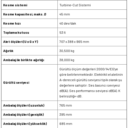
Kesme sistemi
Turbine-Cut Sistemi
Kesme kapasitesi, maks. Ø
45 mm
Kesme hızı
40 dev/dak
Toplama kutusu
53 lt
Alet ölçüleri (U x G x Y)
707 x 388 x 965 mm
Ağırlık
30,500 kg
Ambalaj ile birlikte ağırlığı
38,000 kg
Gürültü ölçüm değerleri 2000/14/EG'ye
göre belirlenmektedir. Elektrikli el aletinin
A-dereceli gürültü seviyesi tipik olarak şu
Gürültü seviyesi
değerlere sahiptir: Ses basıncı seviyesi
dB(A); Ses performansı seviyesi dB(A). K
belirsizliği= dB.
Ambalaj ölçüleri (uzunluk)
765 mm
Ambalaj ölçüleri (genişlik)
395 mm
Ambalaj ölçüleri (yükseklik)
685 mm