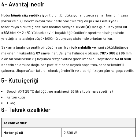
4- Avantajı nedir
Motor
kömürsüz endüksiyon
tipidir. Endüksiyon motorda aşınan kömür fırçası
yoktur ve bu, Bosch'un aynı makinede öne çıkardığı
düşük ses emisyonu
tasarımıyla birlikte gider: ses basıncı seviyesi
82 dB(A)
, ses gücü seviyesi
90
dB(A)
'dır (K = 2 dB). Yüksek devirli bıçaklı öğütücülerin apartman bahçesinde
yarattığı rahatsızlığın büyük bölümü bu yavaş sistemde ortadan kalkar.
Saklama tarafında pratik bir çözüm var:
huni çıkarılabilir
ve huni söküldüğünde
makinenin yüksekliği
67 cm
'ye iner. Çalışma hâlindeki ölçüsü
707 x 388 x 965 mm
olan bir makinenin kış boyunca tezgâh altına girebilmesi bu sayededir.
53 litrelik
sepetin anlamı da doğrudan pratiktir: daha seyrek boşaltma, daha az kesintili
çalışma. Ulupınar'dan faturalı olarak gönderilir ve siparişiniz aynı gün kargoya verilir.
5- Kutu içeriği
Bosch AXT 25 TC dal öğütme makinesi (53 litre toplama sepeti ile)
Karton kutu
Tıkaç
6- Teknik özellikler
Teknik veriler
Motor gücü
2.500 W