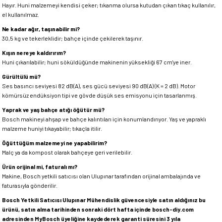
Hayır. Huni malzemeyi kendisi çeker; tıkanma olursa kutudan çıkan tıkaç kullanılır,
el kullanılmaz.
Ne kadar ağır, taşınabilir mi?
30,5 kg ve tekerleklidir; bahçe içinde çekilerek taşınır.
Kışın nereye kaldırırım?
Huni çıkarılabilir; huni söküldüğünde makinenin yüksekliği 67 cm'ye iner.
Gürültülü mü?
Ses basıncı seviyesi 82 dB(A), ses gücü seviyesi 90 dB(A) (K = 2 dB). Motor
kömürsüz endüksiyon tipi ve gövde düşük ses emisyonu için tasarlanmış.
Yaprak ve yaş bahçe atığı öğütür mü?
Bosch makineyi ahşap ve bahçe kalıntıları için konumlandırıyor. Yaş ve yapraklı
malzeme huniyi tıkayabilir; tıkaçla itilir.
Öğüttüğüm malzemeyi ne yapabilirim?
Malç ya da kompost olarak bahçeye geri verilebilir.
Ürün orijinal mi, faturalı mı?
Makine, Bosch yetkili satıcısı olan Ulupınar tarafından orijinal ambalajında ve
faturasıyla gönderilir.
Bosch Yetkili Satıcısı Ulupınar Mühendislik güvencesiyle satın aldığınız bu
ürünü, satın alma tarihinden sonraki dört hafta içinde bosch-diy.com
adresinden MyBosch üyeliğine kaydederek garanti süresini 3 yıla