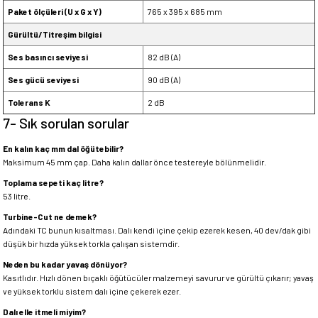
Paket ölçüleri (U x G x Y)
765 x 395 x 685 mm
Gürültü/Titreşim bilgisi
Ses basıncı seviyesi
82 dB (A)
Ses gücü seviyesi
90 dB (A)
Tolerans K
2 dB
7- Sık sorulan sorular
En kalın kaç mm dal öğütebilir?
Maksimum 45 mm çap. Daha kalın dallar önce testereyle bölünmelidir.
Toplama sepeti kaç litre?
53 litre.
Turbine-Cut ne demek?
Adındaki TC bunun kısaltması. Dalı kendi içine çekip ezerek kesen, 40 dev/dak gibi
düşük bir hızda yüksek torkla çalışan sistemdir.
Neden bu kadar yavaş dönüyor?
Kasıtlıdır. Hızlı dönen bıçaklı öğütücüler malzemeyi savurur ve gürültü çıkarır; yavaş
ve yüksek torklu sistem dalı içine çekerek ezer.
Dalı elle itmeli miyim?