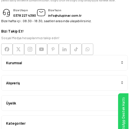
yetkili satış ve teknik uzmanlık sunar; doğru ürün ve doğru bilgi anlayışıyla hareket eder.
M... K... | 04/05/2026
Bize Ulaşın
Bize Yazın
0378 227 4390
info@ulupinar.com.tr
Bize hafta içi : 08:30 - 18:30, saatleri arasında ulaşabilirsiniz.
Deneyimini Paylaş
Bizi Takip Et!
Sosyal Medya hesaplarımızı takip edin!
Kurumsal
Alışveriş
WhatsApp Destek Hattı
Üyelik
Kategoriler