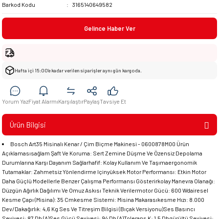
Barkod Kodu
3165140649582
Gelince Haber Ver
Hafta içi 15:00’e kadar verilen siparişler aynı gün kargoda.
Yorum Yaz
Fiyat Alarmı
Karşılaştır
Paylaş
Tavsiye Et
Ürün Bilgisi
Bosch Art35 Misinalı Kenar / Çim Biçme Makinesi - 0600878M00 Ürün
Açıklamasısağlam Şaft Ve Koruma: Sert Zemine Düşme Ve Özensiz Depolama
Durumlarına Karşı Dayanım Sağlarhafif: Kolay Kullanım Ve Taşımaergonomik
Tutamaklar: Zahmetsiz Yönlendirme Içinyüksek Motor Performansı: Etkin Motor
Daha Güçlü Modellerle Benzer Çalışma Performansı Gösterirkolay Manevra Olanağı:
Düzgün Ağırlık Dağılımı Ve Omuz Askısı Teknik Verilermotor Gücü: 600 Wdairesel
Kesme Çapı (Misina): 35 Cmkesme Sistemi: Misina Makarasıkesme Hızı: 8.000
Dev/Dakağırlık: 4,6 Kg Ses Ve Titreşim Bilgisi (Bıçak Versiyonu)Ses Basıncı
Seviyesi: 87 Db (A)Ses Gücü Seviyesi: 94 Db (A)Tolerans K: 1.5 Dbgürültü Seviyesi: