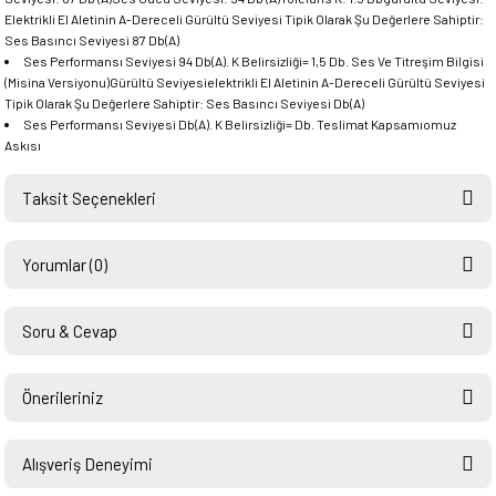
Elektrikli El Aletinin A-Dereceli Gürültü Seviyesi Tipik Olarak Şu Değerlere Sahiptir:
Ses Basıncı Seviyesi 87 Db(A)
Ses Performansı Seviyesi 94 Db(A). K Belirsizliği= 1,5 Db. Ses Ve Titreşim Bilgisi
(Misina Versiyonu)Gürültü Seviyesielektrikli El Aletinin A-Dereceli Gürültü Seviyesi
Tipik Olarak Şu Değerlere Sahiptir: Ses Basıncı Seviyesi Db(A)
Ses Performansı Seviyesi Db(A). K Belirsizliği= Db. Teslimat Kapsamıomuz
Askısı
Taksit Seçenekleri
Yorumlar (0)
Soru & Cevap
Bu ürüne ilk yorumu siz yapın!
Önerileriniz
Ürün hakkında henüz soru sorulmamış.
Yorum Yaz
Bu ürünün fiyat bilgisi, resim, ürün açıklamalarında ve diğer konularda
yetersiz gördüğünüz noktaları öneri formunu kullanarak tarafımıza
Alışveriş Deneyimi
Soru Sor
iletebilirsiniz.