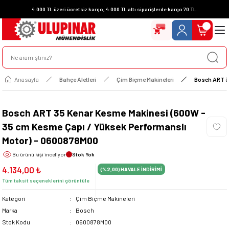
4.000 TL üzeri ücretsiz kargo, 4.000 TL altı siparişlerde kargo 70 TL.
Anasayfa
Bahçe Aletleri
Çim Biçme Makineleri
Bosch ART 3
Bosch ART 35 Kenar Kesme Makinesi (600W -
35 cm Kesme Çapı / Yüksek Performanslı
Motor) - 0600878M00
Bu ürünü
kişi inceliyor
Stok Yok
4.134,00 ₺
(%2,00)
HAVALE İNDİRİMİ
Tüm taksit seçeneklerini görüntüle
Kategori
Çim Biçme Makineleri
Marka
Bosch
Stok Kodu
0600878M00