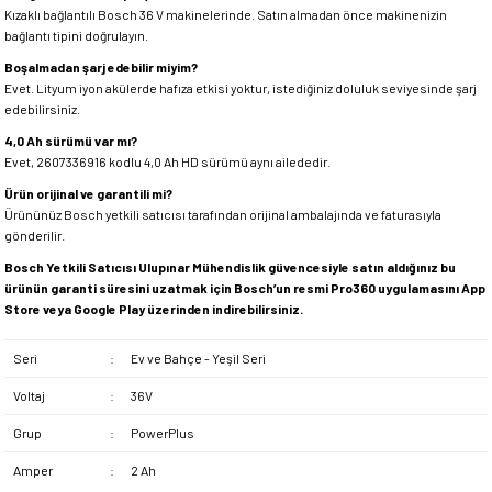
Kızaklı bağlantılı Bosch 36 V makinelerinde. Satın almadan önce makinenizin
bağlantı tipini doğrulayın.
Boşalmadan şarj edebilir miyim?
Evet. Lityum iyon akülerde hafıza etkisi yoktur, istediğiniz doluluk seviyesinde şarj
edebilirsiniz.
4,0 Ah sürümü var mı?
Evet, 2607336916 kodlu 4,0 Ah HD sürümü aynı ailededir.
Ürün orijinal ve garantili mi?
Ürününüz Bosch yetkili satıcısı tarafından orijinal ambalajında ve faturasıyla
gönderilir.
Bosch Yetkili Satıcısı Ulupınar Mühendislik güvencesiyle satın aldığınız bu
ürünün garanti süresini uzatmak için Bosch’un resmi Pro360 uygulamasını App
Store veya Google Play üzerinden indirebilirsiniz.
Seri
:
Ev ve Bahçe - Yeşil Seri
Voltaj
:
36V
Grup
:
PowerPlus
Amper
:
2 Ah