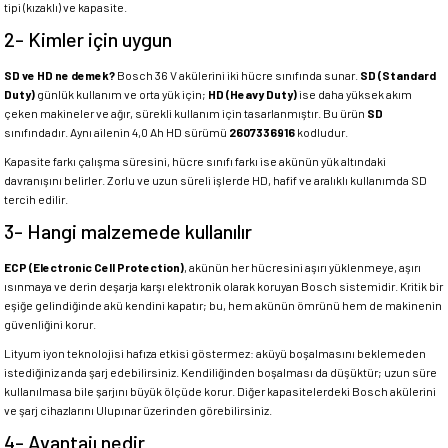
tipi (kızaklı) ve kapasite.
2- Kimler için uygun
SD ve HD ne demek?
Bosch 36 V akülerini iki hücre sınıfında sunar.
SD (Standard
Duty)
günlük kullanım ve orta yük için;
HD (Heavy Duty)
ise daha yüksek akım
çeken makineler ve ağır, sürekli kullanım için tasarlanmıştır. Bu ürün
SD
sınıfındadır. Aynı ailenin 4,0 Ah HD sürümü
2607336916
kodludur.
Kapasite farkı çalışma süresini, hücre sınıfı farkı ise akünün yük altındaki
davranışını belirler. Zorlu ve uzun süreli işlerde HD, hafif ve aralıklı kullanımda SD
tercih edilir.
3- Hangi malzemede kullanılır
ECP (Electronic Cell Protection)
, akünün her hücresini aşırı yüklenmeye, aşırı
ısınmaya ve derin deşarja karşı elektronik olarak koruyan Bosch sistemidir. Kritik bir
eşiğe gelindiğinde akü kendini kapatır; bu, hem akünün ömrünü hem de makinenin
güvenliğini korur.
Lityum iyon teknolojisi hafıza etkisi göstermez: aküyü boşalmasını beklemeden
istediğiniz anda şarj edebilirsiniz. Kendiliğinden boşalması da düşüktür; uzun süre
kullanılmasa bile şarjını büyük ölçüde korur. Diğer kapasitelerdeki Bosch akülerini
ve şarj cihazlarını Ulupınar üzerinden görebilirsiniz.
4- Avantajı nedir