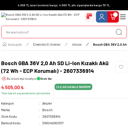
4.000 TL üzeri ücretsiz kargo, 4.000 TL altı siparişlerde kargo 70 TL.
Anasayfa
Elektrikli El Aletleri
Aküler
Bosch GBA 36V 2,0 Ah S
Bosch GBA 36V 2,0 Ah SD Li-Ion Kızaklı Akü
(72 Wh - ECP Korumalı) - 2607336914
Bu ürünü
kişi inceliyor
Stok Var
4.505,00 ₺
(%2,00)
HAVALE İNDİRİMİ
Tüm taksit seçeneklerini görüntüle
Kategori
Aküler
Marka
Bosch
Stok Kodu
2607336914
Barkod Kodu
3165140801317