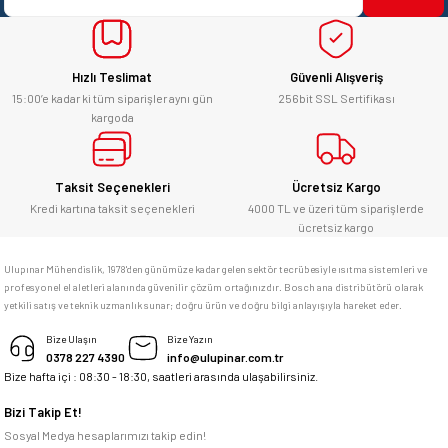
Ürün fiyatı diğer sitelerden daha pahalı.
yücel çağatay uzun | 12/06/2026
Bu ürüne benzer farklı alternatifler olmalı.
Hızlı Teslimat
Güvenli Alışveriş
Kesinlikle orjinal ürün, güvenerek
alabilirsiniz.
15:00’e kadar ki tüm siparişler aynı gün
256bit SSL Sertifikası
kargoda
E... Ü... | 10/06/2026
Gönder
Bosch marka alet alacaksam kesinlikle
Taksit Seçenekleri
Ücretsiz Kargo
adresim Ulupınar.com.tr
Kredi kartına taksit seçenekleri
4000 TL ve üzeri tüm siparişlerde
ücretsiz kargo
F... C... | 14/05/2026
Ulupınar Mühendislik, 1978'den günümüze kadar gelen sektör tecrübesiyle ısıtma sistemleri ve
profesyonel el aletleri alanında güvenilir çözüm ortağınızdır. Bosch ana distribütörü olarak
memnun kaldım
yetkili satış ve teknik uzmanlık sunar; doğru ürün ve doğru bilgi anlayışıyla hareket eder.
M... K... | 04/05/2026
Bize Ulaşın
Bize Yazın
0378 227 4390
info@ulupinar.com.tr
Bize hafta içi : 08:30 - 18:30, saatleri arasında ulaşabilirsiniz.
Deneyimini Paylaş
Bizi Takip Et!
Sosyal Medya hesaplarımızı takip edin!