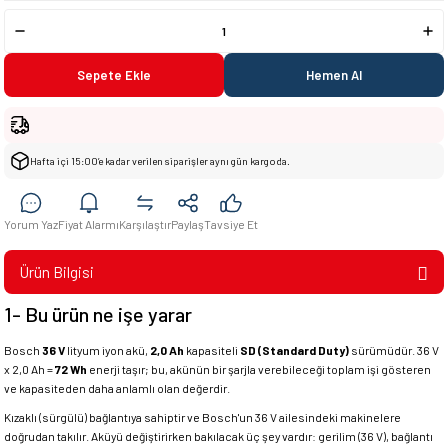
Sepete Ekle
Hemen Al
Hafta içi 15:00’e kadar verilen siparişler aynı gün kargoda.
Yorum Yaz
Fiyat Alarmı
Karşılaştır
Paylaş
Tavsiye Et
Ürün Bilgisi
1- Bu ürün ne işe yarar
Bosch
36 V
lityum iyon akü,
2,0 Ah
kapasiteli
SD (Standard Duty)
sürümüdür. 36 V
x 2,0 Ah =
72 Wh
enerji taşır; bu, akünün bir şarjla verebileceği toplam işi gösteren
ve kapasiteden daha anlamlı olan değerdir.
Kızaklı (sürgülü) bağlantıya sahiptir ve Bosch'un 36 V ailesindeki makinelere
doğrudan takılır. Aküyü değiştirirken bakılacak üç şey vardır: gerilim (36 V), bağlantı