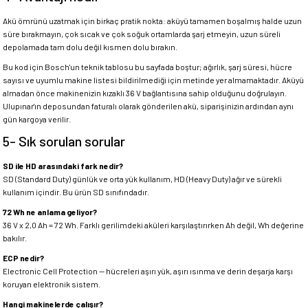
Akü ömrünü uzatmak için birkaç pratik nokta: aküyü tamamen boşalmış halde uzun
süre bırakmayın, çok sıcak ve çok soğuk ortamlarda şarj etmeyin, uzun süreli
depolamada tam dolu değil kısmen dolu bırakın.
Bu kod için Bosch'un teknik tablosu bu sayfada boştur; ağırlık, şarj süresi, hücre
sayısı ve uyumlu makine listesi bildirilmediği için metinde yer almamaktadır. Aküyü
almadan önce makinenizin kızaklı 36 V bağlantısına sahip olduğunu doğrulayın.
Ulupınar'ın deposundan faturalı olarak gönderilen akü, siparişinizin ardından aynı
gün kargoya verilir.
5- Sık sorulan sorular
SD ile HD arasındaki fark nedir?
SD (Standard Duty) günlük ve orta yük kullanım, HD (Heavy Duty) ağır ve sürekli
kullanım içindir. Bu ürün SD sınıfındadır.
72 Wh ne anlama geliyor?
36 V x 2,0 Ah = 72 Wh. Farklı gerilimdeki aküleri karşılaştırırken Ah değil, Wh değerine
bakılır.
ECP nedir?
Electronic Cell Protection — hücreleri aşırı yük, aşırı ısınma ve derin deşarja karşı
koruyan elektronik sistem.
Hangi makinelerde çalışır?