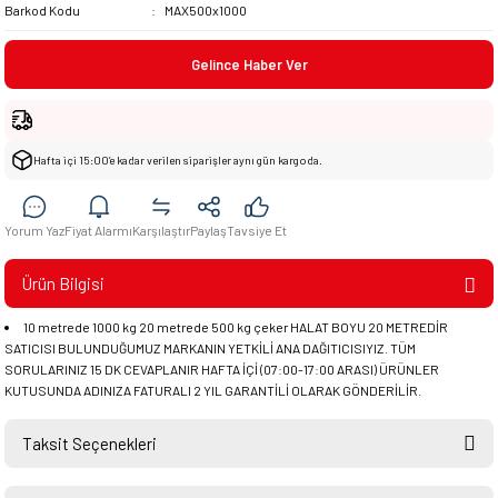
Barkod Kodu
MAX500x1000
Gelince Haber Ver
Hafta içi 15:00’e kadar verilen siparişler aynı gün kargoda.
Yorum Yaz
Fiyat Alarmı
Karşılaştır
Paylaş
Tavsiye Et
Ürün Bilgisi
10 metrede 1000 kg 20 metrede 500 kg çeker HALAT BOYU 20 METREDİR
SATICISI BULUNDUĞUMUZ MARKANIN YETKİLİ ANA DAĞITICISIYIZ. TÜM
SORULARINIZ 15 DK CEVAPLANIR HAFTA İÇİ (07:00-17:00 ARASI) ÜRÜNLER
KUTUSUNDA ADINIZA FATURALI 2 YIL GARANTİLİ OLARAK GÖNDERİLİR.
Taksit Seçenekleri