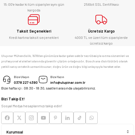
alabilirsiniz.
15:00’e kadar ki tüm siparişler aynı gün
256bit SSL Sertifikası
kargoda
E... Ü... | 10/06/2026
Gönder
Bosch marka alet alacaksam kesinlikle
Taksit Seçenekleri
Ücretsiz Kargo
adresim Ulupınar.com.tr
Kredi kartına taksit seçenekleri
4000 TL ve üzeri tüm siparişlerde
ücretsiz kargo
F... C... | 14/05/2026
Ulupınar Mühendislik, 1978'den günümüze kadar gelen sektör tecrübesiyle ısıtma sistemleri ve
profesyonel el aletleri alanında güvenilir çözüm ortağınızdır. Bosch ana distribütörü olarak
memnun kaldım
yetkili satış ve teknik uzmanlık sunar; doğru ürün ve doğru bilgi anlayışıyla hareket eder.
M... K... | 04/05/2026
Bize Ulaşın
Bize Yazın
0378 227 4390
info@ulupinar.com.tr
Bize hafta içi : 08:30 - 18:30, saatleri arasında ulaşabilirsiniz.
Deneyimini Paylaş
Bizi Takip Et!
Sosyal Medya hesaplarımızı takip edin!
Kurumsal