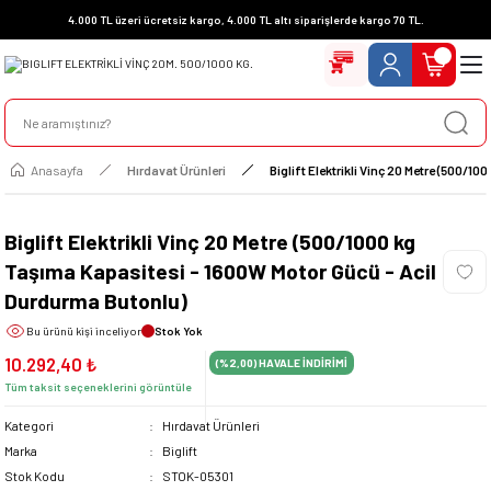
4.000 TL üzeri ücretsiz kargo, 4.000 TL altı siparişlerde kargo 70 TL.
Anasayfa
Hırdavat Ürünleri
Biglift Elektrikli Vinç 20 Metre (500/
Biglift Elektrikli Vinç 20 Metre (500/1000 kg
Taşıma Kapasitesi - 1600W Motor Gücü - Acil
Durdurma Butonlu)
Bu ürünü
kişi inceliyor
Stok Yok
10.292,40 ₺
(%2,00)
HAVALE İNDİRİMİ
Tüm taksit seçeneklerini görüntüle
Kategori
Hırdavat Ürünleri
Marka
Biglift
Stok Kodu
STOK-05301