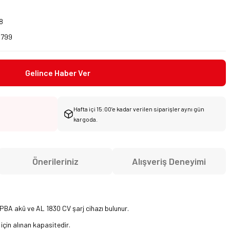
8
0799
Gelince Haber Ver
Hafta içi 15:00’e kadar verilen siparişler aynı gün
kargoda.
Önerileriniz
Alışveriş Deneyimi
 PBA akü ve AL 1830 CV şarj cihazı bulunur.
için alınan kapasitedir.