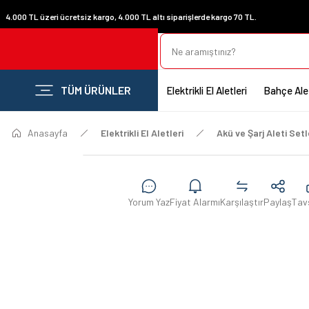
4.000 TL üzeri ücretsiz kargo, 4.000 TL altı siparişlerde kargo 70 TL.
TÜM ÜRÜNLER
Elektrikli El Aletleri
Bahçe Alet
Anasayfa
Elektrikli El Aletleri
Akü ve Şarj Aleti Setl
Yorum Yaz
Fiyat Alarmı
Karşılaştır
Paylaş
Tav