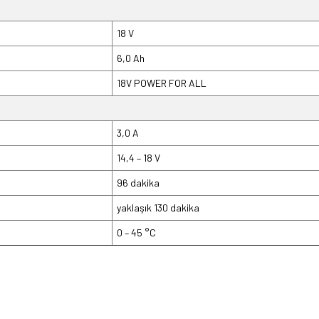
18 V
6,0 Ah
18V POWER FOR ALL
3,0 A
14,4 – 18 V
96 dakika
yaklaşık 130 dakika
0 – 45 °C