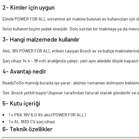
2- Kimler için uygun
Elinde POWER FOR ALL sistemine ait makine bulunan ev kullanıcıları için 
İkinci kullanım biçimi yedek enerjidir. Solo satılan bir makineye ya da mevcut
3- Hangi malzemede kullanılır
Akü, 18V POWER FOR ALL etiketi taşıyan Bosch ev ve bahçe makinelerinde kul
Şarj cihazı 14,4 – 18 volt aralığında çalışır, yani aynı ailedeki düşük kap
4- Avantajı nedir
ReadyToGo mantığı burada işe yarar: akünün tamamen dolmasını beklemeden 
Set, Bosch yetkili bayisi Ulupınar tarafından faturalı olarak gönderilir ve si
5- Kutu içeriği
1 x PBA 18V 6,0 Ah akü (POWER FOR ALL)
1 x AL 1830 CV şarj cihazı
6- Teknik özellikler