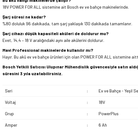
Bu akü hangi makinelerde çalışır?
18V POWER FOR ALL sistemine ait Bosch ev ve bahçe makinelerinde.
Şarj süresi ne kadar?
%80 doluluk 96 dakikada, tam şarj yaklaşık 130 dakikada tamamlanır.
Şarj cihazı düşük kapasiteli aküleri de doldurur mu?
Evet, 14,4 – 18 V aralığındaki aynı aile akülerini doldurur.
Mavi Professional makinelerde kullanılır mı?
Hayır. Bu akü ev ve bahçe ürünleri için olan POWER FOR ALL sistemine aittir;
Bosch Yetkili Satıcısı Ulupınar Mühendislik güvencesiyle satın al
süresini 3 yıla uzatabilirsiniz.
Seri
:
Ev ve Bahçe - Yeşil Se
Voltaj
:
18V
Grup
:
PowerPlus
Amper
:
6 Ah