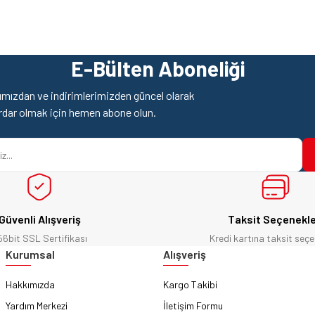
z gördüğünüz noktaları öneri formunu kullanarak tarafımıza iletebilirsiniz.
Ürün hakkında henüz soru sorulmamış.
Bu ürüne ilk yorumu siz yapın!
E-Bülten Aboneliği
Yorum Yaz
Soru Sor
mızdan ve indirimlerimizden güncel olarak
rdar olmak için hemen abone olun.
Güvenli Alışveriş
Taksit Seçenekle
56bit SSL Sertifikası
Kredi kartına taksit seçe
Gönder
Kurumsal
Alışveriş
Hakkımızda
Kargo Takibi
Yardım Merkezi
İletişim Formu