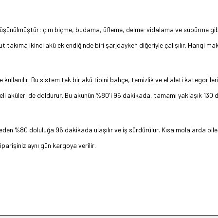
düşünülmüştür: çim biçme, budama, üfleme, delme-vidalama ve süpürme gibi 
 takıma ikinci akü eklendiğinde biri şarjdayken diğeriyle çalışılır. Hangi makin
lanılır. Bu sistem tek bir akü tipini bahçe, temizlik ve el aleti kategorile
asiteli aküleri de doldurur. Bu akünün %80'i 96 dakikada, tamamı yaklaşık 130
%80 doluluğa 96 dakikada ulaşılır ve iş sürdürülür. Kısa molalarda bile kul
parişiniz aynı gün kargoya verilir.