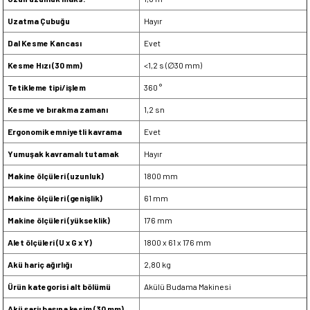
Uzatma Çubuğu
Hayır
Dal Kesme Kancası
Evet
Kesme Hızı (30 mm)
<1,2 s (∅30 mm)
Tetikleme tipi/işlem
360 °
Kesme ve bırakma zamanı
1,2 sn
Ergonomik emniyetli kavrama
Evet
Yumuşak kavramalı tutamak
Hayır
Makine ölçüleri (uzunluk)
1800 mm
Makine ölçüleri (genişlik)
61 mm
Makine ölçüleri (yükseklik)
176 mm
Alet ölçüleri (U x G x Y)
1800 x 61 x 176 mm
Akü hariç ağırlığı
2,80 kg
Ürün kategorisi alt bölümü
Akülü Budama Makinesi
Akü şarjı başına kesim (30 mm)