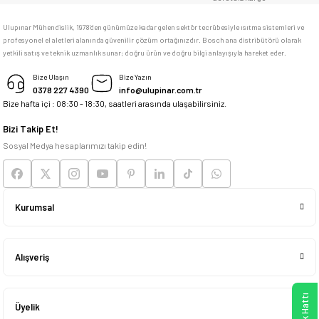
F... C... | 14/05/2026
Ulupınar Mühendislik, 1978'den günümüze kadar gelen sektör tecrübesiyle ısıtma sistemleri ve
profesyonel el aletleri alanında güvenilir çözüm ortağınızdır. Bosch ana distribütörü olarak
memnun kaldım
yetkili satış ve teknik uzmanlık sunar; doğru ürün ve doğru bilgi anlayışıyla hareket eder.
M... K... | 04/05/2026
Bize Ulaşın
Bize Yazın
0378 227 4390
info@ulupinar.com.tr
Bize hafta içi : 08:30 - 18:30, saatleri arasında ulaşabilirsiniz.
Deneyimini Paylaş
Bizi Takip Et!
Sosyal Medya hesaplarımızı takip edin!
Kurumsal
Alışveriş
Üyelik