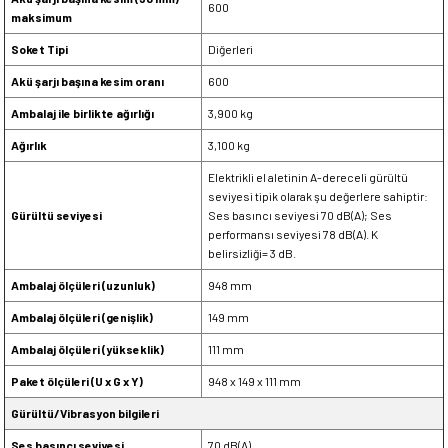
600
maksimum
Soket Tipi
Diğerleri
Akü şarjı başına kesim oranı
600
Ambalaj ile birlikte ağırlığı
3,900 kg
Ağırlık
3,100 kg
Elektrikli el aletinin A-dereceli gürültü
seviyesi tipik olarak şu değerlere sahiptir:
Gürültü seviyesi
Ses basıncı seviyesi 70 dB(A); Ses
performansı seviyesi 78 dB(A). K
belirsizliği= 3 dB.
Ambalaj ölçüleri (uzunluk)
948 mm
Ambalaj ölçüleri (genişlik)
149 mm
Ambalaj ölçüleri (yükseklik)
111 mm
Paket ölçüleri (U x G x Y)
948 x 149 x 111 mm
Gürültü/Vibrasyon bilgileri
Ses basıncı seviyesi
70 dB(A)