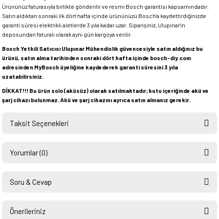
Ürününüz faturasıyla birlikte gönderilir ve resmi Bosch garantisi kapsamındadır.
Satın aldıktan sonraki ilk dört hafta içinde ürününüzü Bosch'a kaydettirdiğinizde
garanti süresi elektrikli aletlerde 3 yıla kadar uzar. Siparişiniz, Ulupınar'ın
deposundan faturalı olarak aynı gün kargoya verilir.
Bosch Yetkili Satıcısı Ulupınar Mühendislik güvencesiyle satın aldığınız bu
ürünü, satın alma tarihinden sonraki dört hafta içinde bosch-diy.com
adresinden MyBosch üyeliğine kaydederek garanti süresini 3 yıla
uzatabilirsiniz.
DİKKAT!!! Bu ürün solo (aküsüz) olarak satılmaktadır; kutu içeriğinde akü ve
şarj cihazı bulunmaz. Akü ve şarj cihazını ayrıca satın almanız gerekir.
Taksit Seçenekleri
Yorumlar (0)
Soru & Cevap
Bu ürüne ilk yorumu siz yapın!
Önerileriniz
Ürün hakkında henüz soru sorulmamış.
Yorum Yaz