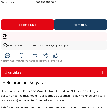
Barkod Kodu
4059952584614
Sepete Ekle
Hemen Al
Hafta içi 15:00’e kadar verilen siparişler aynı gün kargoda.
Yorum Yaz
Fiyat Alarmı
Karşılaştır
Paylaş
Tavsiye Et
Ürün Bilgisi
1- Bu ürün ne işe yarar
Bosch AdvancedPrune 18V-45 Akülü Uzun Dal Budama Makinesi, 18 V akü gücü ile
çalışan bir bahçe makinesidir. Dal kesme ve budamanın pratik makinesidir; klasik
testereyle uğraşmadan temiz ve hızlı kesim sunar.
Akülü sınıf; kablo takılması, benzin kokusu ve çalıştırma derdi olmadan, komşuyu