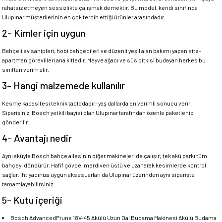
rahatsız etmeyen sessizlikte çalışmak demektir. Bu model, kendi sınıfında
Ulupınar müşterilerinin en çok tercih ettiği ürünler arasındadır.
2- Kimler için uygun
Bahçeli ev sahipleri, hobi bahçecileri ve düzenli yeşil alan bakımı yapan site-
apartman görevlileri ana kitledir. Meyve ağacı ve süs bitkisi budayan herkes bu
sınıftan verim alır.
3- Hangi malzemede kullanılır
Kesme kapasitesi teknik tablodadır; yaş dallarda en verimli sonucu verir.
Siparişiniz, Bosch yetkili bayisi olan Ulupınar tarafından özenle paketlenip
gönderilir.
4- Avantajı nedir
Aynı aküyle Bosch bahçe ailesinin diğer makineleri de çalışır; tek akü parkı tüm
bahçeyi döndürür. Hafif gövde, merdiven üstü ve uzanarak kesimlerde kontrol
sağlar. İhtiyacınıza uygun aksesuarları da Ulupınar üzerinden aynı siparişte
tamamlayabilirsiniz.
5- Kutu içeriği
Bosch AdvancedPrune 18V-45 Akülü Uzun Dal Budama Makinesi Akülü Budama