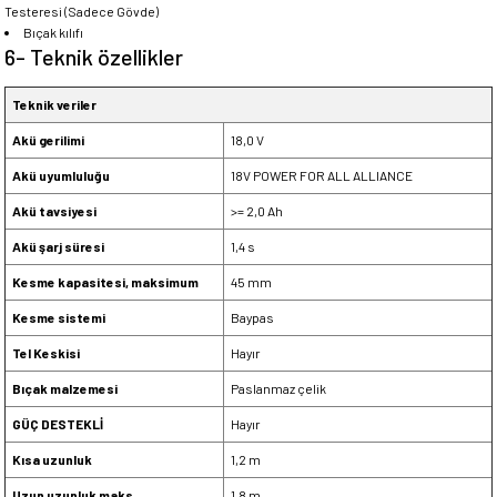
Testeresi (Sadece Gövde)
Bıçak kılıfı
6- Teknik özellikler
Teknik veriler
Akü gerilimi
18,0 V
Akü uyumluluğu
18V POWER FOR ALL ALLIANCE
Akü tavsiyesi
>= 2,0 Ah
Akü şarj süresi
1,4 s
Kesme kapasitesi, maksimum
45 mm
Kesme sistemi
Baypas
Tel Keskisi
Hayır
Bıçak malzemesi
Paslanmaz çelik
GÜÇ DESTEKLİ
Hayır
Kısa uzunluk
1,2 m
Uzun uzunluk maks.
1,8 m