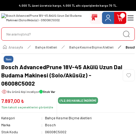
4.000 TL üzeri ücretsiz kargo, 4.000 TL altı siparişlerde kargo 70 TL.
Anasayfa
Bahçe Aletleri
Bahçe Kesme Biçme Aletleri
Bosch
Yeni
Bosch AdvancedPrune 18V-45 Akülü Uzun Dal
Budama Makinesi (Solo/Aküsüz) -
06008C5002
Bu ürünü
kişi inceliyor
Stok Var
7.897,00 ₺
(%2,00)
HAVALE İNDİRİMİ
Tüm taksit seçeneklerini görüntüle
Kategori
Bahçe Kesme Biçme Aletleri
Marka
Bosch
Stok Kodu
06008C5002