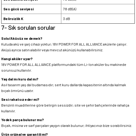
Ses gücü seviyesi
78 dB(A)
Belirsizlik K
3 dB
7- Sık sorulan sorular
Solo/Aküsüz ne demek?
Kutuda akü ve şarj cihazı yoktur; 18V POWER FOR ALL ALLIANCE akülerle çalışır.
Aküyü ayrıca satın alabilir veya mevcut akünüzü kullanabilirsiniz.
Hangi aküler uyar?
18V POWER FOR ALL ALLIANCE platformundaki tüm Li-Ion aküler bu makinede
sorunsuz kullanılır.
Yaş dal mı kuru dal mı?
Asıl tasarım yaş dal budamasıdır; sert kuru dallarda kapasitenin altında kalmak
bıçak ömrünü uzatır.
Sesi rahatsız eder mi?
Benzinli muadillerine göre belirgin sessizdir; site ve şehir bahçelerinde rahatça
kullanılır.
Yedek parça bulunur mu?
Bıçak, misina ve sarf parçaları yaygın olarak bulunur; ihtiyacınızı bize sorabilirsiniz.
Ürün orijinal ve garantili mi?