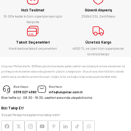
Hızlı Teslimat
Güvenli Alışveriş
Kesinlikle orjinal ürün, güvenerek
alabilirsiniz.
15:00’e kadar ki tüm siparişler aynı gün
256bit SSL Sertifikası
kargoda
E... Ü... | 10/06/2026
Gönder
Bosch marka alet alacaksam kesinlikle
Taksit Seçenekleri
Ücretsiz Kargo
adresim Ulupınar.com.tr
Kredi kartına taksit seçenekleri
4000 TL ve üzeri tüm siparişlerde
ücretsiz kargo
F... C... | 14/05/2026
Ulupınar Mühendislik, 1978'den günümüze kadar gelen sektör tecrübesiyle ısıtma sistemleri ve
profesyonel el aletleri alanında güvenilir çözüm ortağınızdır. Bosch ana distribütörü olarak
memnun kaldım
yetkili satış ve teknik uzmanlık sunar; doğru ürün ve doğru bilgi anlayışıyla hareket eder.
M... K... | 04/05/2026
Bize Ulaşın
Bize Yazın
0378 227 4390
info@ulupinar.com.tr
Bize hafta içi : 08:30 - 18:30, saatleri arasında ulaşabilirsiniz.
Deneyimini Paylaş
Bizi Takip Et!
Sosyal Medya hesaplarımızı takip edin!