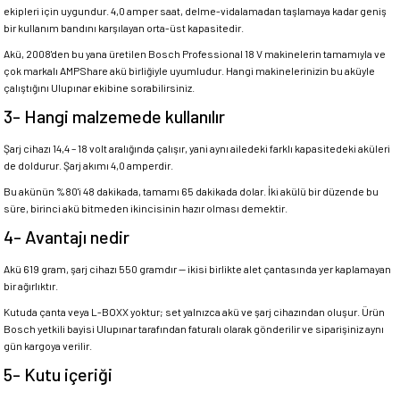
ekipleri için uygundur. 4,0 amper saat, delme-vidalamadan taşlamaya kadar geniş
bir kullanım bandını karşılayan orta-üst kapasitedir.
Akü, 2008'den bu yana üretilen Bosch Professional 18 V makinelerin tamamıyla ve
çok markalı AMPShare akü birliğiyle uyumludur. Hangi makinelerinizin bu aküyle
çalıştığını Ulupınar ekibine sorabilirsiniz.
3- Hangi malzemede kullanılır
Şarj cihazı 14,4 – 18 volt aralığında çalışır, yani aynı ailedeki farklı kapasitedeki aküleri
de doldurur. Şarj akımı 4,0 amperdir.
Bu akünün %80'i 48 dakikada, tamamı 65 dakikada dolar. İki akülü bir düzende bu
süre, birinci akü bitmeden ikincisinin hazır olması demektir.
4- Avantajı nedir
Akü 619 gram, şarj cihazı 550 gramdır — ikisi birlikte alet çantasında yer kaplamayan
bir ağırlıktır.
Kutuda çanta veya L-BOXX yoktur; set yalnızca akü ve şarj cihazından oluşur. Ürün
Bosch yetkili bayisi Ulupınar tarafından faturalı olarak gönderilir ve siparişiniz aynı
gün kargoya verilir.
5- Kutu içeriği