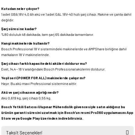
Kutudan neler çıkıyor?
1 adet GBA 18V 4,0 Ah akü ve 1 adet GAL 18V-40 hızlı şarj cihazı. Makine ve çanta dahil
değildir.
Şarj süresi ne kadar?
%80 doluluk 48 dakikada, tam şarj 65 dakikada tamamlanır.
Hangi makinelerde kullanılır?
Bosch Professional 18 V sistemindeki makinelerde ve AMPShare birliğine dahil
markaların 18 V makinelerinde.
Şarj cihazı farklı kapasitedeki aküleri doldurur mu?
Evet, 14,4 – 18 V aralığındaki Bosch Professional akülerini doldurur.
Yeşil seri (POWER FOR ALL) makinelerde çalışır mı?
Hayır. Bu akü mavi Professional sistemine aittir.
Akü ve şarj cihazının ağırlığı nedir?
Akü 0,619 kg, şarj cihazı 0,55 kg.
Bosch Yetkili Satıcısı Ulupınar Mühendislik güvencesiyle satın aldığınız bu
ürünün garanti süresini uzatmak için Bosch’un resmi Pro360 uygulamasını App
Store veya Google Play üzerinden indirebilirsiniz.
Taksit Seçenekleri