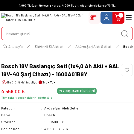
4.000 TL üzeri ücretsiz kargo, 4.000 TL altı siparişlerde kargo 70 TL.
Anasayfa
Elektrikli El Aletleri
Akü ve Şarj Aleti Setleri
Bosch 
Bosch 18V Başlangıç Seti (1x4,0 Ah Akü + GAL
18V-40 Şarj Cihazı) - 1600A01B9Y
Bu ürünü
kişi inceliyor
Stok Yok
4.558,00 ₺
(%2,00)
HAVALE İNDİRİMİ
Tüm taksit seçeneklerini görüntüle
Kategori
Akü ve Şarj Aleti Setleri
Marka
Bosch
Stok Kodu
1600A01B9Y
Barkod Kodu
3165140970297