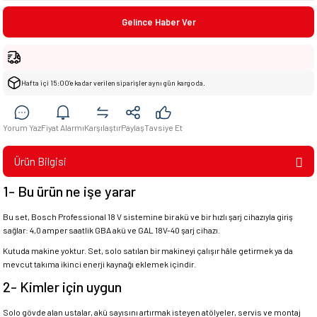
Gelince Haber Ver
Hafta içi 15:00’e kadar verilen siparişler aynı gün kargoda.
Yorum Yaz
Fiyat Alarmı
Karşılaştır
Paylaş
Tavsiye Et
Ürün Bilgisi
1- Bu ürün ne işe yarar
Bu set, Bosch Professional 18 V sistemine bir akü ve bir hızlı şarj cihazıyla giriş
sağlar: 4,0 amper saatlik GBA akü ve GAL 18V-40 şarj cihazı.
Kutuda makine yoktur. Set, solo satılan bir makineyi çalışır hâle getirmek ya da
mevcut takıma ikinci enerji kaynağı eklemek içindir.
2- Kimler için uygun
Solo gövde alan ustalar, akü sayısını artırmak isteyen atölyeler, servis ve montaj