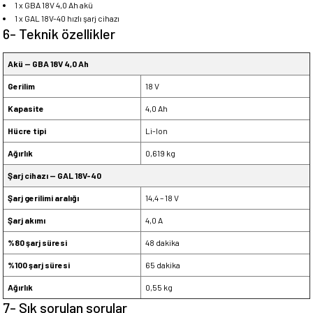
1 x GBA 18V 4,0 Ah akü
1 x GAL 18V-40 hızlı şarj cihazı
6- Teknik özellikler
Akü — GBA 18V 4,0 Ah
Gerilim
18 V
Kapasite
4,0 Ah
Hücre tipi
Li-Ion
Ağırlık
0,619 kg
Şarj cihazı — GAL 18V-40
Şarj gerilimi aralığı
14,4 – 18 V
Şarj akımı
4,0 A
%80 şarj süresi
48 dakika
%100 şarj süresi
65 dakika
Ağırlık
0,55 kg
7- Sık sorulan sorular