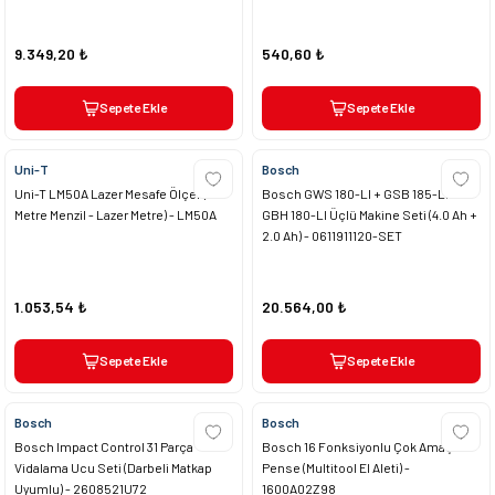
9.349,20 ₺
540,60 ₺
Sepete Ekle
Sepete Ekle
Uni-T
Bosch
Uni-T LM50A Lazer Mesafe Ölçer (50
Bosch GWS 180-LI + GSB 185-LI +
Metre Menzil - Lazer Metre) - LM50A
GBH 180-LI Üçlü Makine Seti (4.0 Ah +
2.0 Ah) - 0611911120-SET
1.053,54 ₺
20.564,00 ₺
Sepete Ekle
Sepete Ekle
Bosch
Bosch
Bosch Impact Control 31 Parça
Bosch 16 Fonksiyonlu Çok Amaçlı
Vidalama Ucu Seti (Darbeli Matkap
Pense (Multitool El Aleti) -
Uyumlu) - 2608521U72
1600A02Z98