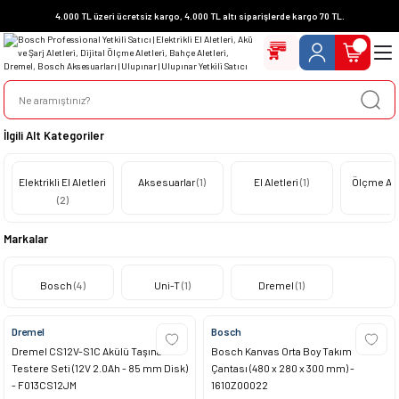
4.000 TL üzeri ücretsiz kargo, 4.000 TL altı siparişlerde kargo 70 TL.
İlgili Alt Kategoriler
Elektrikli El Aletleri
Aksesuarlar
(1)
El Aletleri
(1)
Ölçme Ale
(2)
Markalar
Bosch
(4)
Uni-T
(1)
Dremel
(1)
Dremel
Bosch
Dremel CS12V-S1C Akülü Taşınabilir
Bosch Kanvas Orta Boy Takım
Testere Seti (12V 2.0Ah - 85 mm Disk)
Çantası (480 x 280 x 300 mm) -
- F013CS12JM
1610Z00022