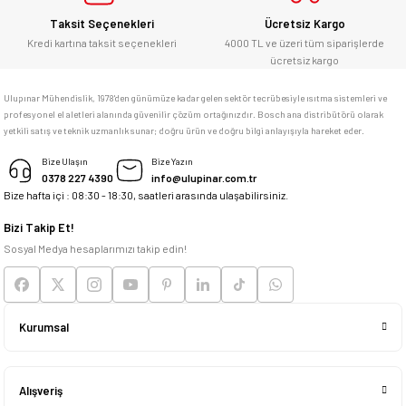
Taksit Seçenekleri
Ücretsiz Kargo
Kredi kartına taksit seçenekleri
4000 TL ve üzeri tüm siparişlerde
ücretsiz kargo
Ulupınar Mühendislik, 1978'den günümüze kadar gelen sektör tecrübesiyle ısıtma sistemleri ve
profesyonel el aletleri alanında güvenilir çözüm ortağınızdır. Bosch ana distribütörü olarak
yetkili satış ve teknik uzmanlık sunar; doğru ürün ve doğru bilgi anlayışıyla hareket eder.
Bize Ulaşın
Bize Yazın
0378 227 4390
info@ulupinar.com.tr
Bize hafta içi : 08:30 - 18:30, saatleri arasında ulaşabilirsiniz.
Bizi Takip Et!
Sosyal Medya hesaplarımızı takip edin!
Kurumsal
Alışveriş