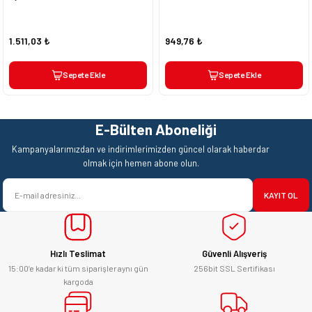
1.511,03 ₺
949,76 ₺
Sepete Ekle
Sepete Ekle
E-Bülten Aboneliği
Kampanyalarımızdan ve indirimlerimizden güncel olarak haberdar
olmak için hemen abone olun.
KAYIT OL
Hızlı Teslimat
Güvenli Alışveriş
15:00’e kadar ki tüm siparişler aynı gün
256bit SSL Sertifikası
kargoda