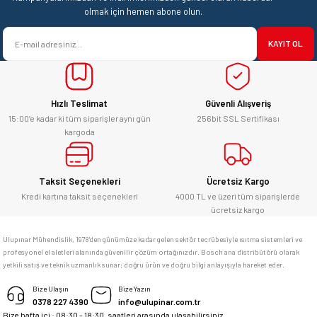
olmak için hemen abone olun.
KAYIT OL
Hızlı Teslimat
Güvenli Alışveriş
15:00’e kadar ki tüm siparişler aynı gün
256bit SSL Sertifikası
kargoda
Taksit Seçenekleri
Ücretsiz Kargo
Kredi kartına taksit seçenekleri
4000 TL ve üzeri tüm siparişlerde
ücretsiz kargo
Ulupınar Mühendislik, 1978'den günümüze kadar gelen sektör tecrübesiyle ısıtma sistemleri ve
profesyonel el aletleri alanında güvenilir çözüm ortağınızdır. Bosch ana distribütörü olarak
yetkili satış ve teknik uzmanlık sunar; doğru ürün ve doğru bilgi anlayışıyla hareket eder.
Bize Ulaşın
Bize Yazın
0378 227 4390
info@ulupinar.com.tr
Bize hafta içi : 08:30 - 18:30, saatleri arasında ulaşabilirsiniz.